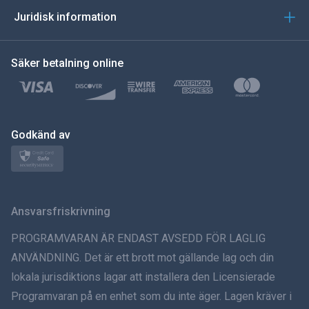
العربية
Juridisk information
한국의
Säker betalning online
Türkçe
Polski
日本
Godkänd av
Norsk
Svenska
Ansvarsfriskrivning
ภาษาไทย
PROGRAMVARAN ÄR ENDAST AVSEDD FÖR LAGLIG
ANVÄNDNING. Det är ett brott mot gällande lag och din
简体中文
lokala jurisdiktions lagar att installera den Licensierade
Programvaran på en enhet som du inte äger. Lagen kräver i
Dansk