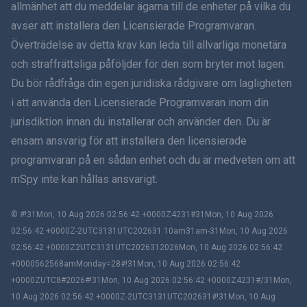
allmänhet att du meddelar ägarna till de enheter på vilka du
हिंदी
avser att installera den Licensierade Programvaran.
Överträdelse av detta krav kan leda till allvarliga monetära
Holländska
och straffrättsliga påföljder för den som bryter mot lagen.
Du bör rådfråga din egen juridiska rådgivare om lagligheten
עברית
i att använda den Licensierade Programvaran inom din
jurisdiktion innan du installerar och använder den. Du är
Română
ensam ansvarig för att installera den licensierade
Ελληνικά
programvaran på en sådan enhet och du är medveten om att
mSpy inte kan hållas ansvarigt.
Tiếng Việt
© #!31Mon, 10 Aug 2026 02:56:42 +0000Z4231#31Mon, 10 Aug 2026
繁體中文
02:56:42 +0000Z-2UTC3131UTC202631 10am31am-31Mon, 10 Aug 2026
02:56:42 +0000Z2UTC3131UTC2026312026Mon, 10 Aug 2026 02:56:42
Slovenčina
+0000562568amMonday=28#!31Mon, 10 Aug 2026 02:56:42
+0000ZUTC8#2026#!31Mon, 10 Aug 2026 02:56:42 +0000Z4231#/31Mon,
Bahasa Melayu
10 Aug 2026 02:56:42 +0000Z-2UTC3131UTC202631#!31Mon, 10 Aug