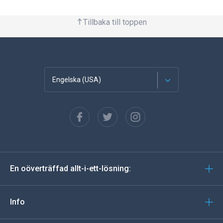
Tillbaka till toppen
Engelska (USA)
franska
Spanska
tyska
En oöverträffad allt-i-ett-lösning:
portugisiska
Italiano
Info