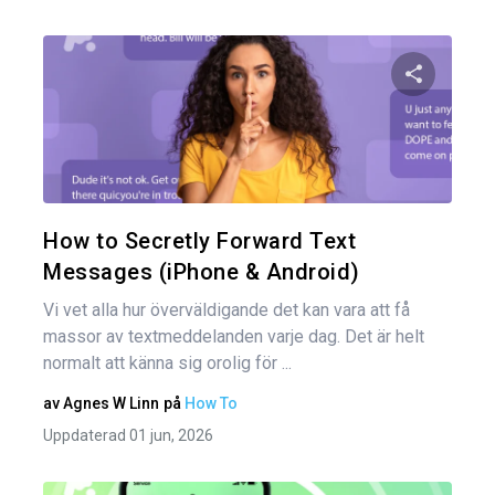
Dela den
Twitter
How to Secretly Forward Text
Messages (iPhone & Android)
Vi vet alla hur överväldigande det kan vara att få
massor av textmeddelanden varje dag. Det är helt
normalt att känna sig orolig för ...
av
Agnes W Linn
på
How To
Uppdaterad 01 jun, 2026