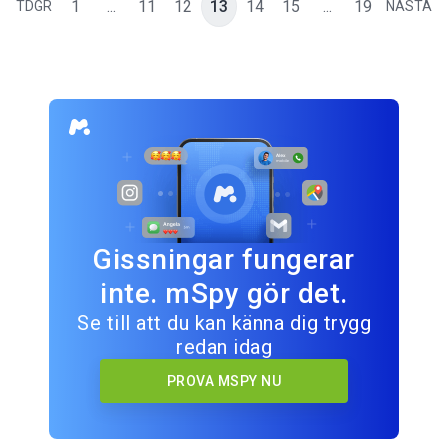
1
...
11
12
13
14
15
...
19
TDGR
NÄSTA
Gissningar fungerar
inte. mSpy gör det.
Se till att du kan känna dig trygg
redan idag
PROVA MSPY NU