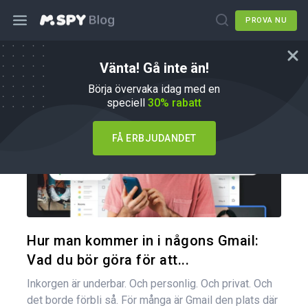
PROVA NU
Vänta! Gå inte än!
Hur du gör
Börja övervaka idag med en
speciell
30% rabatt
FÅ ERBJUDANDET
Dela den
Twitter
Hur man kommer in i någons Gmail:
Vad du bör göra för att...
Inkorgen är underbar. Och personlig. Och privat. Och
det borde förbli så. För många är Gmail den plats där