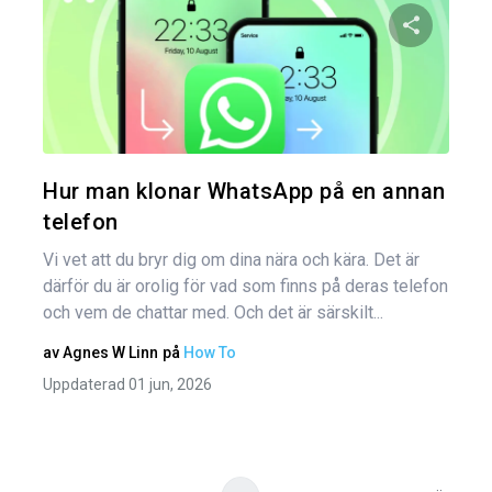
Inl
Dela den
Twitter
Hur man klonar WhatsApp på en annan
telefon
Vi vet att du bryr dig om dina nära och kära. Det är
därför du är orolig för vad som finns på deras telefon
och vem de chattar med. Och det är särskilt...
av
Agnes W Linn
på
How To
Uppdaterad 01 jun, 2026