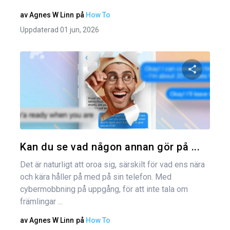
av
Agnes W Linn
på
How To
Uppdaterad 01 jun, 2026
Dela den
Twitter
Kan du se vad någon annan gör på ...
Det är naturligt att oroa sig, särskilt för vad ens nära
och kära håller på med på sin telefon. Med
cybermobbning på uppgång, för att inte tala om
främlingar ...
av
Agnes W Linn
på
How To