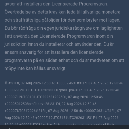
हिंदी
avser att installera den Licensierade Programvaran.
Överträdelse av detta krav kan leda till allvarliga monetära
Holländska
och straffrättsliga påföljder för den som bryter mot lagen.
Du bör rådfråga din egen juridiska rådgivare om lagligheten
עברית
i att använda den Licensierade Programvaran inom din
jurisdiktion innan du installerar och använder den. Du är
Română
ensam ansvarig för att installera den licensierade
Ελληνικά
programvaran på en sådan enhet och du är medveten om att
mSpy inte kan hållas ansvarigt.
Tiếng Việt
© #!31Fri, 07 Aug 2026 12:50:46 +0000Z4631#31Fri, 07 Aug 2026 12:50:46
繁體中文
+0000Z-12UTC3131UTC202631 07pm31pm-31Fri, 07 Aug 2026 12:50:46
+0000Z12UTC3131UTC2026312026Fri, 07 Aug 2026 12:50:46
Slovenčina
+00005012508pmFriday=28#!31Fri, 07 Aug 2026 12:50:46
+0000ZUTC8#2026#!31Fri, 07 Aug 2026 12:50:46 +0000Z4631#/31Fri, 07
Bahasa Melayu
Aug 2026 12:50:46 +0000Z-12UTC3131UTC202631#!31Fri, 07 Aug 2026
12:50:46 +0000ZUTC8# mSpy. All trademarks are the property of their
Čeština