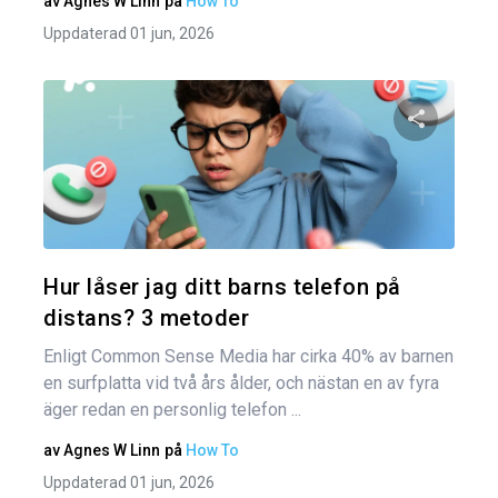
av
Agnes W Linn
på
How To
Uppdaterad 01 jun, 2026
Dela den
Twitter
Hur låser jag ditt barns telefon på
distans? 3 metoder
Enligt Common Sense Media har cirka 40% av barnen
en surfplatta vid två års ålder, och nästan en av fyra
äger redan en personlig telefon ...
av
Agnes W Linn
på
How To
Uppdaterad 01 jun, 2026