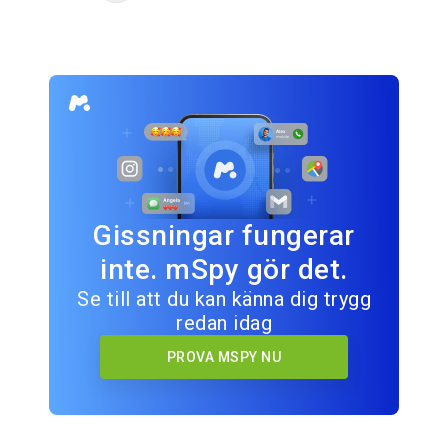
Gissningar fungerar
inte. mSpy gör det.
Se till att du kan känna dig trygg
redan idag
PROVA MSPY NU