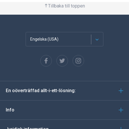
Tillbaka till toppen
Engelska (USA)
franska
Spanska
tyska
En oöverträffad allt-i-ett-lösning:
portugisiska
Italiano
Info
العربية