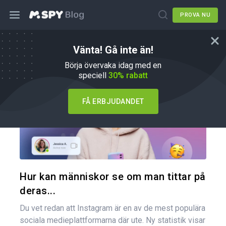
PROVA NU
Vänta! Gå inte än!
Hur du gör
Börja övervaka idag med en
speciell
30% rabatt
FÅ ERBJUDANDET
Dela den
Twitter
Hur kan människor se om man tittar på
deras...
Du vet redan att Instagram är en av de mest populära
sociala medieplattformarna där ute. Ny statistik visar