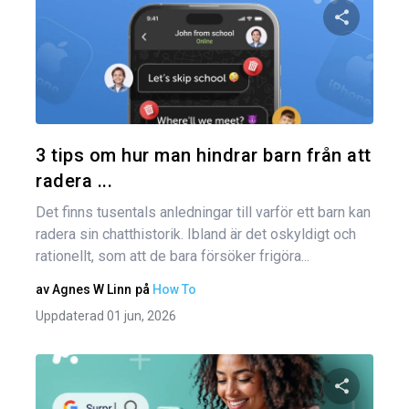
Dela den
Twitter
3 tips om hur man hindrar barn från att
radera ...
Det finns tusentals anledningar till varför ett barn kan
radera sin chatthistorik. Ibland är det oskyldigt och
rationellt, som att de bara försöker frigöra...
av
Agnes W Linn
på
How To
Uppdaterad 01 jun, 2026
Inl