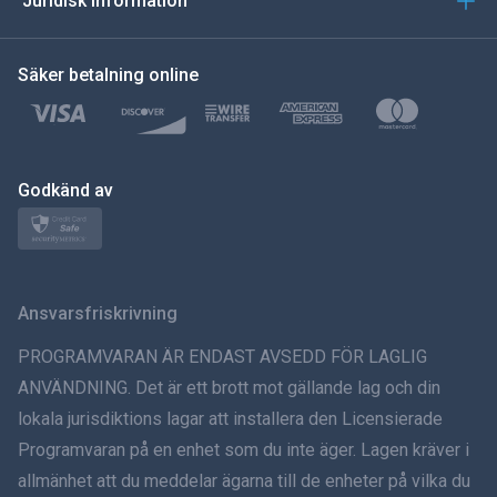
Juridisk information
한국의
Säker betalning online
Türkçe
Polski
日本
Godkänd av
Norsk
Svenska
Ansvarsfriskrivning
ภาษาไทย
PROGRAMVARAN ÄR ENDAST AVSEDD FÖR LAGLIG
ANVÄNDNING. Det är ett brott mot gällande lag och din
简体中文
lokala jurisdiktions lagar att installera den Licensierade
Programvaran på en enhet som du inte äger. Lagen kräver i
Dansk
allmänhet att du meddelar ägarna till de enheter på vilka du