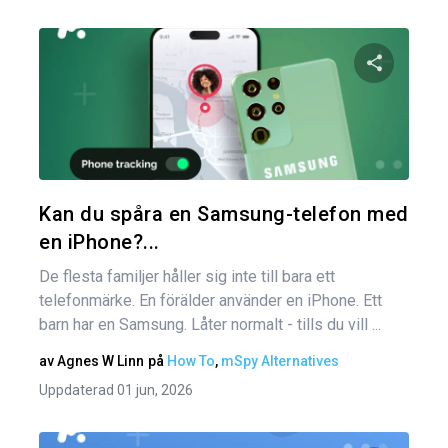
Dela den
Twitter
Kan du spåra en Samsung-telefon med
en iPhone?...
De flesta familjer håller sig inte till bara ett
telefonmärke. En förälder använder en iPhone. Ett
barn har en Samsung. Låter normalt - tills du vill ...
av
Agnes W Linn
på
How To
,
mSpy Alternatives
Uppdaterad 01 jun, 2026