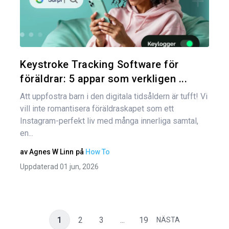
Dela den
Twitter
Keystroke Tracking Software för
föräldrar: 5 appar som verkligen ...
Att uppfostra barn i den digitala tidsåldern är tufft! Vi
vill inte romantisera föräldraskapet som ett
Instagram-perfekt liv med många innerliga samtal,
en...
av
Agnes W Linn
på
How To
Uppdaterad 01 jun, 2026
1
2
3
...
19
NÄSTA