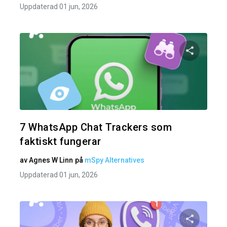
Uppdaterad 01 jun, 2026
Dela den
Twitter
7 WhatsApp Chat Trackers som
faktiskt fungerar
av
Agnes W Linn
på
mSpy Alternatives
Uppdaterad 01 jun, 2026