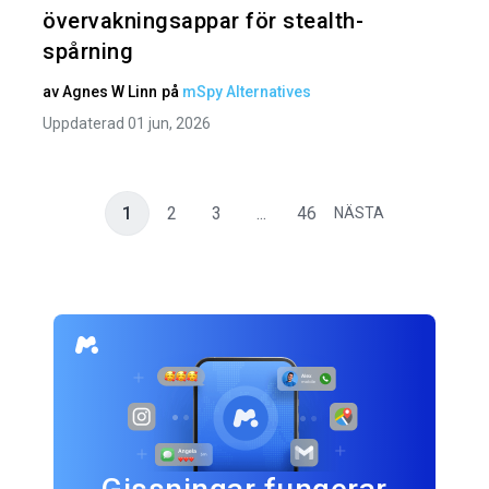
övervakningsappar för stealth-
spårning
av
Agnes W Linn
på
mSpy Alternatives
Uppdaterad 01 jun, 2026
1
2
3
...
46
NÄSTA