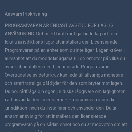
Svenska
Ansvarsfriskrivning
ภาษาไทย
PROGRAMVARAN ÄR ENDAST AVSEDD FÖR LAGLIG
ANVÄNDNING. Det är ett brott mot gällande lag och din
简体中文
lokala jurisdiktions lagar att installera den Licensierade
Programvaran på en enhet som du inte äger. Lagen kräver i
Dansk
allmänhet att du meddelar ägarna till de enheter på vilka du
हिंदी
avser att installera den Licensierade Programvaran.
Överträdelse av detta krav kan leda till allvarliga monetära
Holländska
och straffrättsliga påföljder för den som bryter mot lagen.
Du bör rådfråga din egen juridiska rådgivare om lagligheten
עברית
i att använda den Licensierade Programvaran inom din
jurisdiktion innan du installerar och använder den. Du är
Română
ensam ansvarig för att installera den licensierade
Ελληνικά
programvaran på en sådan enhet och du är medveten om att