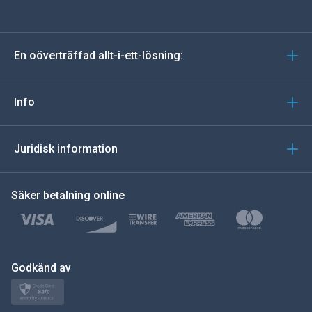
tyska
En oöverträffad allt-i-ett-lösning:
portugisiska
Italiano
Info
العربية
Juridisk information
한국의
Säker betalning online
Türkçe
Polski
日本
Godkänd av
Norsk