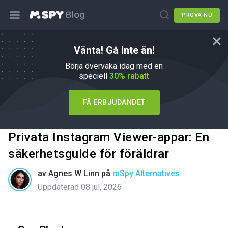
PROVA NU
Vänta! Gå inte än!
Börja övervaka idag med en
speciell
30% rabatt
FÅ ERBJUDANDET
Privata Instagram Viewer-appar: En
säkerhetsguide för föräldrar
av
Agnes W Linn
på
mSpy Alternatives
Uppdaterad 08 jul, 2026