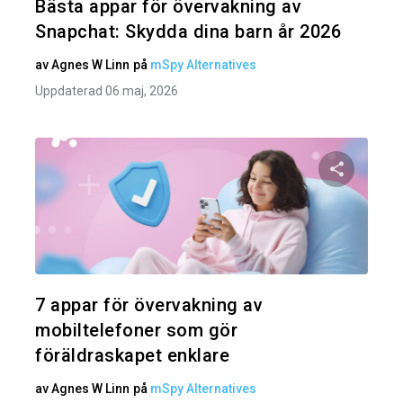
Bästa appar för övervakning av
Snapchat: Skydda dina barn år 2026
av
Agnes W Linn
på
mSpy Alternatives
Uppdaterad 06 maj, 2026
Dela den
Twitter
7 appar för övervakning av
mobiltelefoner som gör
föräldraskapet enklare
av
Agnes W Linn
på
mSpy Alternatives