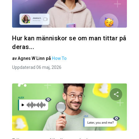
Dela den
Twitter
Hur kan människor se om man tittar på
deras...
av
Agnes W Linn
på
How To
Uppdaterad 06 maj, 2026
Dela den
Twitter