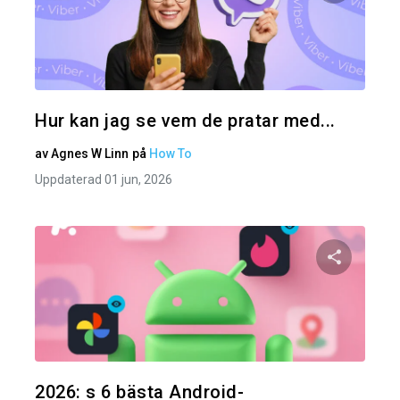
Dela den
Twitter
Hur kan jag se vem de pratar med...
av
Agnes W Linn
på
How To
Uppdaterad 01 jun, 2026
Dela den
Twitter
2026: s 6 bästa Android-