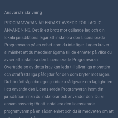
Svenska
Ansvarsfriskrivning
ภาษาไทย
PROGRAMVARAN ÄR ENDAST AVSEDD FÖR LAGLIG
ANVÄNDNING. Det är ett brott mot gällande lag och din
简体中文
lokala jurisdiktions lagar att installera den Licensierade
Programvaran på en enhet som du inte äger. Lagen kräver i
Dansk
allmänhet att du meddelar ägarna till de enheter på vilka du
हिंदी
avser att installera den Licensierade Programvaran.
Överträdelse av detta krav kan leda till allvarliga monetära
Holländska
och straffrättsliga påföljder för den som bryter mot lagen.
Du bör rådfråga din egen juridiska rådgivare om lagligheten
עברית
i att använda den Licensierade Programvaran inom din
jurisdiktion innan du installerar och använder den. Du är
Română
ensam ansvarig för att installera den licensierade
Ελληνικά
programvaran på en sådan enhet och du är medveten om att