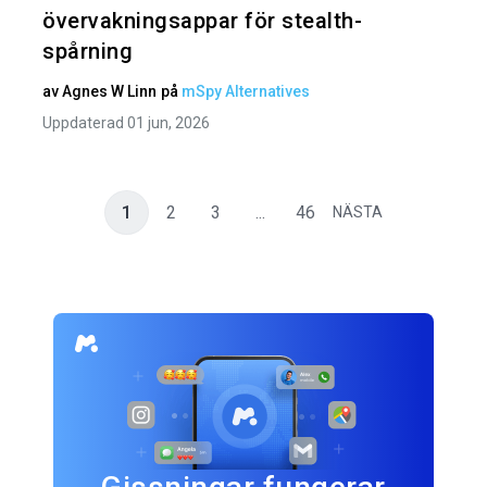
övervakningsappar för stealth-
spårning
av
Agnes W Linn
på
mSpy Alternatives
Uppdaterad 01 jun, 2026
1
2
3
...
46
NÄSTA