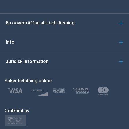
tyska
En oöverträffad allt-i-ett-lösning:
portugisiska
Italiano
Info
العربية
Juridisk information
한국의
Säker betalning online
Türkçe
Polski
日本
Godkänd av
Norsk