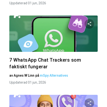
Uppdaterad 01 jun, 2026
Dela den
Twitter
7 WhatsApp Chat Trackers som
faktiskt fungerar
av
Agnes W Linn
på
mSpy Alternatives
Uppdaterad 01 jun, 2026