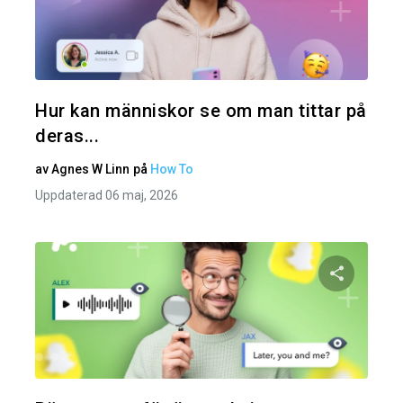
Dela den
Twitter
Hur kan människor se om man tittar på
deras...
av
Agnes W Linn
på
How To
Uppdaterad 06 maj, 2026
Dela den
Twitter