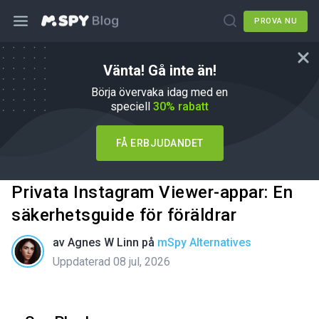
PROVA NU
Vänta! Gå inte än!
Börja övervaka idag med en
speciell
30% rabatt
FÅ ERBJUDANDET
Privata Instagram Viewer-appar: En
säkerhetsguide för föräldrar
av
Agnes W Linn
på
mSpy Alternatives
Uppdaterad 08 jul, 2026