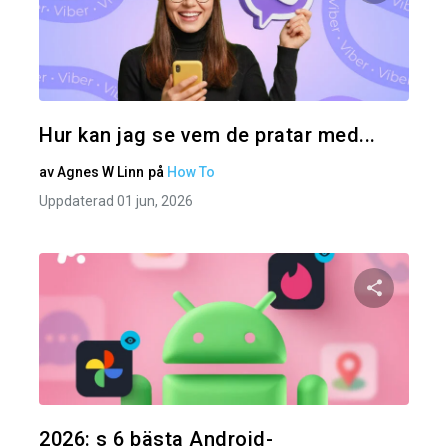
Dela den
Twitter
Hur kan jag se vem de pratar med...
av
Agnes W Linn
på
How To
Uppdaterad 01 jun, 2026
Dela den
Twitter
2026: s 6 bästa Android-