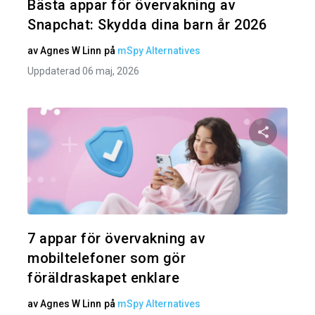
Bästa appar för övervakning av
Snapchat: Skydda dina barn år 2026
av
Agnes W Linn
på
mSpy Alternatives
Uppdaterad 06 maj, 2026
Dela den
Twitter
7 appar för övervakning av
mobiltelefoner som gör
föräldraskapet enklare
av
Agnes W Linn
på
mSpy Alternatives