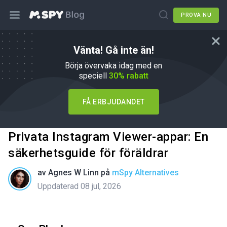
PROVA NU
Vänta! Gå inte än!
Börja övervaka idag med en
speciell
30% rabatt
FÅ ERBJUDANDET
Privata Instagram Viewer-appar: En
säkerhetsguide för föräldrar
av
Agnes W Linn
på
mSpy Alternatives
Uppdaterad 08 jul, 2026