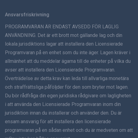
Svenska
Ansvarsfriskrivning
ภาษาไทย
PROGRAMVARAN ÄR ENDAST AVSEDD FÖR LAGLIG
ANVÄNDNING. Det är ett brott mot gällande lag och din
简体中文
lokala jurisdiktions lagar att installera den Licensierade
Programvaran på en enhet som du inte äger. Lagen kräver i
Dansk
allmänhet att du meddelar ägarna till de enheter på vilka du
हिंदी
avser att installera den Licensierade Programvaran.
Överträdelse av detta krav kan leda till allvarliga monetära
Holländska
och straffrättsliga påföljder för den som bryter mot lagen.
Du bör rådfråga din egen juridiska rådgivare om lagligheten
עברית
i att använda den Licensierade Programvaran inom din
jurisdiktion innan du installerar och använder den. Du är
Română
ensam ansvarig för att installera den licensierade
Ελληνικά
programvaran på en sådan enhet och du är medveten om att