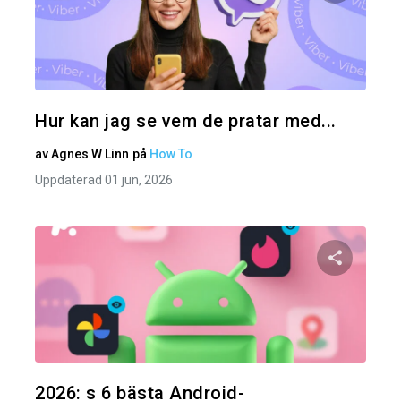
Dela den
Twitter
Hur kan jag se vem de pratar med...
av
Agnes W Linn
på
How To
Uppdaterad 01 jun, 2026
Dela den
Twitter
2026: s 6 bästa Android-