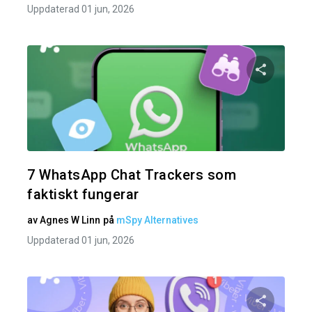
Uppdaterad 01 jun, 2026
Dela den
Twitter
7 WhatsApp Chat Trackers som
faktiskt fungerar
av
Agnes W Linn
på
mSpy Alternatives
Uppdaterad 01 jun, 2026