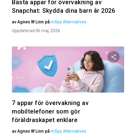
Bästa appar för övervakning av
Snapchat: Skydda dina barn år 2026
av
Agnes W Linn
på
mSpy Alternatives
Uppdaterad 06 maj, 2026
Dela den
Twitter
7 appar för övervakning av
mobiltelefoner som gör
föräldraskapet enklare
av
Agnes W Linn
på
mSpy Alternatives