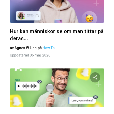
Dela den
Twitter
Hur kan människor se om man tittar på
deras...
av
Agnes W Linn
på
How To
Uppdaterad 06 maj, 2026
Dela den
Twitter