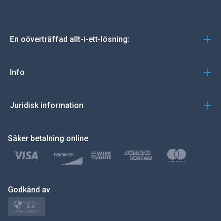
tyska
En oöverträffad allt-i-ett-lösning:
portugisiska
Italiano
Info
العربية
Juridisk information
한국의
Säker betalning online
Türkçe
Polski
日本
Godkänd av
Norsk