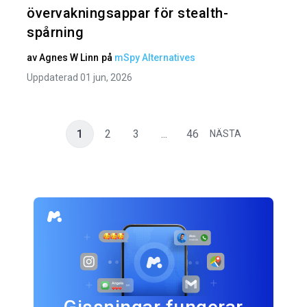
övervakningsappar för stealth-
spårning
av
Agnes W Linn
på
mSpy Alternatives
Uppdaterad 01 jun, 2026
1
2
3
...
46
NÄSTA