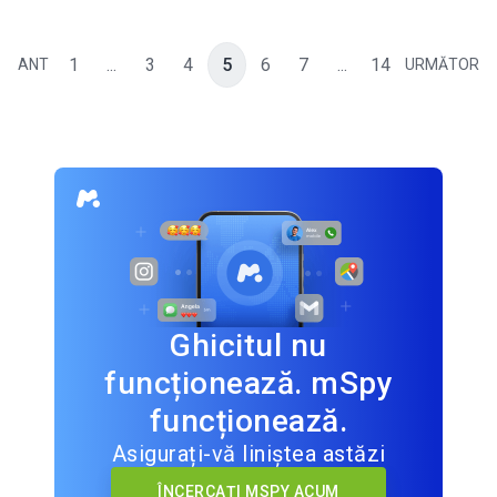
1
...
3
4
5
6
7
...
14
ANT
URMĂTOR
Ghicitul nu
funcționează. mSpy
funcționează.
Asigurați-vă liniștea astăzi
ÎNCERCAȚI MSPY ACUM