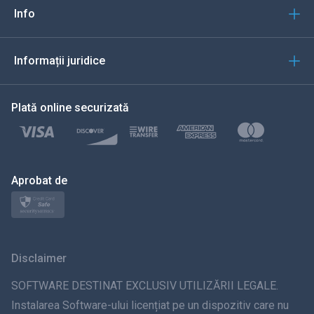
Italiană
Info
العربية
Informații juridice
한국의
Plată online securizată
Türkçe
Polski
日本
Aprobat de
Norsk
Svenska
Disclaimer
ภาษาไทย
SOFTWARE DESTINAT EXCLUSIV UTILIZĂRII LEGALE.
Instalarea Software-ului licențiat pe un dispozitiv care nu
简体中文