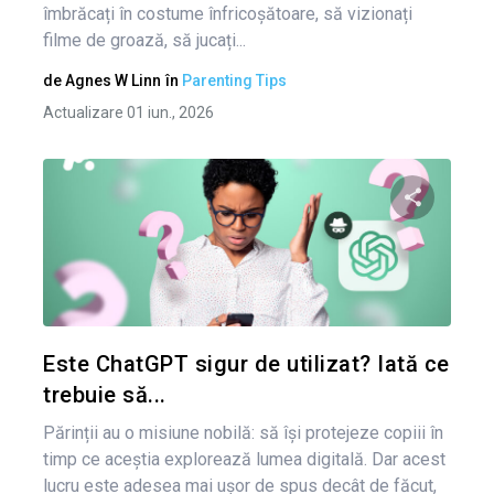
îmbrăcați în costume înfricoșătoare, să vizionați
filme de groază, să jucați...
de
Agnes W Linn
în
Parenting Tips
Actualizare 01 iun., 2026
Condividi 
Twitter
Este ChatGPT sigur de utilizat? Iată ce
trebuie să...
Părinții au o misiune nobilă: să își protejeze copiii în
timp ce aceștia explorează lumea digitală. Dar acest
lucru este adesea mai ușor de spus decât de făcut,