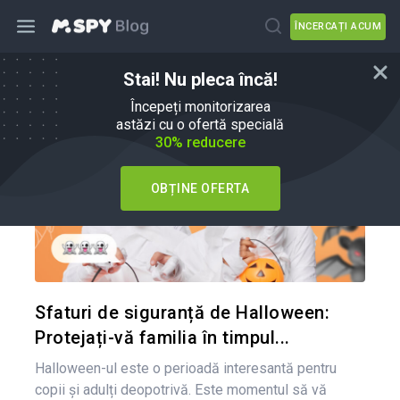
ÎNCERCAȚI ACUM
Stai! Nu pleca încă!
Sfaturi pentru părinți
Începeți monitorizarea
astăzi cu o ofertă specială
30% reducere
OBȚINE OFERTA
Condividi 
Twitter
Sfaturi de siguranță de Halloween:
Protejați-vă familia în timpul...
Halloween-ul este o perioadă interesantă pentru
copii și adulți deopotrivă. Este momentul să vă