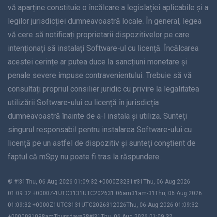
vă aparține constituie o încălcare a legislației aplicabile și a
legilor jurisdicției dumneavoastră locale. În general, legea
Dansk
vă cere să notificați proprietarii dispozitivelor pe care
हिंदी
intenționați să instalați Software-ul cu licență. Încălcarea
acestei cerințe ar putea duce la sancțiuni monetare și
olandeză
penale severe impuse contravenientului. Trebuie să vă
consultați propriul consilier juridic cu privire la legalitatea
עברית
utilizării Software-ului cu licență în jurisdicția
dumneavoastră înainte de a-l instala și utiliza. Sunteți
Română
singurul responsabil pentru instalarea Software-ului cu
Ελληνικά
licență pe un astfel de dispozitiv și sunteți conștient de
faptul că mSpy nu poate fi tras la răspundere.
Việt Tiếng
© #!31Thu, 06 Aug 2026 01:09:32 +0000Z3231#31Thu, 06 Aug 2026
繁體中文
01:09:32 +0000Z-1UTC3131UTC202631 06am31am-31Thu, 06 Aug 2026
01:09:32 +0000Z1UTC3131UTC2026312026Thu, 06 Aug 2026 01:09:32
Slovenia
+0000091098amThursday=28#!31Thu, 06 Aug 2026 01:09:32