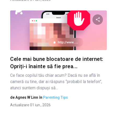
Nav
în
Condividi 
art
Twitter
Cele mai bune blocatoare de internet:
Opriți-i înainte să fie prea...
Ce face copilul tău chiar acum? Dacă nu se află în
cameră cu tine, dar ai răspuns “probabil la telefon”,
atunci suntem dispuși să...
de
Agnes W Linn
în
Parenting Tips
Actualizare 01 iun., 2026