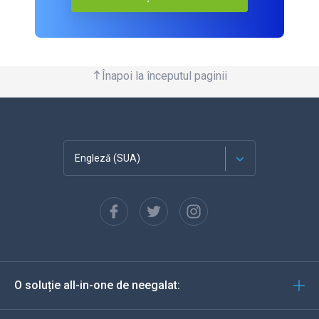
Înapoi la începutul paginii
Engleză (SUA)
Franceză
Español
Deutsch
O soluție all-in-one de neegalat:
Portugheză