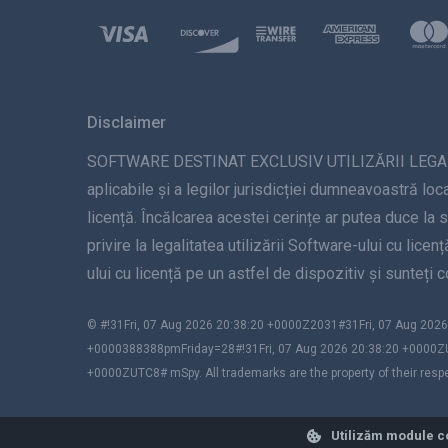
Disclaimer
SOFTWARE DESTINAT EXCLUSIV UTILIZĂRII LEGALE. Inst
aplicabile și a legilor jurisdicției dumneavoastră loca
licență. Încălcarea acestei cerințe ar putea duce la 
privire la legalitatea utilizării Software-ului cu lice
ului cu licență pe un astfel de dispozitiv și sunteți
© #!31Fri, 07 Aug 2026 20:38:20 +0000Z2031#31Fri, 07 Aug 2
+0000388388pmFriday=28#!31Fri, 07 Aug 2026 20:38:20 +0000Z
+0000ZUTC8# mSpy. All trademarks are the property of their resp
Utilizăm module c