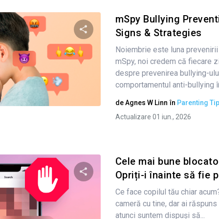
mSpy Bullying Preven
Signs & Strategies
Noiembrie este luna prevenirii b
Condividi questo articolo
mSpy, noi credem că fiecare zi 
despre prevenirea bullying-ulu
comportamentul anti-bullying în 
Twitter
Facebook
Copiați linkul
de
Agnes W Linn
în
Parenting Ti
Actualizare 01 iun., 2026
Cele mai bune blocatoa
Opriți-i înainte să fie p
Ce face copilul tău chiar acum
Condividi questo articolo
cameră cu tine, dar ai răspuns 
atunci suntem dispuși să...