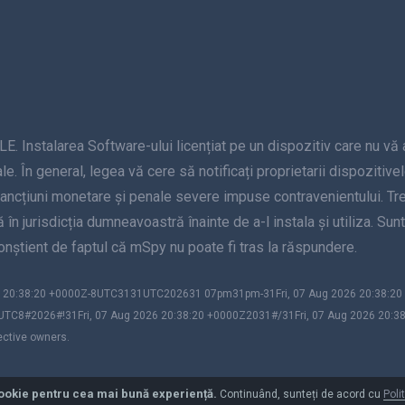
alarea Software-ului licențiat pe un dispozitiv care nu vă apar
le. În general, legea vă cere să notificați proprietarii dispozitive
sancțiuni monetare și penale severe impuse contravenientului. Treb
nță în jurisdicția dumneavoastră înainte de a-l instala și utiliza. S
 conștient de faptul că mSpy nu poate fi tras la răspundere.
026 20:38:20 +0000Z-8UTC3131UTC202631 07pm31pm-31Fri, 07 Aug 2026 20:38:
UTC8#2026#!31Fri, 07 Aug 2026 20:38:20 +0000Z2031#/31Fri, 07 Aug 2026 20:3
ective owners.
ookie pentru cea mai bună experiență.
Continuând, sunteți de acord cu
Poli