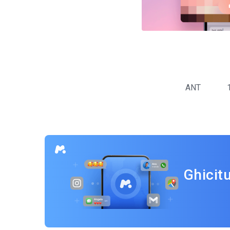
Navigare
în
ANT
articole
Ghicit