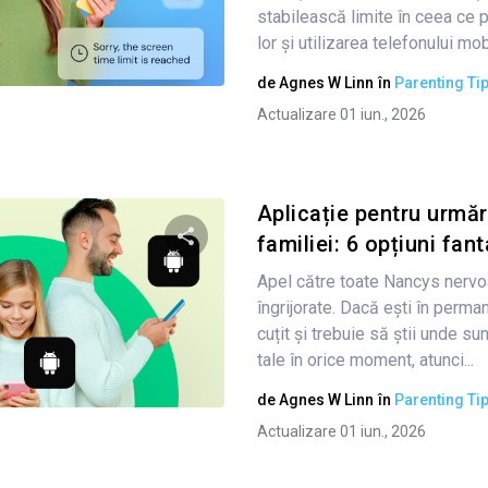
stabilească limite în ceea ce 
lor și utilizarea telefonului mobil
Twitter
Facebook
Copiați linkul
de
Agnes W Linn
în
Parenting Ti
Actualizare 01 iun., 2026
Aplicație pentru urmă
familiei: 6 opțiuni fan
Apel către toate Nancys nervo
Condividi questo articolo
îngrijorate. Dacă ești în perm
cuțit și trebuie să știi unde su
tale în orice moment, atunci...
Twitter
Facebook
Copiați linkul
de
Agnes W Linn
în
Parenting Ti
Actualizare 01 iun., 2026