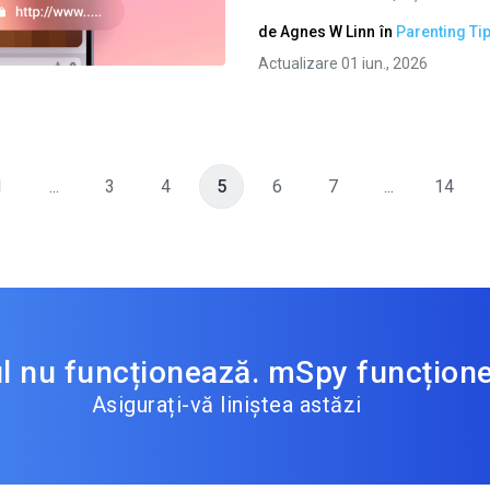
de
Agnes W Linn
în
Parenting Ti
Twitter
Facebook
Copiați linkul
Actualizare 01 iun., 2026
1
...
3
4
5
6
7
...
14
ul nu funcționează. mSpy funcțion
Asigurați-vă liniștea astăzi