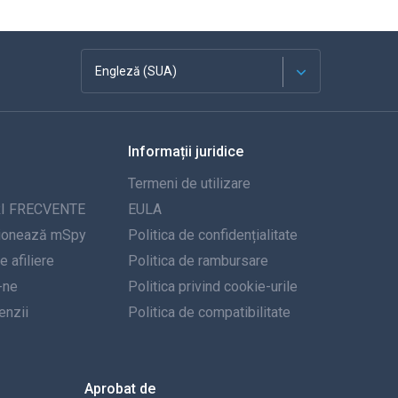
Engleză (SUA)
Franceză
Informații juridice
Español
Termeni de utilizare
Deutsch
I FRECVENTE
EULA
ionează mSpy
Politica de confidențialitate
Portugheză
 afiliere
Politica de rambursare
-ne
Italiană
Politica privind cookie-urile
nzii
Politica de compatibilitate
العربية
한국의
Aprobat de