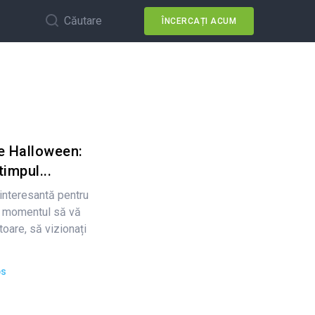
Căutare
ÎNCERCAȚI ACUM
de Halloween:
timpul...
interesantă pentru
te momentul să vă
oare, să vizionați
ps