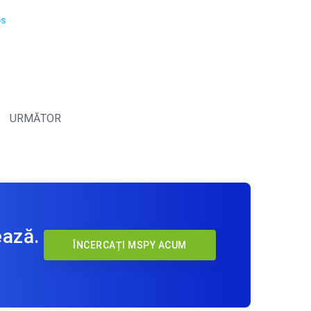
ps
URMĂTOR
ează.
ÎNCERCAȚI MSPY ACUM