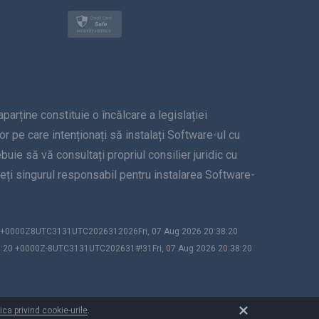
Türkçe
Polski
日本
ține constituie o încălcare a legislației
Norsk
lor pe care intenționați să instalați Software-ul cu
Svenska
uie să vă consultați propriul consilier juridic cu
unteți singurul responsabil pentru instalarea Software-
ภาษาไทย
简体中文
20 +0000Z8UTC3131UTC2026312026Fri, 07 Aug 2026 20:38:20
8:20 +0000Z-8UTC3131UTC202631#!31Fri, 07 Aug 2026 20:38:20
Dansk
हिंदी
tica privind cookie-urile
.