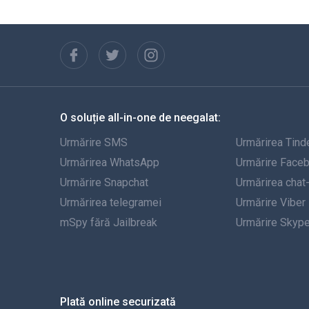
O soluție all-in-one de neegalat:
Urmărire SMS
Urmărirea Tind
Urmărirea WhatsApp
Urmărire Face
Urmărire Snapchat
Urmărirea chat
Urmărirea telegramei
Urmărire Viber
mSpy fără Jailbreak
Urmărire Skyp
Plată online securizată