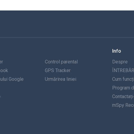
Info
er
Control parental
Despre
book
GPS Tracker
ÎNTREBĂR
-ului Google
Urmărirea liniei
Cum funcț
Program de
e
Contactați
mSpy Rece