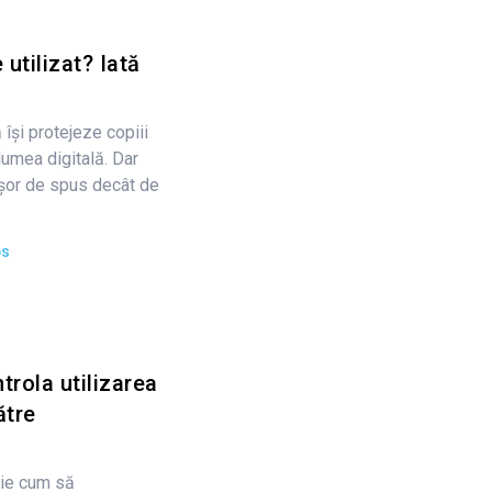
utilizat? Iată
 își protejeze copiii
lumea digitală. Dar
șor de spus decât de
ps
ntrola utilizarea
ătre
știe cum să