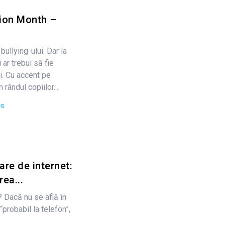
tion Month –
ullying-ului. Dar la
ar trebui să fie
i. Cu accent pe
rândul copiilor...
ps
re de internet:
rea...
? Dacă nu se află în
“probabil la telefon”,