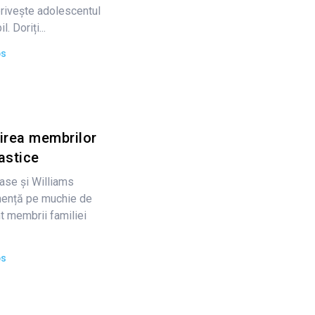
privește adolescentul
. Doriți...
ps
rirea membrilor
tastice
ase și Williams
anență pe muchie de
nt membrii familiei
ps