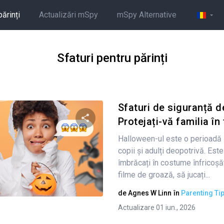
părinți
Actualizări mSpy
mSpy Alternative
Sfaturi pentru părinți
Sfaturi de siguranță 
Protejați-vă familia în 
Halloween-ul este o perioadă 
Condividi questo articolo
copii și adulți deopotrivă. Es
îmbrăcați în costume înfricoșăt
filme de groază, să jucați...
Twitter
Facebook
Copiați linkul
de
Agnes W Linn
în
Parenting Ti
Actualizare 01 iun., 2026