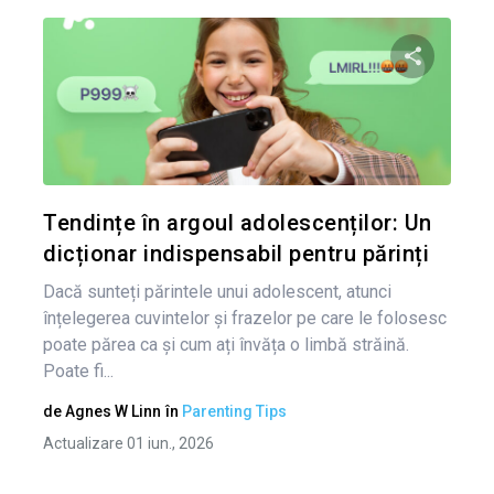
Nav
în
Condividi 
art
Twitter
Tendințe în argoul adolescenților: Un
dicționar indispensabil pentru părinți
Dacă sunteți părintele unui adolescent, atunci
înțelegerea cuvintelor și frazelor pe care le folosesc
poate părea ca și cum ați învăța o limbă străină.
Poate fi...
de
Agnes W Linn
în
Parenting Tips
Actualizare 01 iun., 2026