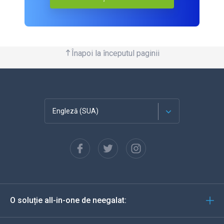
Înapoi la începutul paginii
Engleză (SUA)
Franceză
Español
Deutsch
O soluție all-in-one de neegalat:
Portugheză