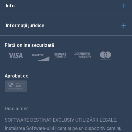
Italiană
Info
العربية
Informații juridice
한국의
Plată online securizată
Türkçe
Polski
日本
Aprobat de
Norsk
Svenska
Disclaimer
ภาษาไทย
SOFTWARE DESTINAT EXCLUSIV UTILIZĂRII LEGALE.
Instalarea Software-ului licențiat pe un dispozitiv care nu
简体中文