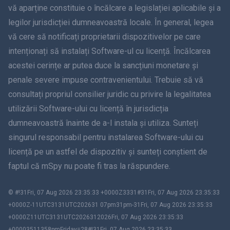
vă aparține constituie o încălcare a legislației aplicabile și a
legilor jurisdicției dumneavoastră locale. În general, legea
Dansk
vă cere să notificați proprietarii dispozitivelor pe care
हिंदी
intenționați să instalați Software-ul cu licență. Încălcarea
acestei cerințe ar putea duce la sancțiuni monetare și
olandeză
penale severe impuse contravenientului. Trebuie să vă
consultați propriul consilier juridic cu privire la legalitatea
עברית
utilizării Software-ului cu licență în jurisdicția
dumneavoastră înainte de a-l instala și utiliza. Sunteți
Română
singurul responsabil pentru instalarea Software-ului cu
Ελληνικά
licență pe un astfel de dispozitiv și sunteți conștient de
faptul că mSpy nu poate fi tras la răspundere.
Việt Tiếng
© #!31Fri, 07 Aug 2026 23:35:33 +0000Z3331#31Fri, 07 Aug 2026 23:35:33
繁體中文
+0000Z-11UTC3131UTC202631 07pm31pm-31Fri, 07 Aug 2026 23:35:33
+0000Z11UTC3131UTC2026312026Fri, 07 Aug 2026 23:35:33
Slovenia
+00003511358pmFriday=28#!31Fri, 07 Aug 2026 23:35:33