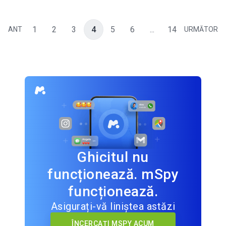
1
2
3
4
5
6
...
14
ANT
URMĂTOR
Ghicitul nu
funcționează. mSpy
funcționează.
Asigurați-vă liniștea astăzi
ÎNCERCAȚI MSPY ACUM