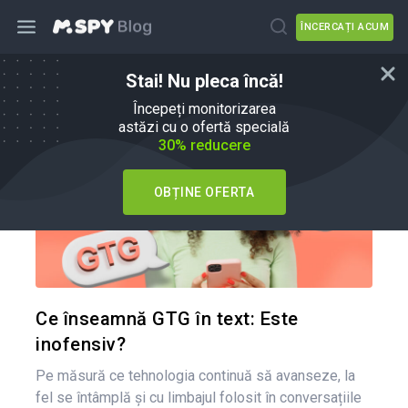
ÎNCERCAȚI ACUM
Stai! Nu pleca încă!
Sfaturi pentru părinți
Începeți monitorizarea
astăzi cu o ofertă specială
30% reducere
OBȚINE OFERTA
Condividi 
Twitter
Ce înseamnă GTG în text: Este
inofensiv?
Pe măsură ce tehnologia continuă să avanseze, la
fel se întâmplă și cu limbajul folosit în conversațiile