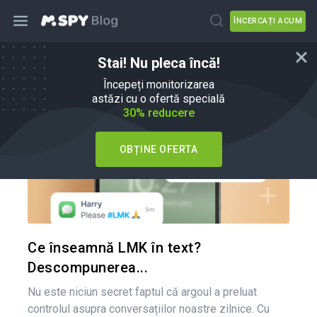
ÎNCERCAȚI ACUM
Stai! Nu pleca încă!
Sfaturi pentru părinți
Începeți monitorizarea
astăzi cu o ofertă specială
30% reducere
OBȚINE OFERTA
Condividi 
Twitter
Ce înseamnă LMK în text?
Descompunerea...
Nu este niciun secret faptul că argoul a preluat
controlul asupra conversațiilor noastre zilnice. Cu