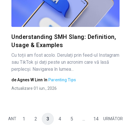
Condividi 
art
Twitter
Understanding SMH Slang: Definition,
Usage & Examples
Cu toții am fost acolo. Derulați prin feed-ul Instagram
sau TikTok și dați peste un acronim care vă lasă
perplecși. Navigarea în lumea...
de
Agnes W Linn
în
Parenting Tips
Actualizare 01 iun., 2026
1
2
3
4
5
...
14
ANT
URMĂTOR