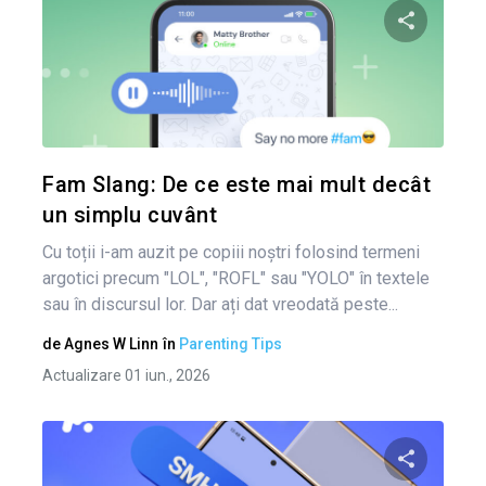
Condividi 
Twitter
Fam Slang: De ce este mai mult decât
un simplu cuvânt
Cu toții i-am auzit pe copiii noștri folosind termeni
argotici precum "LOL", "ROFL" sau "YOLO" în textele
sau în discursul lor. Dar ați dat vreodată peste...
de
Agnes W Linn
în
Parenting Tips
Actualizare 01 iun., 2026
Nav
în