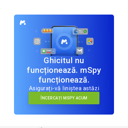
Ghicitul nu
funcționează. mSpy
funcționează.
Asigurați-vă liniștea astăzi
ÎNCERCAȚI MSPY ACUM