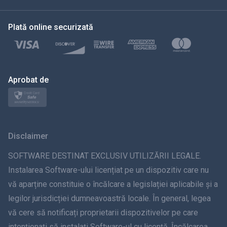
한국의
Plată online securizată
Türkçe
Polski
日本
Aprobat de
Norsk
Svenska
Disclaimer
ภาษาไทย
SOFTWARE DESTINAT EXCLUSIV UTILIZĂRII LEGALE.
Instalarea Software-ului licențiat pe un dispozitiv care nu
简体中文
vă aparține constituie o încălcare a legislației aplicabile și a
legilor jurisdicției dumneavoastră locale. În general, legea
Dansk
vă cere să notificați proprietarii dispozitivelor pe care
हिंदी
intenționați să instalați Software-ul cu licență. Încălcarea