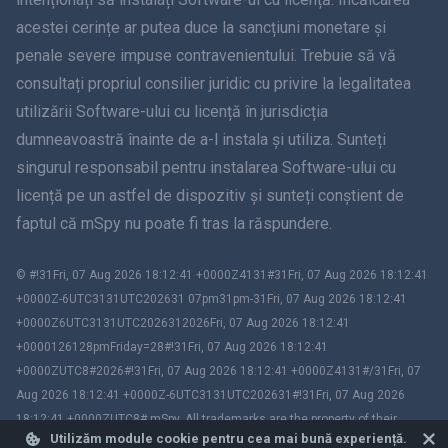
acestei cerințe ar putea duce la sancțiuni monetare și
olandeză
penale severe impuse contravenientului. Trebuie să vă
consultați propriul consilier juridic cu privire la legalitatea
עברית
utilizării Software-ului cu licență în jurisdicția
dumneavoastră înainte de a-l instala și utiliza. Sunteți
Română
singurul responsabil pentru instalarea Software-ului cu
Ελληνικά
licență pe un astfel de dispozitiv și sunteți conștient de
faptul că mSpy nu poate fi tras la răspundere.
Việt Tiếng
© #!31Fri, 07 Aug 2026 18:12:41 +0000Z4131#31Fri, 07 Aug 2026 18:12:41
繁體中文
+0000Z-6UTC3131UTC202631 07pm31pm-31Fri, 07 Aug 2026 18:12:41
+0000Z6UTC3131UTC2026312026Fri, 07 Aug 2026 18:12:41
Slovenia
+0000126128pmFriday=28#!31Fri, 07 Aug 2026 18:12:41
+0000ZUTC8#2026#!31Fri, 07 Aug 2026 18:12:41 +0000Z4131#/31Fri, 07
Bahasa Melayu
Aug 2026 18:12:41 +0000Z-6UTC3131UTC202631#!31Fri, 07 Aug 2026
18:12:41 +0000ZUTC8# mSpy. All trademarks are the property of their
Čeština
Utilizăm module cookie pentru cea mai bună experiență.
respective owners.