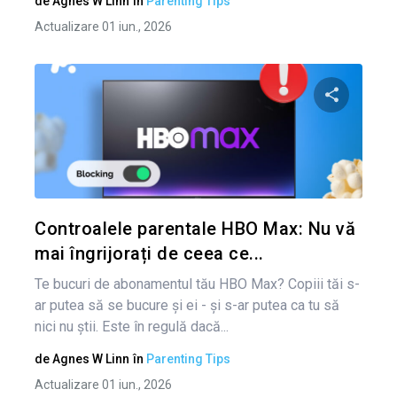
de
Agnes W Linn
în
Parenting Tips
Actualizare 01 iun., 2026
Condividi 
Twitter
Controalele parentale HBO Max: Nu vă
mai îngrijorați de ceea ce...
Te bucuri de abonamentul tău HBO Max? Copiii tăi s-
ar putea să se bucure și ei - și s-ar putea ca tu să
nici nu știi. Este în regulă dacă...
de
Agnes W Linn
în
Parenting Tips
Actualizare 01 iun., 2026