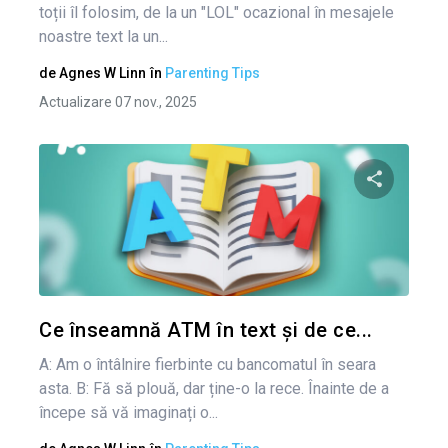
toții îl folosim, de la un "LOL" ocazional în mesajele
noastre text la un...
de
Agnes W Linn
în
Parenting Tips
Actualizare 07 nov., 2025
Condividi 
Twitter
Ce înseamnă ATM în text și de ce...
A: Am o întâlnire fierbinte cu bancomatul în seara
asta. B: Fă să plouă, dar ține-o la rece. Înainte de a
începe să vă imaginați o...