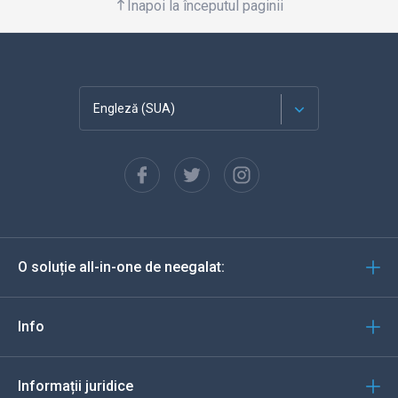
Înapoi la începutul paginii
Engleză (SUA)
Franceză
Español
Deutsch
O soluție all-in-one de neegalat:
Portugheză
Italiană
Info
العربية
Informații juridice