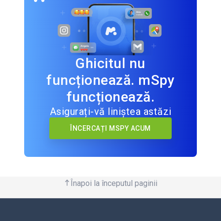
Ghicitul nu
funcționează. mSpy
funcționează.
Asigurați-vă liniștea astăzi
ÎNCERCAȚI MSPY ACUM
Înapoi la începutul paginii