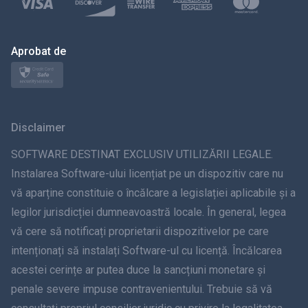
Polski
日本
Aprobat de
Norsk
Svenska
Disclaimer
ภาษาไทย
SOFTWARE DESTINAT EXCLUSIV UTILIZĂRII LEGALE.
Instalarea Software-ului licențiat pe un dispozitiv care nu
简体中文
vă aparține constituie o încălcare a legislației aplicabile și a
legilor jurisdicției dumneavoastră locale. În general, legea
Dansk
vă cere să notificați proprietarii dispozitivelor pe care
हिंदी
intenționați să instalați Software-ul cu licență. Încălcarea
acestei cerințe ar putea duce la sancțiuni monetare și
olandeză
penale severe impuse contravenientului. Trebuie să vă