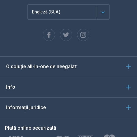
Engleză (SUA)
Franceză
Español
Deutsch
O soluție all-in-one de neegalat:
Portugheză
Italiană
Info
العربية
Informații juridice
한국의
Plată online securizată
Türkçe