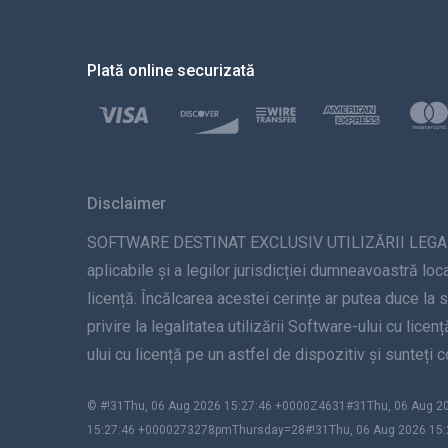
Plată online securizată
Disclaimer
SOFTWARE DESTINAT EXCLUSIV UTILIZĂRII LEGALE. Inst
aplicabile și a legilor jurisdicției dumneavoastră loca
licență. Încălcarea acestei cerințe ar putea duce la 
privire la legalitatea utilizării Software-ului cu lice
ului cu licență pe un astfel de dispozitiv și sunteți
© #!31Thu, 06 Aug 2026 15:27:46 +0000Z4631#31Thu, 06 Aug
15:27:46 +0000273278pmThursday=28#!31Thu, 06 Aug 2026 15: