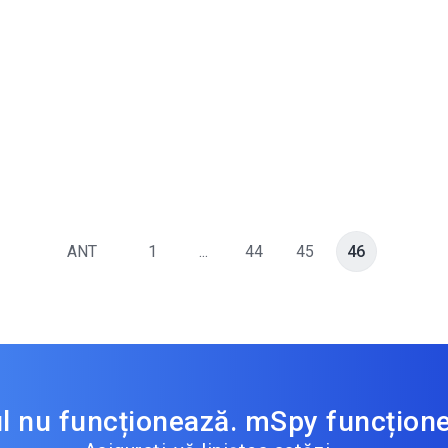
ANT
1
...
44
45
46
ul nu funcționează. mSpy funcțion