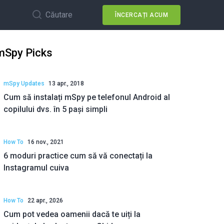
Căutare
ÎNCERCAȚI ACUM
mSpy Picks
mSpy Updates
13 apr., 2018
Cum să instalați mSpy pe telefonul Android al
copilului dvs. în 5 pași simpli
How To
16 nov., 2021
6 moduri practice cum să vă conectați la
Instagramul cuiva
How To
22 apr., 2026
Cum pot vedea oamenii dacă te uiți la