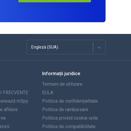
Engleză (SUA)
Franceză
Informații juridice
Español
Termeni de utilizare
Deutsch
I FRECVENTE
EULA
ionează mSpy
Politica de confidențialitate
Portugheză
 afiliere
Politica de rambursare
-ne
Italiană
Politica privind cookie-urile
nzii
Politica de compatibilitate