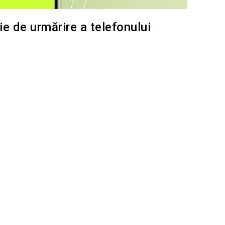
e de urmărire a telefonului
i questo articolo
Facebook
Copiați linkul