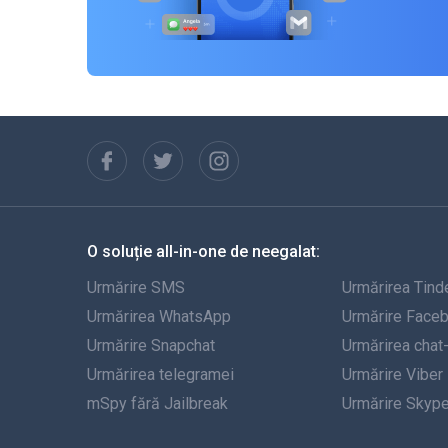
O soluție all-in-one de neegalat:
Urmărire SMS
Urmărirea Tind
Urmărirea WhatsApp
Urmărire Face
Urmărire Snapchat
Urmărirea chat
Urmărirea telegramei
Urmărire Viber
mSpy fără Jailbreak
Urmărire Skyp