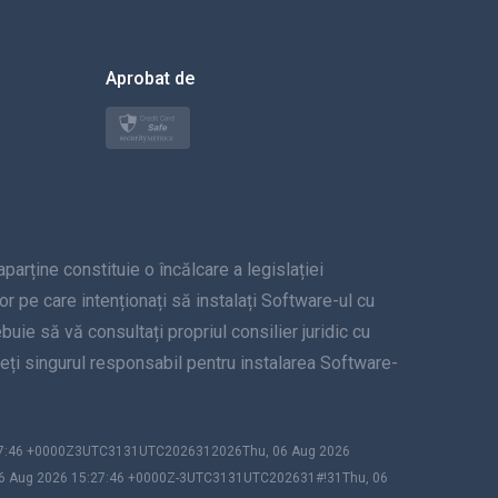
العربية
한국의
Aprobat de
Türkçe
Polski
日本
ține constituie o încălcare a legislației
Norsk
lor pe care intenționați să instalați Software-ul cu
Svenska
uie să vă consultați propriul consilier juridic cu
unteți singurul responsabil pentru instalarea Software-
ภาษาไทย
简体中文
:27:46 +0000Z3UTC3131UTC2026312026Thu, 06 Aug 2026
06 Aug 2026 15:27:46 +0000Z-3UTC3131UTC202631#!31Thu, 06
Dansk