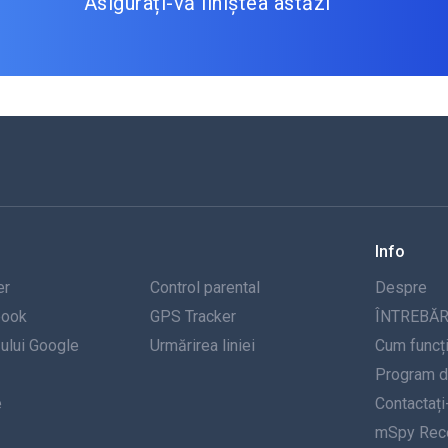
Asigurați-vă liniștea astăzi
Info
er
Control parental
Despre
book
GPS Tracker
ÎNTREBĂR
-ului Google
Urmărirea liniei
Cum funcț
Program de
e
Contactați
mSpy Rece