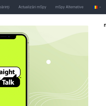
părinți
Actualizări mSpy
mSpy Alternative