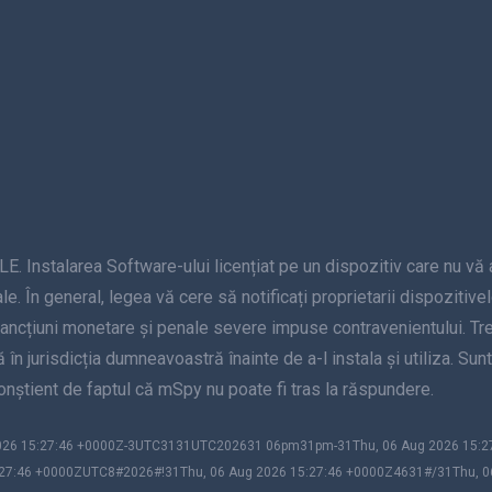
alarea Software-ului licențiat pe un dispozitiv care nu vă apar
le. În general, legea vă cere să notificați proprietarii dispozitive
sancțiuni monetare și penale severe impuse contravenientului. Treb
nță în jurisdicția dumneavoastră înainte de a-l instala și utiliza. S
 conștient de faptul că mSpy nu poate fi tras la răspundere.
 2026 15:27:46 +0000Z-3UTC3131UTC202631 06pm31pm-31Thu, 06 Aug 2026 15
27:46 +0000ZUTC8#2026#!31Thu, 06 Aug 2026 15:27:46 +0000Z4631#/31Thu, 