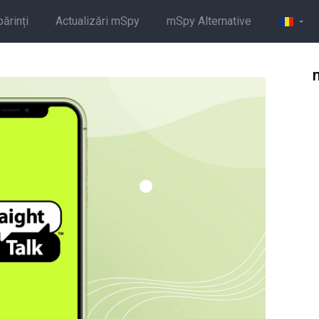
părinți
Actualizări mSpy
mSpy Alternative