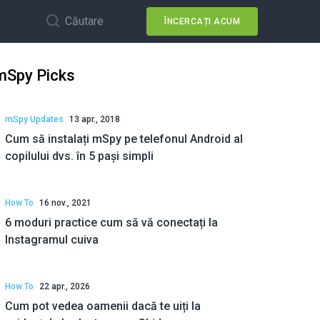
Căutare
ÎNCERCAȚI ACUM
mSpy Picks
mSpy Updates
13 apr., 2018
Cum să instalați mSpy pe telefonul Android al
copilului dvs. în 5 pași simpli
How To
16 nov., 2021
6 moduri practice cum să vă conectați la
Instagramul cuiva
How To
22 apr., 2026
Cum pot vedea oamenii dacă te uiți la