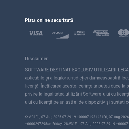
Plată online securizată
Disclaimer
SOFTWARE DESTINAT EXCLUSIV UTILIZĂRII LEGALE. Inst
aplicabile și a legilor jurisdicției dumneavoastră loca
licență. Încălcarea acestei cerințe ar putea duce la 
privire la legalitatea utilizării Software-ului cu lice
ului cu licență pe un astfel de dispozitiv și sunteți
© #!31Fri, 07 Aug 2026 07:29:19 +0000Z1931#31Fri, 07 Aug 2
+0000297298amFriday=28#!31Fri, 07 Aug 2026 07:29:19 +0000Z