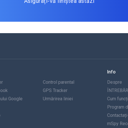
Asigurați-vă liniștea astăzi
Info
er
Control parental
Despre
book
GPS Tracker
ÎNTREBĂR
-ului Google
Urmărirea liniei
Cum funcț
Program de
e
Contactați
mSpy Rece