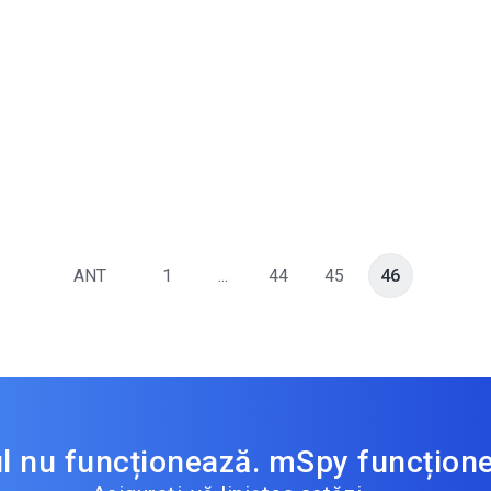
ANT
1
...
44
45
46
ul nu funcționează. mSpy funcțion