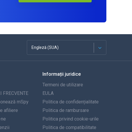
Engleză (SUA)
Franceză
Informații juridice
Español
Termeni de utilizare
Deutsch
I FRECVENTE
EULA
ionează mSpy
Politica de confidențialitate
Portugheză
 afiliere
Politica de rambursare
-ne
Italiană
Politica privind cookie-urile
nzii
Politica de compatibilitate