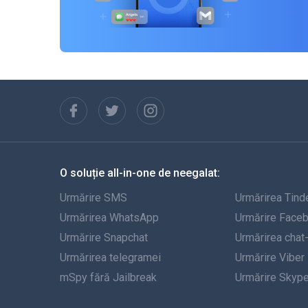
O soluție all-in-one de neegalat:
Urmărire SMS
Urmărirea Tind
Urmărirea WhatsApp
Urmărire Face
Urmărire Snapchat
Urmărirea chat
Urmărirea telegramei
Urmărire Viber
mSpy fără Jailbreak
Urmărire Skyp