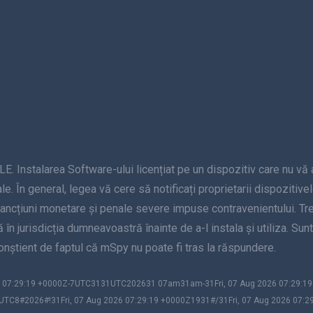
alarea Software-ului licențiat pe un dispozitiv care nu vă apar
le. În general, legea vă cere să notificați proprietarii dispozitive
sancțiuni monetare și penale severe impuse contravenientului. Treb
nță în jurisdicția dumneavoastră înainte de a-l instala și utiliza. S
 conștient de faptul că mSpy nu poate fi tras la răspundere.
026 07:29:19 +0000Z-7UTC3131UTC202631 07am31am-31Fri, 07 Aug 2026 07:29:
UTC8#2026#!31Fri, 07 Aug 2026 07:29:19 +0000Z1931#/31Fri, 07 Aug 2026 07:2