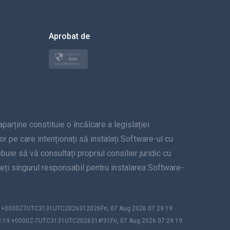
العربية
한국의
Aprobat de
Türkçe
Polski
日本
ține constituie o încălcare a legislației
Norsk
lor pe care intenționați să instalați Software-ul cu
Svenska
uie să vă consultați propriul consilier juridic cu
unteți singurul responsabil pentru instalarea Software-
ภาษาไทย
简体中文
19 +0000Z7UTC3131UTC2026312026Fri, 07 Aug 2026 07:29:19
9:19 +0000Z-7UTC3131UTC202631#!31Fri, 07 Aug 2026 07:29:19
Dansk