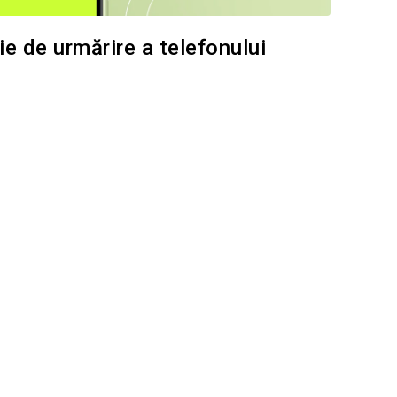
e de urmărire a telefonului
i questo articolo
Facebook
Copiați linkul