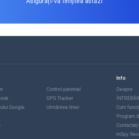
Asigurați-vă liniștea astăzi
Info
er
Control parental
Despre
book
GPS Tracker
ÎNTREBĂR
-ului Google
Urmărirea liniei
Cum funcț
Program de
e
Contactați
mSpy Rece