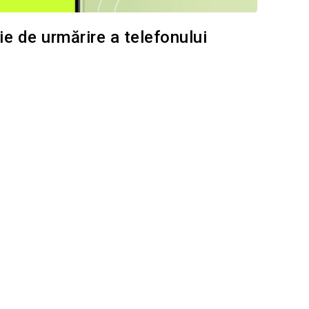
e de urmărire a telefonului
i questo articolo
Facebook
Copiați linkul