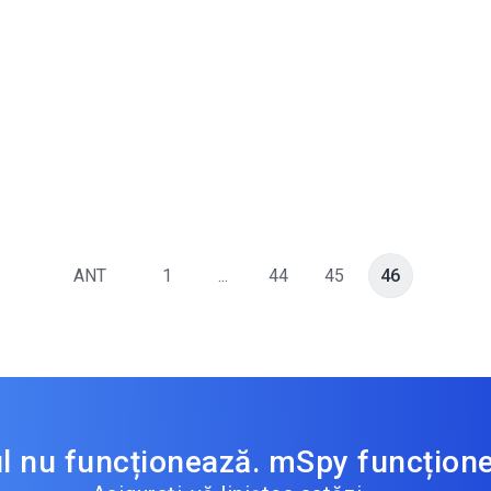
ANT
1
...
44
45
46
ul nu funcționează. mSpy funcțion