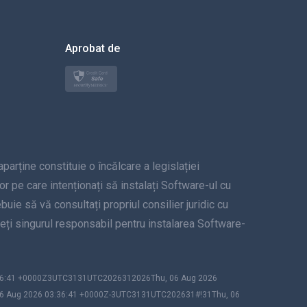
العربية
한국의
Aprobat de
Türkçe
Polski
日本
ține constituie o încălcare a legislației
Norsk
lor pe care intenționați să instalați Software-ul cu
Svenska
uie să vă consultați propriul consilier juridic cu
unteți singurul responsabil pentru instalarea Software-
ภาษาไทย
简体中文
:36:41 +0000Z3UTC3131UTC2026312026Thu, 06 Aug 2026
06 Aug 2026 03:36:41 +0000Z-3UTC3131UTC202631#!31Thu, 06
Dansk