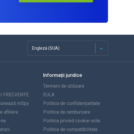
Engleză (SUA)
Franceză
Informații juridice
Español
Termeni de utilizare
Deutsch
I FRECVENTE
EULA
ionează mSpy
Politica de confidențialitate
Portugheză
 afiliere
Politica de rambursare
-ne
Italiană
Politica privind cookie-urile
nzii
Politica de compatibilitate