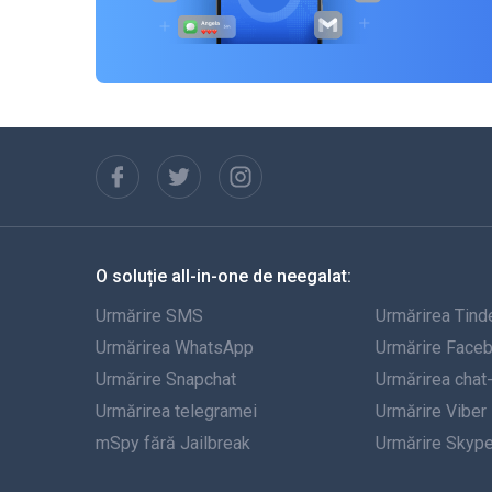
O soluție all-in-one de neegalat:
Urmărire SMS
Urmărirea Tind
Urmărirea WhatsApp
Urmărire Face
Urmărire Snapchat
Urmărirea chat
Urmărirea telegramei
Urmărire Viber
mSpy fără Jailbreak
Urmărire Skyp