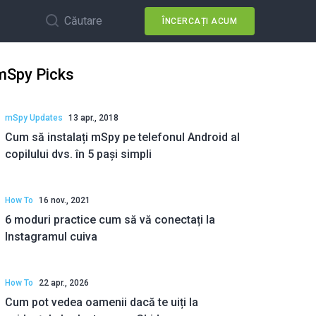
Căutare
ÎNCERCAȚI ACUM
mSpy Picks
mSpy Updates
13 apr., 2018
Cum să instalați mSpy pe telefonul Android al
copilului dvs. în 5 pași simpli
How To
16 nov., 2021
6 moduri practice cum să vă conectați la
Instagramul cuiva
How To
22 apr., 2026
Cum pot vedea oamenii dacă te uiți la