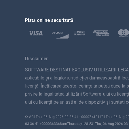
Plată online securizată
Disclaimer
SOFTWARE DESTINAT EXCLUSIV UTILIZĂRII LEGALE. Inst
aplicabile și a legilor jurisdicției dumneavoastră loca
licență. Încălcarea acestei cerințe ar putea duce la 
privire la legalitatea utilizării Software-ului cu lice
ului cu licență pe un astfel de dispozitiv și sunteți
© #!31Thu, 06 Aug 2026 03:36:41 +0000Z4131#31Thu, 06 Aug
03:36:41 +0000363368amThursday=28#!31Thu, 06 Aug 2026 03: