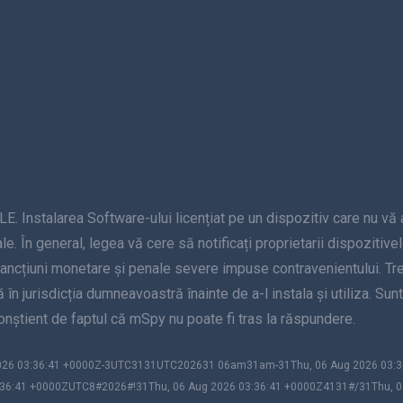
alarea Software-ului licențiat pe un dispozitiv care nu vă apar
le. În general, legea vă cere să notificați proprietarii dispozitive
sancțiuni monetare și penale severe impuse contravenientului. Treb
nță în jurisdicția dumneavoastră înainte de a-l instala și utiliza. S
 conștient de faptul că mSpy nu poate fi tras la răspundere.
 2026 03:36:41 +0000Z-3UTC3131UTC202631 06am31am-31Thu, 06 Aug 2026 03
36:41 +0000ZUTC8#2026#!31Thu, 06 Aug 2026 03:36:41 +0000Z4131#/31Thu, 