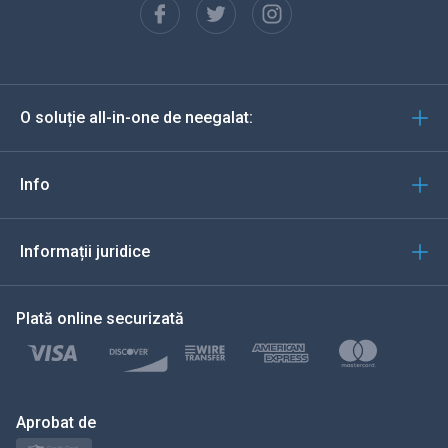
Español
Deutsch
O soluție all-in-one de neegalat:
Portugheză
Italiană
Info
العربية
Informații juridice
한국의
Plată online securizată
Türkçe
Polski
日本
Aprobat de