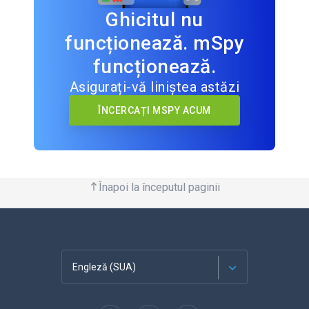
Ghicitul nu
funcționează. mSpy
funcționează.
Asigurați-vă liniștea astăzi
ÎNCERCAȚI MSPY ACUM
Înapoi la începutul paginii
Engleză (SUA)
Franceză