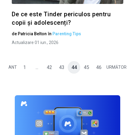
Twitter
De ce este Tinder periculos pentru
copii și adolescenți?
de
Patricia Belton
în
Parenting Tips
Actualizare 01 iun., 2026
1
...
42
43
44
45
46
ANT
URMĂTOR