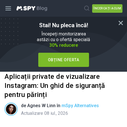
ÎNCERCAȚI ACUM
Stai! Nu pleca încă!
Începeți monitorizarea
astăzi cu o ofertă specială
30% reducere
OBȚINE OFERTA
Aplicații private de vizualizare
Instagram: Un ghid de siguranță
pentru părinți
de
Agnes W Linn
în
mSpy Alternatives
Actualizare 08 iul., 2026