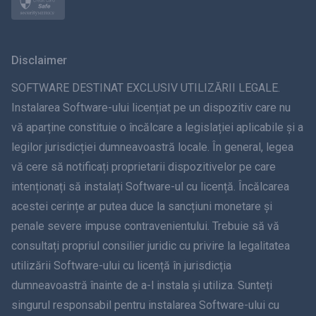
Norsk
Svenska
Disclaimer
ภาษาไทย
SOFTWARE DESTINAT EXCLUSIV UTILIZĂRII LEGALE.
Instalarea Software-ului licențiat pe un dispozitiv care nu
简体中文
vă aparține constituie o încălcare a legislației aplicabile și a
legilor jurisdicției dumneavoastră locale. În general, legea
Dansk
vă cere să notificați proprietarii dispozitivelor pe care
हिंदी
intenționați să instalați Software-ul cu licență. Încălcarea
acestei cerințe ar putea duce la sancțiuni monetare și
olandeză
penale severe impuse contravenientului. Trebuie să vă
consultați propriul consilier juridic cu privire la legalitatea
עברית
utilizării Software-ului cu licență în jurisdicția
dumneavoastră înainte de a-l instala și utiliza. Sunteți
Română
singurul responsabil pentru instalarea Software-ului cu