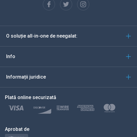
Español
Deutsch
O soluție all-in-one de neegalat:
Portugheză
Italiană
Info
العربية
Informații juridice
한국의
Plată online securizată
Türkçe
Polski
日本
Aprobat de