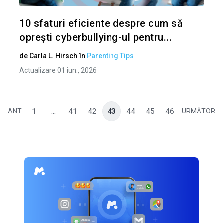
Twitter
10 sfaturi eficiente despre cum să
oprești cyberbullying-ul pentru...
de
Carla L. Hirsch
în
Parenting Tips
Actualizare 01 iun., 2026
1
...
41
42
43
44
45
46
ANT
URMĂTOR