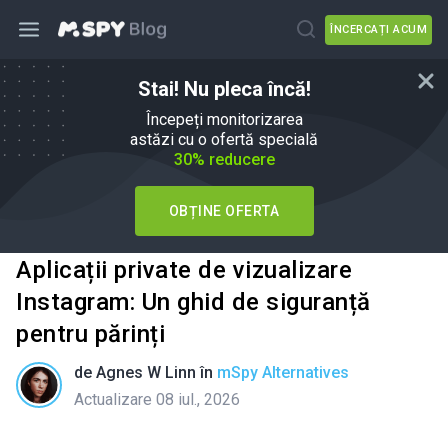
ÎNCERCAȚI ACUM
Stai! Nu pleca încă!
Începeți monitorizarea
astăzi cu o ofertă specială
30% reducere
OBȚINE OFERTA
Aplicații private de vizualizare
Instagram: Un ghid de siguranță
pentru părinți
de
Agnes W Linn
în
mSpy Alternatives
Actualizare 08 iul., 2026