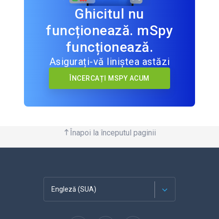
Ghicitul nu
funcționează. mSpy
funcționează.
Asigurați-vă liniștea astăzi
ÎNCERCAȚI MSPY ACUM
Înapoi la începutul paginii
Engleză (SUA)
Franceză