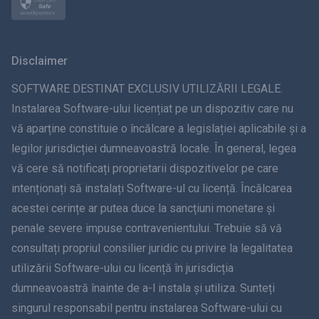
Norsk
Svenska
Disclaimer
ภาษาไทย
SOFTWARE DESTINAT EXCLUSIV UTILIZĂRII LEGALE.
Instalarea Software-ului licențiat pe un dispozitiv care nu
简体中文
vă aparține constituie o încălcare a legislației aplicabile și a
legilor jurisdicției dumneavoastră locale. În general, legea
Dansk
vă cere să notificați proprietarii dispozitivelor pe care
हिंदी
intenționați să instalați Software-ul cu licență. Încălcarea
acestei cerințe ar putea duce la sancțiuni monetare și
olandeză
penale severe impuse contravenientului. Trebuie să vă
consultați propriul consilier juridic cu privire la legalitatea
עברית
utilizării Software-ului cu licență în jurisdicția
dumneavoastră înainte de a-l instala și utiliza. Sunteți
Română
singurul responsabil pentru instalarea Software-ului cu