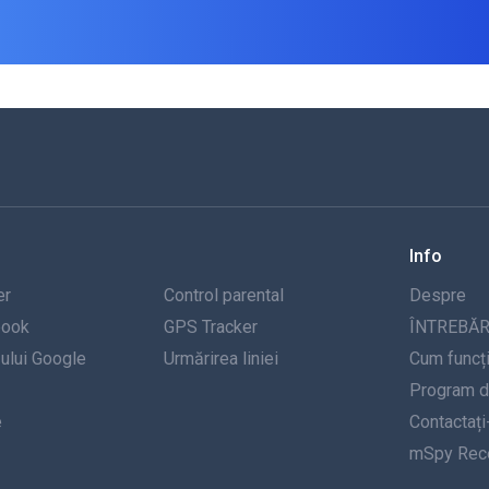
Info
er
Control parental
Despre
book
GPS Tracker
ÎNTREBĂR
-ului Google
Urmărirea liniei
Cum funcț
Program de
e
Contactați
mSpy Rece