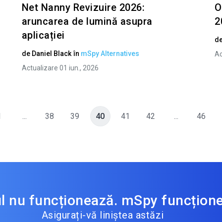
Net Nanny Revizuire 2026:
O
aruncarea de lumină asupra
2
aplicației
d
de
Daniel Black
în
mSpy Alternatives
Ac
Actualizare 01 iun., 2026
1
...
38
39
40
41
42
...
46
ul nu funcționează. mSpy funcțion
Asigurați-vă liniștea astăzi