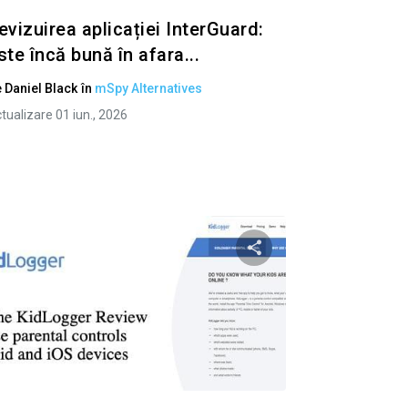
evizuirea aplicației InterGuard:
ste încă bună în afara...
e
Daniel Black
în
mSpy Alternatives
tualizare 01 iun., 2026
to articolo
Condividi questo art
ok
Twitter
Facebook
Copiați linkul
Copiaț