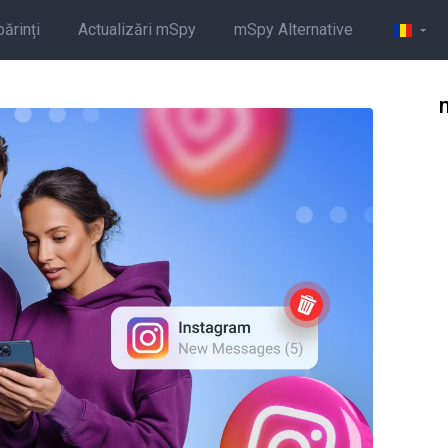
părinți
Actualizări mSpy
mSpy Alternative