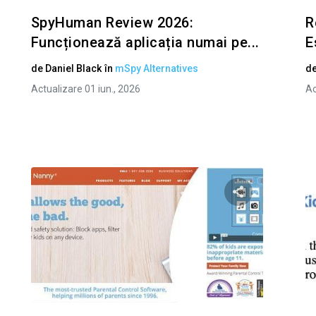
SpyHuman Review 2026:
R
Funcționează aplicația numai pe...
E
de
Daniel Black
în
mSpy Alternatives
d
Actualizare 01 iun., 2026
Ac
i questo articolo
Condividi ques
Facebook
Twitter
Facebo
Copiați linkul