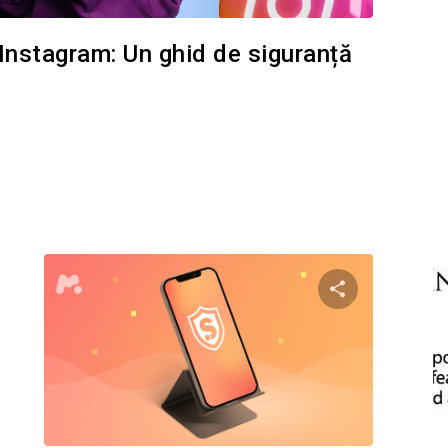
e Instagram: Un ghid de siguranță
i questo articolo
Condividi ques
Facebook
Twitter
Facebo
Copiați linkul