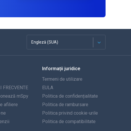
Engleză (SUA)
Franceză
Informații juridice
Español
Termeni de utilizare
Deutsch
I FRECVENTE
EULA
ionează mSpy
Politica de confidențialitate
Portugheză
 afiliere
Politica de rambursare
-ne
Italiană
Politica privind cookie-urile
nzii
Politica de compatibilitate
العربية