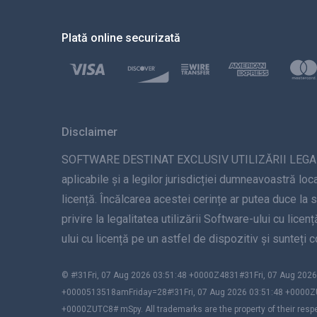
Plată online securizată
Disclaimer
SOFTWARE DESTINAT EXCLUSIV UTILIZĂRII LEGALE. Inst
aplicabile și a legilor jurisdicției dumneavoastră loca
licență. Încălcarea acestei cerințe ar putea duce la 
privire la legalitatea utilizării Software-ului cu lice
ului cu licență pe un astfel de dispozitiv și sunteți
© #!31Fri, 07 Aug 2026 03:51:48 +0000Z4831#31Fri, 07 Aug 2
+0000513518amFriday=28#!31Fri, 07 Aug 2026 03:51:48 +0000Z
+0000ZUTC8# mSpy. All trademarks are the property of their resp