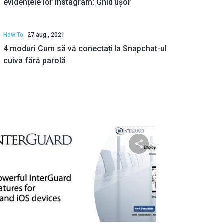
evidențele lor Instagram: Ghid ușor
How To
27 aug., 2021
4 moduri Cum să vă conectați la Snapchat-ul
cuiva fără parolă
to articolo
Condividi questo art
ok
Twitter
Facebook
Copiați linkul
Copiaț