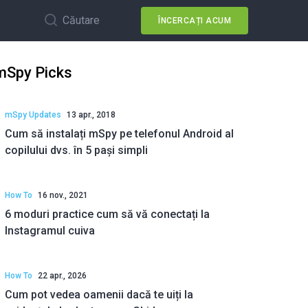
Căutare
ÎNCERCAȚI ACUM
mSpy Picks
mSpy Updates
13 apr., 2018
Cum să instalați mSpy pe telefonul Android al
copilului dvs. în 5 pași simpli
How To
16 nov., 2021
6 moduri practice cum să vă conectați la
Instagramul cuiva
How To
22 apr., 2026
Cum pot vedea oamenii dacă te uiți la