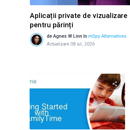
Aplicații private de vizualizar
pentru părinți
de
Agnes W Linn
în
mSpy Alternatives
Actualizare 08 iul., 2026
Condivid
Twitter