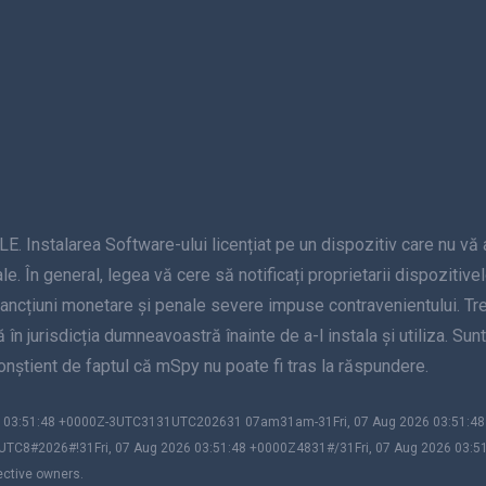
alarea Software-ului licențiat pe un dispozitiv care nu vă apar
le. În general, legea vă cere să notificați proprietarii dispozitive
sancțiuni monetare și penale severe impuse contravenientului. Treb
nță în jurisdicția dumneavoastră înainte de a-l instala și utiliza. S
 conștient de faptul că mSpy nu poate fi tras la răspundere.
026 03:51:48 +0000Z-3UTC3131UTC202631 07am31am-31Fri, 07 Aug 2026 03:51:
UTC8#2026#!31Fri, 07 Aug 2026 03:51:48 +0000Z4831#/31Fri, 07 Aug 2026 03:5
ective owners.