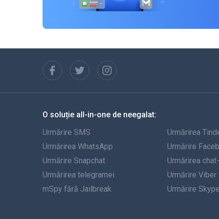
O soluție all-in-one de neegalat:
Urmărire SMS
Urmărirea Tind
Urmărirea WhatsApp
Urmărire Face
Urmărire Snapchat
Urmărirea chat
Urmărirea telegramei
Urmărire Viber
mSpy fără Jailbreak
Urmărire Skyp