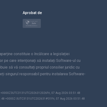
한국의
Aprobat de
Türkçe
Polski
日本
ține constituie o încălcare a legislației
Norsk
lor pe care intenționați să instalați Software-ul cu
Svenska
uie să vă consultați propriul consilier juridic cu
unteți singurul responsabil pentru instalarea Software-
ภาษาไทย
简体中文
48 +0000Z3UTC3131UTC2026312026Fri, 07 Aug 2026 03:51:48
1:48 +0000Z-3UTC3131UTC202631#!31Fri, 07 Aug 2026 03:51:48
Dansk