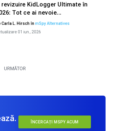
 revizuire KidLogger Ultimate în
026: Tot ce ai nevoie...
e
Carla L. Hirsch
în
mSpy Alternatives
tualizare 01 iun., 2026
URMĂTOR
ează.
ÎNCERCAȚI MSPY ACUM