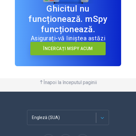
Ghicitul nu
funcționează. mSpy
funcționează.
Asigurați-vă liniștea astăzi
ÎNCERCAȚI MSPY ACUM
Înapoi la începutul paginii
Engleză (SUA)
Franceză