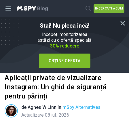
ÎNCERCAȚI ACUM
Stai! Nu pleca încă!
Începeți monitorizarea
astăzi cu o ofertă specială
30% reducere
OBȚINE OFERTA
Aplicații private de vizualizare
Instagram: Un ghid de siguranță
pentru părinți
de
Agnes W Linn
în
mSpy Alternatives
Actualizare 08 iul., 2026