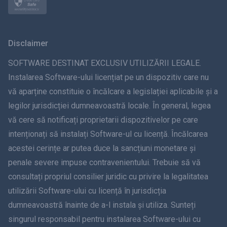
Norsk
Svenska
Disclaimer
ภาษาไทย
SOFTWARE DESTINAT EXCLUSIV UTILIZĂRII LEGALE.
Instalarea Software-ului licențiat pe un dispozitiv care nu
简体中文
vă aparține constituie o încălcare a legislației aplicabile și a
legilor jurisdicției dumneavoastră locale. În general, legea
Dansk
vă cere să notificați proprietarii dispozitivelor pe care
हिंदी
intenționați să instalați Software-ul cu licență. Încălcarea
acestei cerințe ar putea duce la sancțiuni monetare și
olandeză
penale severe impuse contravenientului. Trebuie să vă
consultați propriul consilier juridic cu privire la legalitatea
עברית
utilizării Software-ului cu licență în jurisdicția
dumneavoastră înainte de a-l instala și utiliza. Sunteți
Română
singurul responsabil pentru instalarea Software-ului cu