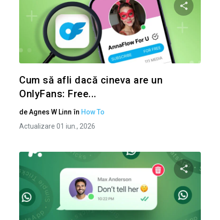
Condividi 
Twitter
Cum să afli dacă cineva are un
OnlyFans: Free...
de
Agnes W Linn
în
How To
Actualizare 01 iun., 2026
Condividi 