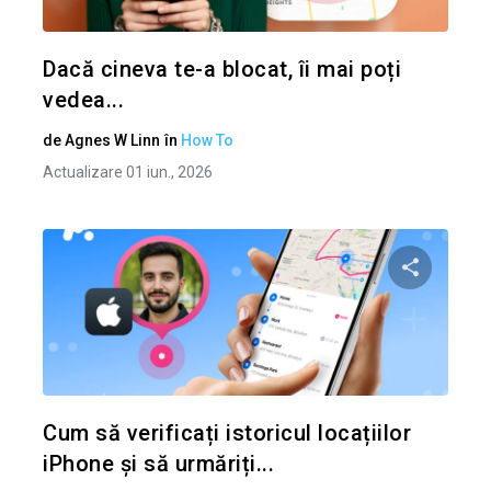
Twitter
Dacă cineva te-a blocat, îi mai poți
vedea...
de
Agnes W Linn
în
How To
Actualizare 01 iun., 2026
Condividi 
Twitter
Cum să verificați istoricul locațiilor
iPhone și să urmăriți...