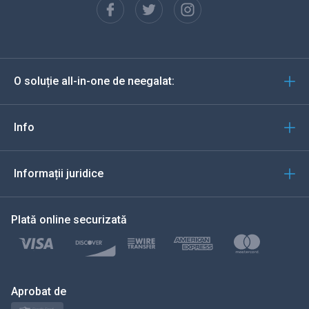
Español
Deutsch
O soluție all-in-one de neegalat:
Portugheză
Italiană
Info
العربية
Informații juridice
한국의
Plată online securizată
Türkçe
Polski
日本
Aprobat de