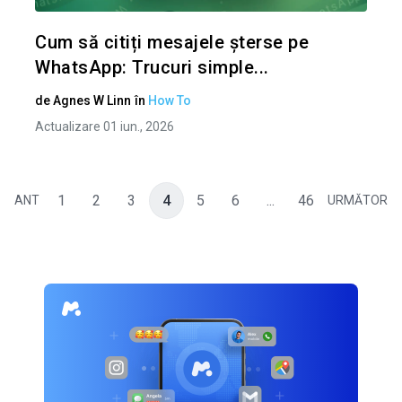
Twitter
Cum să citiți mesajele șterse pe
WhatsApp: Trucuri simple...
de
Agnes W Linn
în
How To
Actualizare 01 iun., 2026
1
2
3
4
5
6
...
46
ANT
URMĂTOR