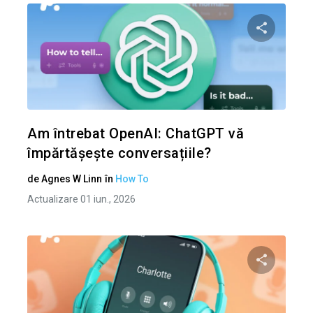
Condividi 
Twitter
Am întrebat OpenAI: ChatGPT vă
împărtășește conversațiile?
de
Agnes W Linn
în
How To
Actualizare 01 iun., 2026
Condividi 