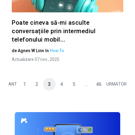
Twitter
Poate cineva să-mi asculte
conversațiile prin intermediul
telefonului mobil...
de
Agnes W Linn
în
How To
Actualizare 07 nov., 2025
1
2
3
4
5
...
46
ANT
URMĂTOR