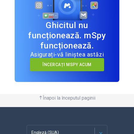
Ghicitul nu
funcționează. mSpy
funcționează.
Asigurați-vă liniștea astăzi
ÎNCERCAȚI MSPY ACUM
Înapoi la începutul paginii
Engleză (SUA)