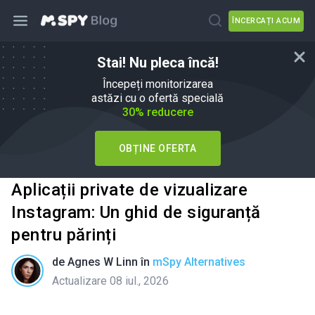
ÎNCERCAȚI ACUM
Stai! Nu pleca încă!
Începeți monitorizarea
astăzi cu o ofertă specială
30% reducere
OBȚINE OFERTA
Aplicații private de vizualizare
Instagram: Un ghid de siguranță
pentru părinți
de
Agnes W Linn
în
mSpy Alternatives
Actualizare 08 iul., 2026