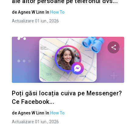
ale altor persoane pe telefonul dvs...
de
Agnes W Linn
în
How To
Actualizare 01 iun., 2026
Condividi 
Twitter
Poți găsi locația cuiva pe Messenger?
Ce Facebook...
de
Agnes W Linn
în
How To
Actualizare 01 iun., 2026