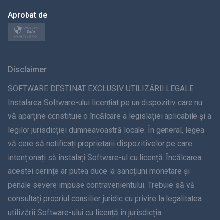
日本
Aprobat de
Norsk
Svenska
Disclaimer
ภาษาไทย
SOFTWARE DESTINAT EXCLUSIV UTILIZĂRII LEGALE.
Instalarea Software-ului licențiat pe un dispozitiv care nu
简体中文
vă aparține constituie o încălcare a legislației aplicabile și a
legilor jurisdicției dumneavoastră locale. În general, legea
Dansk
vă cere să notificați proprietarii dispozitivelor pe care
हिंदी
intenționați să instalați Software-ul cu licență. Încălcarea
acestei cerințe ar putea duce la sancțiuni monetare și
olandeză
penale severe impuse contravenientului. Trebuie să vă
consultați propriul consilier juridic cu privire la legalitatea
עברית
utilizării Software-ului cu licență în jurisdicția