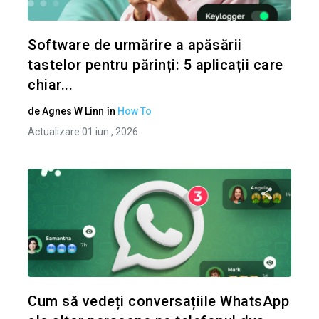
Twitter
Software de urmărire a apăsării
tastelor pentru părinți: 5 aplicații care
chiar...
de
Agnes W Linn
în
How To
Actualizare 01 iun., 2026
Condividi 
Twitter
Cum să vedeți conversațiile WhatsApp