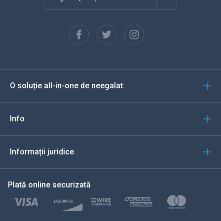
Franceză
Español
Deutsch
O soluție all-in-one de neegalat:
Portugheză
Italiană
Info
العربية
Informații juridice
한국의
Plată online securizată
Türkçe
Polski