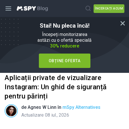
ÎNCERCAȚI ACUM
Stai! Nu pleca încă!
Începeți monitorizarea
astăzi cu o ofertă specială
30% reducere
OBȚINE OFERTA
Aplicații private de vizualizare
Instagram: Un ghid de siguranță
pentru părinți
de
Agnes W Linn
în
mSpy Alternatives
Actualizare 08 iul., 2026