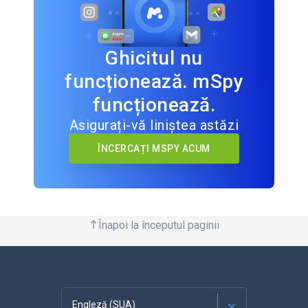
Ghicitul nu
funcționează. mSpy
funcționează.
Asigurați-vă liniștea astăzi
ÎNCERCAȚI MSPY ACUM
Înapoi la începutul paginii
Engleză (SUA)