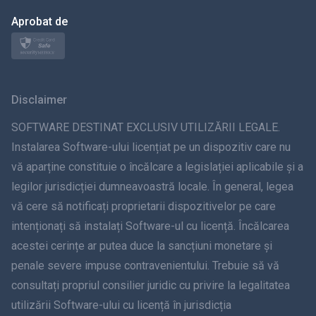
日本
Aprobat de
Norsk
Svenska
Disclaimer
ภาษาไทย
SOFTWARE DESTINAT EXCLUSIV UTILIZĂRII LEGALE.
Instalarea Software-ului licențiat pe un dispozitiv care nu
简体中文
vă aparține constituie o încălcare a legislației aplicabile și a
legilor jurisdicției dumneavoastră locale. În general, legea
Dansk
vă cere să notificați proprietarii dispozitivelor pe care
हिंदी
intenționați să instalați Software-ul cu licență. Încălcarea
acestei cerințe ar putea duce la sancțiuni monetare și
olandeză
penale severe impuse contravenientului. Trebuie să vă
consultați propriul consilier juridic cu privire la legalitatea
עברית
utilizării Software-ului cu licență în jurisdicția