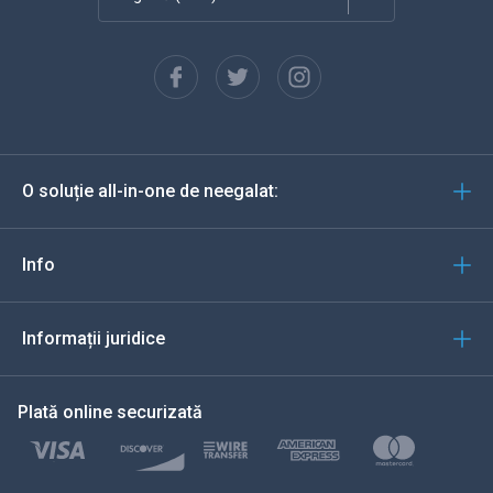
Franceză
Español
Deutsch
O soluție all-in-one de neegalat:
Portugheză
Italiană
Info
العربية
Informații juridice
한국의
Plată online securizată
Türkçe
Polski