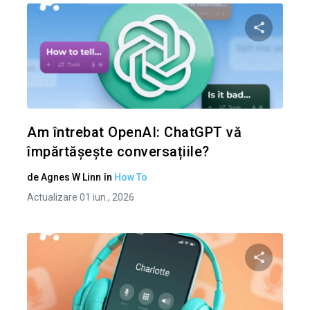
Condividi 
Twitter
Am întrebat OpenAI: ChatGPT vă
împărtășește conversațiile?
de
Agnes W Linn
în
How To
Actualizare 01 iun., 2026
Condividi 