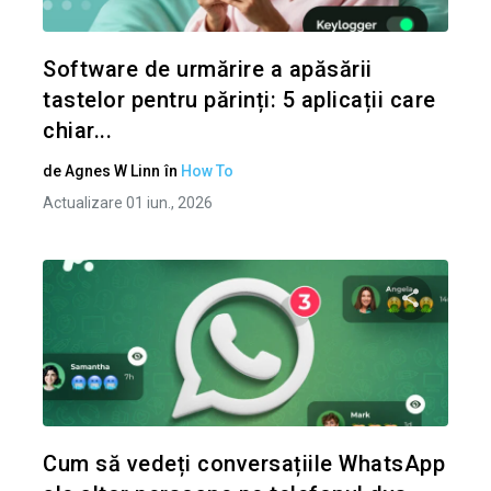
Twitter
Software de urmărire a apăsării
tastelor pentru părinți: 5 aplicații care
chiar...
de
Agnes W Linn
în
How To
Actualizare 01 iun., 2026
Condividi 
Twitter
Cum să vedeți conversațiile WhatsApp