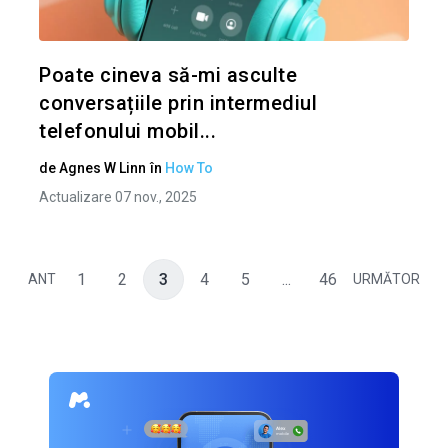
Twitter
Poate cineva să-mi asculte
conversațiile prin intermediul
telefonului mobil...
de
Agnes W Linn
în
How To
Actualizare 07 nov., 2025
1
2
3
4
5
...
46
ANT
URMĂTOR