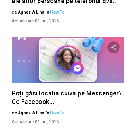
ale altor persoane pe telefonul dvs...
de
Agnes W Linn
în
How To
Actualizare 01 iun., 2026
Condividi 
Twitter
Poți găsi locația cuiva pe Messenger?
Ce Facebook...
de
Agnes W Linn
în
How To
Actualizare 01 iun., 2026