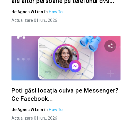
ale altor persoane pe telefonul dvs...
de
Agnes W Linn
în
How To
Actualizare 01 iun., 2026
Condividi 
Twitter
Poți găsi locația cuiva pe Messenger?
Ce Facebook...
de
Agnes W Linn
în
How To
Actualizare 01 iun., 2026