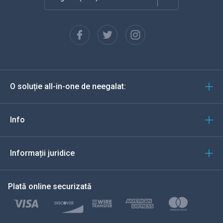
Franceză
Español
Deutsch
O soluție all-in-one de neegalat:
Portugheză
Italiană
Info
العربية
Informații juridice
한국의
Plată online securizată
Türkçe
Polski