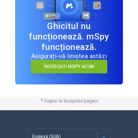
Ghicitul nu
funcționează. mSpy
funcționează.
Asigurați-vă liniștea astăzi
ÎNCERCAȚI MSPY ACUM
Înapoi la începutul paginii
Engleză (SUA)