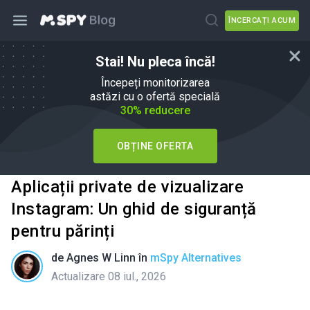
ÎNCERCAȚI ACUM
Stai! Nu pleca încă!
Începeți monitorizarea
astăzi cu o ofertă specială
30% reducere
OBȚINE OFERTA
Aplicații private de vizualizare
Instagram: Un ghid de siguranță
pentru părinți
de
Agnes W Linn
în
mSpy Alternatives
Actualizare 08 iul., 2026