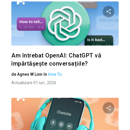
Condividi 
Twitter
Am întrebat OpenAI: ChatGPT vă
împărtășește conversațiile?
de
Agnes W Linn
în
How To
Actualizare 01 iun., 2026
Condividi 