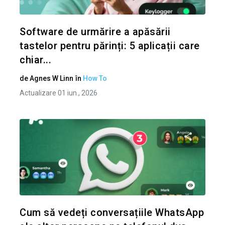
Twitter
Software de urmărire a apăsării
tastelor pentru părinți: 5 aplicații care
chiar...
de
Agnes W Linn
în
How To
Actualizare 01 iun., 2026
Condividi 
Twitter
Cum să vedeți conversațiile WhatsApp