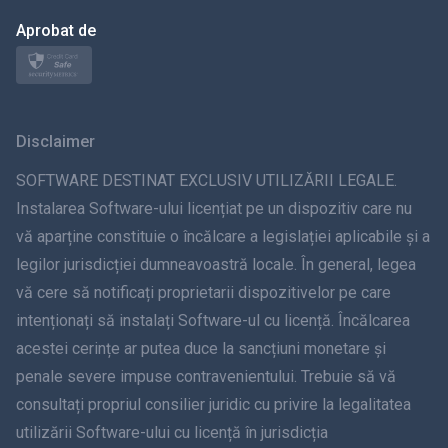
日本
Aprobat de
Norsk
Svenska
Disclaimer
ภาษาไทย
SOFTWARE DESTINAT EXCLUSIV UTILIZĂRII LEGALE.
Instalarea Software-ului licențiat pe un dispozitiv care nu
简体中文
vă aparține constituie o încălcare a legislației aplicabile și a
legilor jurisdicției dumneavoastră locale. În general, legea
Dansk
vă cere să notificați proprietarii dispozitivelor pe care
हिंदी
intenționați să instalați Software-ul cu licență. Încălcarea
acestei cerințe ar putea duce la sancțiuni monetare și
olandeză
penale severe impuse contravenientului. Trebuie să vă
consultați propriul consilier juridic cu privire la legalitatea
עברית
utilizării Software-ului cu licență în jurisdicția