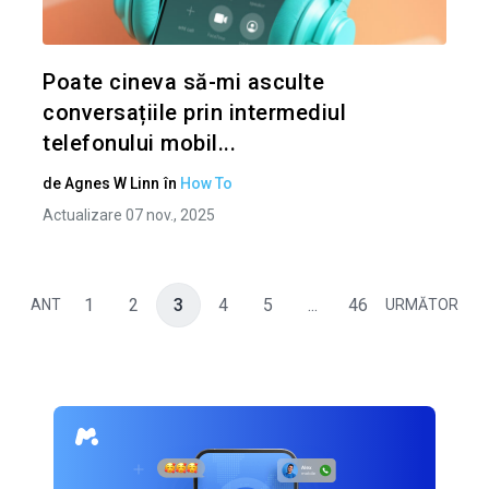
Twitter
Poate cineva să-mi asculte
conversațiile prin intermediul
telefonului mobil...
de
Agnes W Linn
în
How To
Actualizare 07 nov., 2025
1
2
3
4
5
...
46
ANT
URMĂTOR