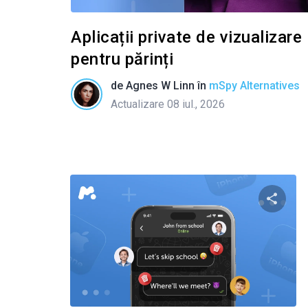
Aplicații private de vizualizar
pentru părinți
de
Agnes W Linn
în
mSpy Alternatives
Actualizare 08 iul., 2026
Condivid
Twitter