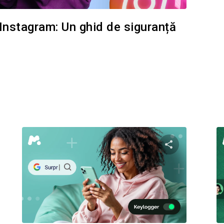
e Instagram: Un ghid de siguranță
i questo articolo
Condividi ques
Facebook
Twitter
Facebo
Copiați linkul