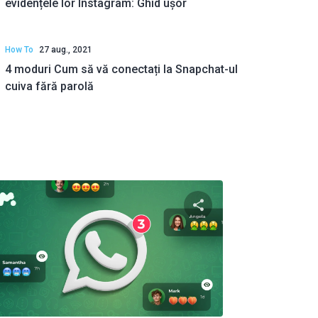
evidențele lor Instagram: Ghid ușor
How To
27 aug., 2021
4 moduri Cum să vă conectați la Snapchat-ul
cuiva fără parolă
to articolo
Condividi questo art
ok
Twitter
Facebook
Copiați linkul
Copiaț