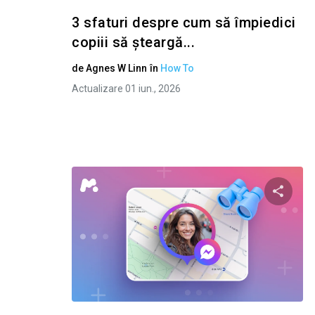
3 sfaturi despre cum să împiedici
copiii să șteargă...
de
Agnes W Linn
în
How To
Actualizare 01 iun., 2026
Condivid
Twitter