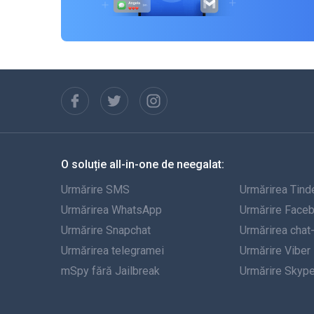
O soluție all-in-one de neegalat:
Urmărire SMS
Urmărirea Tind
Urmărirea WhatsApp
Urmărire Face
Urmărire Snapchat
Urmărirea chat
Urmărirea telegramei
Urmărire Viber
mSpy fără Jailbreak
Urmărire Skyp