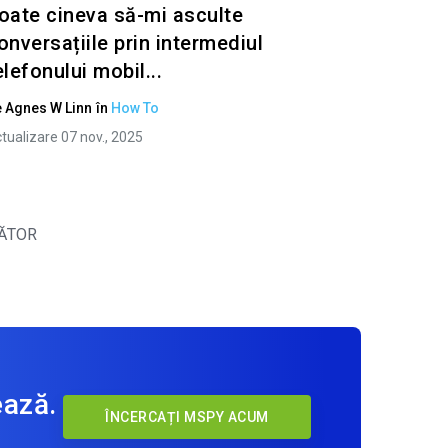
oate cineva să-mi asculte
onversațiile prin intermediul
elefonului mobil...
e
Agnes W Linn
în
How To
tualizare 07 nov., 2025
ĂTOR
ează.
ÎNCERCAȚI MSPY ACUM