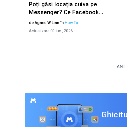
Poți găsi locația cuiva pe
Messenger? Ce Facebook...
de
Agnes W Linn
în
How To
Actualizare 01 iun., 2026
ANT
Ghicit