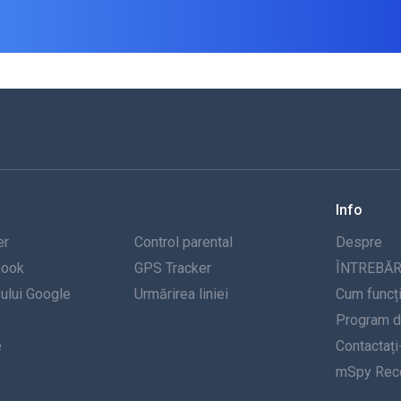
Info
er
Control parental
Despre
book
GPS Tracker
ÎNTREBĂR
-ului Google
Urmărirea liniei
Cum funcț
Program de
e
Contactați
mSpy Rece