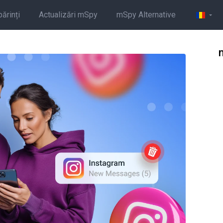
părinți
Actualizări mSpy
mSpy Alternative