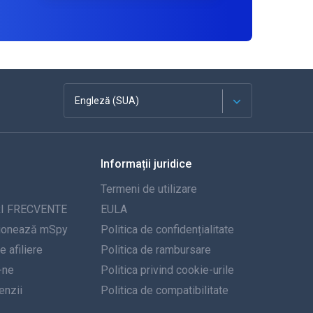
Engleză (SUA)
Franceză
Informații juridice
Español
Termeni de utilizare
Deutsch
I FRECVENTE
EULA
ionează mSpy
Politica de confidențialitate
Portugheză
 afiliere
Politica de rambursare
-ne
Italiană
Politica privind cookie-urile
nzii
Politica de compatibilitate
العربية