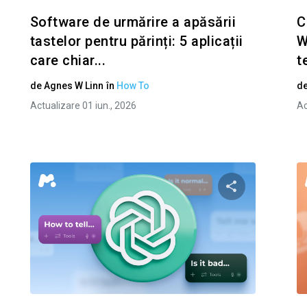
Software de urmărire a apăsării
C
tastelor pentru părinți: 5 aplicații
W
care chiar...
t
de
Agnes W Linn
în
How To
d
Actualizare 01 iun., 2026
Ac
i questo articolo
Condividi ques
Facebook
Twitter
Facebo
Copiați linkul