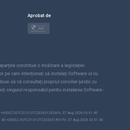
한국의
Aprobat de
Türkçe
Polski
日本
ține constituie o încălcare a legislației
Norsk
lor pe care intenționați să instalați Software-ul cu
Svenska
uie să vă consultați propriul consilier juridic cu
unteți singurul responsabil pentru instalarea Software-
ภาษาไทย
简体中文
40 +0000Z3UTC3131UTC2026312026Fri, 07 Aug 2026 03:51:40
1:40 +0000Z-3UTC3131UTC202631#!31Fri, 07 Aug 2026 03:51:40
Dansk