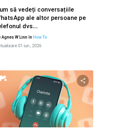
um să vedeți conversațiile
hatsApp ale altor persoane pe
elefonul dvs...
e
Agnes W Linn
în
How To
tualizare 01 iun., 2026
to articolo
Condividi questo art
ok
Twitter
Facebook
Copiați linkul
Copiaț