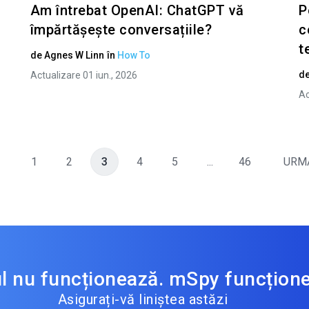
Am întrebat OpenAI: ChatGPT vă
P
împărtășește conversațiile?
c
t
de
Agnes W Linn
în
How To
d
Actualizare 01 iun., 2026
Ac
1
2
3
4
5
...
46
URM
ul nu funcționează. mSpy funcțion
Asigurați-vă liniștea astăzi