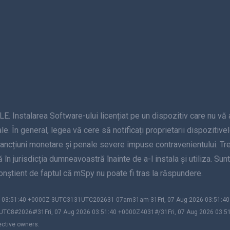
alarea Software-ului licențiat pe un dispozitiv care nu vă apar
le. În general, legea vă cere să notificați proprietarii dispozitive
sancțiuni monetare și penale severe impuse contravenientului. Treb
nță în jurisdicția dumneavoastră înainte de a-l instala și utiliza. S
 conștient de faptul că mSpy nu poate fi tras la răspundere.
026 03:51:40 +0000Z-3UTC3131UTC202631 07am31am-31Fri, 07 Aug 2026 03:51:
UTC8#2026#!31Fri, 07 Aug 2026 03:51:40 +0000Z4031#/31Fri, 07 Aug 2026 03:5
ective owners.