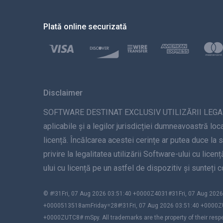
Plată online securizată
Disclaimer
SOFTWARE DESTINAT EXCLUSIV UTILIZĂRII LEGALE. Inst
aplicabile și a legilor jurisdicției dumneavoastră loca
licență. Încălcarea acestei cerințe ar putea duce la 
privire la legalitatea utilizării Software-ului cu lice
ului cu licență pe un astfel de dispozitiv și sunteți
© #!31Fri, 07 Aug 2026 03:51:40 +0000Z4031#31Fri, 07 Aug 2
+0000513518amFriday=28#!31Fri, 07 Aug 2026 03:51:40 +0000Z
+0000ZUTC8# mSpy. All trademarks are the property of their resp