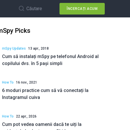
Căutare
ÎNCERCAȚI ACUM
mSpy Picks
mSpy Updates
13 apr., 2018
Cum să instalați mSpy pe telefonul Android al
copilului dvs. în 5 pași simpli
How To
16 nov., 2021
6 moduri practice cum să vă conectați la
Instagramul cuiva
How To
22 apr., 2026
Cum pot vedea oamenii dacă te uiți la