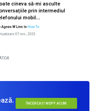
oate cineva să-mi asculte
onversațiile prin intermediul
elefonului mobil...
e
Agnes W Linn
în
How To
tualizare 07 nov., 2025
ĂTOR
ează.
ÎNCERCAȚI MSPY ACUM