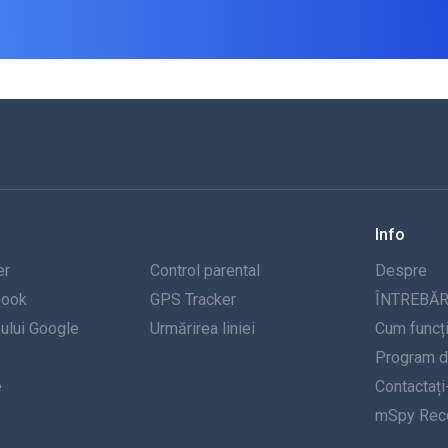
Info
er
Control parental
Despre
book
GPS Tracker
ÎNTREBĂR
-ului Google
Urmărirea liniei
Cum funcț
Program de
e
Contactați
mSpy Rece