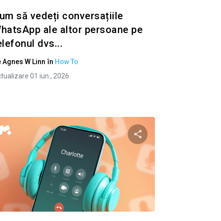
um să vedeți conversațiile
hatsApp ale altor persoane pe
elefonul dvs...
e
Agnes W Linn
în
How To
tualizare 01 iun., 2026
to articolo
Condividi questo art
ok
Twitter
Facebook
Copiați linkul
Copiaț