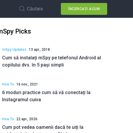
Căutare
ÎNCERCAȚI ACUM
mSpy Picks
mSpy Updates
13 apr., 2018
Cum să instalați mSpy pe telefonul Android al
copilului dvs. în 5 pași simpli
How To
16 nov., 2021
6 moduri practice cum să vă conectați la
Instagramul cuiva
How To
22 apr., 2026
Cum pot vedea oamenii dacă te uiți la