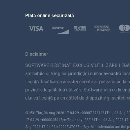
Plată online securizată
Disclaimer
SOFTWARE DESTINAT EXCLUSIV UTILIZĂRII LEGALE. Inst
aplicabile și a legilor jurisdicției dumneavoastră loca
licență. Încălcarea acestei cerințe ar putea duce la 
privire la legalitatea utilizării Software-ului cu lice
ului cu licență pe un astfel de dispozitiv și sunteți
© #!31Thu, 06 Aug 2026 17:04:29 +0000Z2931#31Thu, 06 Aug
17:04:29 +0000045048pmThursday=28#!31Thu, 06 Aug 2026 17:
Aug 2026 17:04:29 +0000ZUTC8# mSpy. All trademarks are the pro