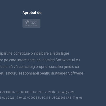
한국의
Aprobat de
Türkçe
Polski
日本
ține constituie o încălcare a legislației
Norsk
lor pe care intenționați să instalați Software-ul cu
Svenska
uie să vă consultați propriul consilier juridic cu
unteți singurul responsabil pentru instalarea Software-
ภาษาไทย
简体中文
:04:29 +0000Z5UTC3131UTC2026312026Thu, 06 Aug 2026
06 Aug 2026 17:04:29 +0000Z-5UTC3131UTC202631#!31Thu, 06
Dansk