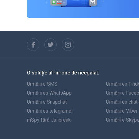
O soluție all-in-one de neegalat:
Urmărire SMS
Urmărirea Tind
Urmărirea WhatsApp
Urmărire Face
Urmărire Snapchat
Urmărirea chat
Urmărirea telegramei
Urmărire Viber
mSpy fără Jailbreak
Urmărire Skyp