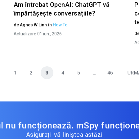
Am întrebat OpenAI: ChatGPT vă
P
împărtășește conversațiile?
c
t
de
Agnes W Linn
în
How To
d
Actualizare 01 iun., 2026
Ac
1
2
3
4
5
...
46
URM
ul nu funcționează. mSpy funcțion
Asigurați-vă liniștea astăzi