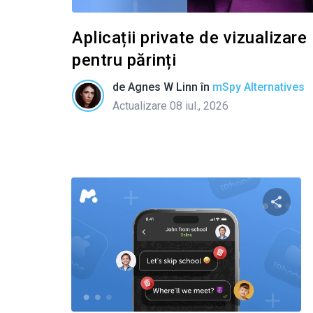
Aplicații private de vizualizar
pentru părinți
de
Agnes W Linn
în
mSpy Alternatives
Actualizare 08 iul., 2026
Condivid
Twitter