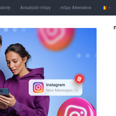
părinți
Actualizări mSpy
mSpy Alternative