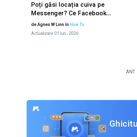
Poți găsi locația cuiva pe
Messenger? Ce Facebook...
de
Agnes W Linn
în
How To
Actualizare 01 iun., 2026
ANT
Ghicit