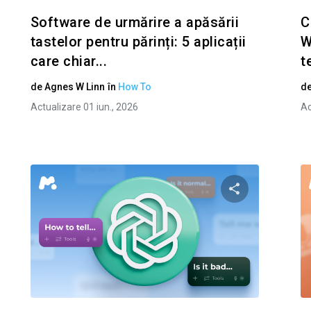
Software de urmărire a apăsării
C
tastelor pentru părinți: 5 aplicații
W
care chiar...
t
de
Agnes W Linn
în
How To
d
Actualizare 01 iun., 2026
Ac
i questo articolo
Condividi ques
Facebook
Twitter
Facebo
Copiați linkul