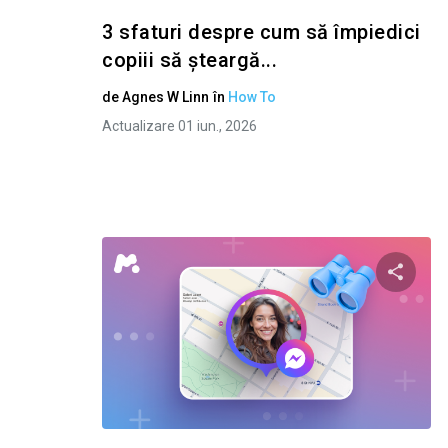
3 sfaturi despre cum să împiedici
copiii să șteargă...
de
Agnes W Linn
în
How To
Actualizare 01 iun., 2026
Condivid
Twitter