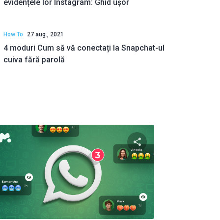
evidențele lor Instagram: Ghid ușor
How To
27 aug., 2021
4 moduri Cum să vă conectați la Snapchat-ul
cuiva fără parolă
to articolo
Condividi questo art
ok
Twitter
Facebook
Copiați linkul
Copiaț