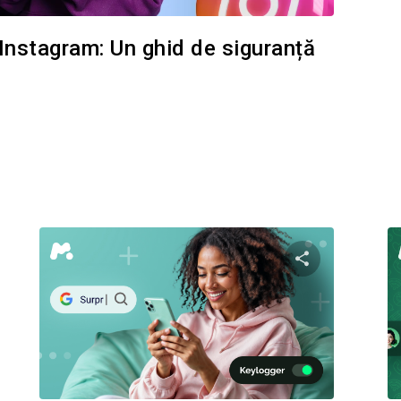
e Instagram: Un ghid de siguranță
i questo articolo
Condividi ques
Facebook
Twitter
Facebo
Copiați linkul