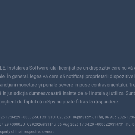
alarea Software-ului licențiat pe un dispozitiv care nu vă apar
le. În general, legea vă cere să notificați proprietarii dispozitive
sancțiuni monetare și penale severe impuse contravenientului. Treb
nță în jurisdicția dumneavoastră înainte de a-l instala și utiliza. S
 conștient de faptul că mSpy nu poate fi tras la răspundere.
 2026 17:04:29 +0000Z-5UTC3131UTC202631 06pm31pm-31Thu, 06 Aug 2026 17
04:29 +0000ZUTC8#2026#!31Thu, 06 Aug 2026 17:04:29 +0000Z2931#/31Thu, 
perty of their respective owners.