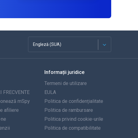
Engleză (SUA)
Franceză
Informații juridice
Español
Termeni de utilizare
Deutsch
I FRECVENTE
EULA
ionează mSpy
Politica de confidențialitate
Portugheză
 afiliere
Politica de rambursare
-ne
Italiană
Politica privind cookie-urile
nzii
Politica de compatibilitate
العربية