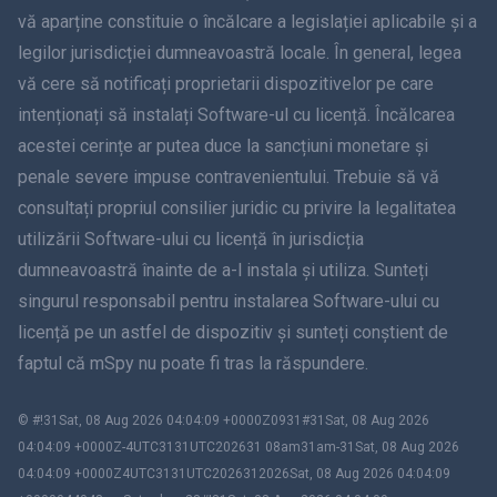
简体中文
vă aparține constituie o încălcare a legislației aplicabile și a
legilor jurisdicției dumneavoastră locale. În general, legea
Dansk
vă cere să notificați proprietarii dispozitivelor pe care
हिंदी
intenționați să instalați Software-ul cu licență. Încălcarea
acestei cerințe ar putea duce la sancțiuni monetare și
olandeză
penale severe impuse contravenientului. Trebuie să vă
consultați propriul consilier juridic cu privire la legalitatea
עברית
utilizării Software-ului cu licență în jurisdicția
dumneavoastră înainte de a-l instala și utiliza. Sunteți
Română
singurul responsabil pentru instalarea Software-ului cu
Ελληνικά
licență pe un astfel de dispozitiv și sunteți conștient de
faptul că mSpy nu poate fi tras la răspundere.
Việt Tiếng
© #!31Sat, 08 Aug 2026 04:04:09 +0000Z0931#31Sat, 08 Aug 2026
繁體中文
04:04:09 +0000Z-4UTC3131UTC202631 08am31am-31Sat, 08 Aug 2026
04:04:09 +0000Z4UTC3131UTC2026312026Sat, 08 Aug 2026 04:04:09
Slovenia