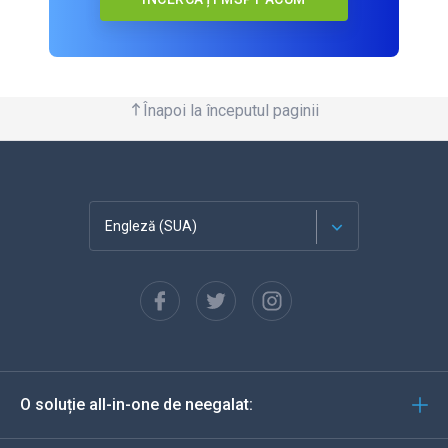
Înapoi la începutul paginii
Engleză (SUA)
Franceză
Español
Deutsch
O soluție all-in-one de neegalat:
Portugheză