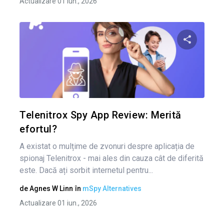
Actualizare 01 iun., 2026
Nav
în
Condividi 
art
Twitter
Telenitrox Spy App Review: Merită
efortul?
A existat o mulțime de zvonuri despre aplicația de
spionaj Telenitrox - mai ales din cauza cât de diferită
este. Dacă ați sorbit internetul pentru...
de
Agnes W Linn
în
mSpy Alternatives
Actualizare 01 iun., 2026