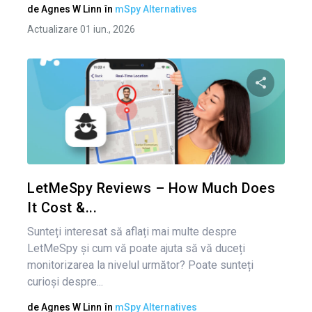
de
Agnes W Linn
în
mSpy Alternatives
Actualizare 01 iun., 2026
Condividi 
Twitter
LetMeSpy Reviews – How Much Does
It Cost &...
Sunteți interesat să aflați mai multe despre
LetMeSpy și cum vă poate ajuta să vă duceți
monitorizarea la nivelul următor? Poate sunteți
curioși despre...
de
Agnes W Linn
în
mSpy Alternatives