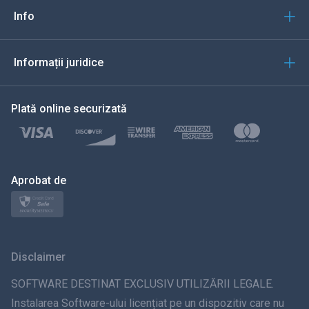
Italiană
Info
العربية
Informații juridice
한국의
Plată online securizată
Türkçe
Polski
日本
Aprobat de
Norsk
Svenska
Disclaimer
ภาษาไทย
SOFTWARE DESTINAT EXCLUSIV UTILIZĂRII LEGALE.
Instalarea Software-ului licențiat pe un dispozitiv care nu