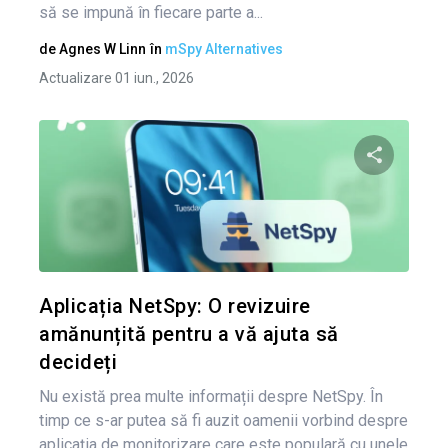
să se impună în fiecare parte a...
de
Agnes W Linn
în
mSpy Alternatives
Actualizare 01 iun., 2026
Condividi 
Twitter
Aplicația NetSpy: O revizuire
amănunțită pentru a vă ajuta să
decideți
Nu există prea multe informații despre NetSpy. În
timp ce s-ar putea să fi auzit oamenii vorbind despre
aplicația de monitorizare care este populară cu unele