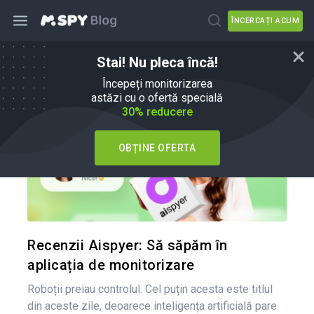
ÎNCERCAȚI ACUM
Stai! Nu pleca încă!
mSpy Alternative
Începeți monitorizarea
astăzi cu o ofertă specială
30% reducere
OBȚINE OFERTA
Condividi 
Twitter
Recenzii Aispyer: Să săpăm în
aplicația de monitorizare
Roboții preiau controlul. Cel puțin acesta este titlul
din aceste zile, deoarece inteligența artificială pare