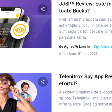
JJSPY Review: Este în
toate Bucks?
V-ați întrebat vreodată cum să
Condividi questo articolo
activitățile și locul în care se
Sunt sigur că toți cei care își f
persoana iubită...
Twitter
Facebook
Copiați linkul
de
Agnes W Linn
în
mSpy Alterna
Actualizare 01 iun., 2026
Telenitrox Spy App Re
efortul?
A existat o mulțime de zvonuri
Condividi questo articolo
spionaj Telenitrox - mai ales d
diferită este. Dacă ați sorbit in