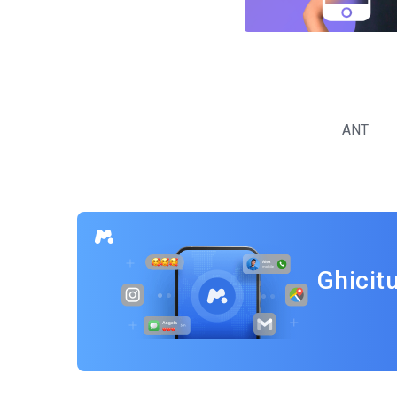
Navigare
în
ANT
articole
Ghicit