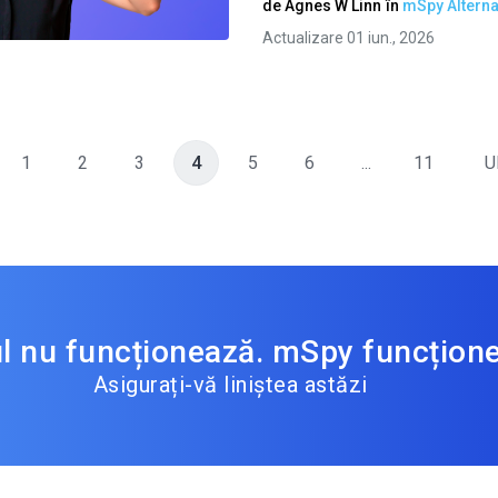
de
Agnes W Linn
în
mSpy Alterna
Twitter
Facebook
Copiați linkul
Actualizare 01 iun., 2026
1
2
3
4
5
6
...
11
U
ul nu funcționează. mSpy funcțion
Asigurați-vă liniștea astăzi