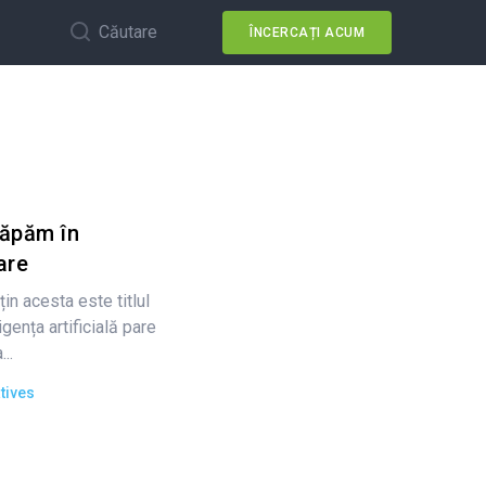
Căutare
ÎNCERCAȚI ACUM
săpăm în
are
țin acesta este titlul
gența artificială pare
..
tives