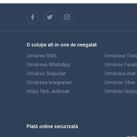
O soluție all-in-one de neegalat:
Urmărire SMS
Urmărirea Tind
Urmărirea WhatsApp
Urmărire Face
Urmărire Snapchat
Urmărirea chat
Urmărirea telegramei
Urmărire Viber
mSpy fără Jailbreak
Urmărire Skyp
Plată online securizată