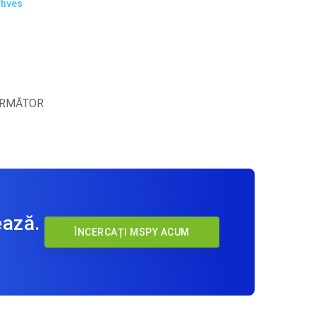
tives
RMĂTOR
ează.
ÎNCERCAȚI MSPY ACUM