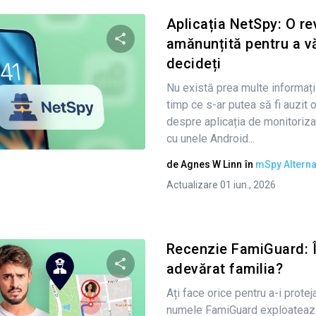
Aplicația NetSpy: O re
amănunțită pentru a v
decideți
Condividi questo articolo
Nu există prea multe informați
timp ce s-ar putea să fi auzit 
despre aplicația de monitoriza
Twitter
Facebook
Copiați linkul
cu unele Android...
de
Agnes W Linn
în
mSpy Alterna
Actualizare 01 iun., 2026
Recenzie FamiGuard: Î
adevărat familia?
Ați face orice pentru a-i proteja
Condividi questo articolo
numele FamiGuard exploatează