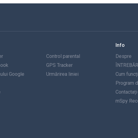
Info
er
Control parental
Despre
book
GPS Tracker
ÎNTREBĂR
-ului Google
Urmărirea liniei
Cum funcț
Program de
e
Contactați
mSpy Rece