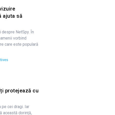
vizuire
ă ajuta să
i despre NetSpy. În
oamenii vorbind
re care este populară
tives
ți protejează cu
 pe cei dragi. Iar
 această dorință,