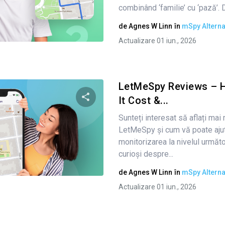
combinând ‘familie’ cu ‘pază’. D
de
Agnes W Linn
în
mSpy Alterna
Twitter
Facebook
Copiați linkul
Actualizare 01 iun., 2026
LetMeSpy Reviews – 
It Cost &...
Sunteți interesat să aflați mai
Condividi questo articolo
LetMeSpy și cum vă poate ajut
monitorizarea la nivelul următ
curioși despre...
Twitter
Facebook
Copiați linkul
de
Agnes W Linn
în
mSpy Alterna
Actualizare 01 iun., 2026