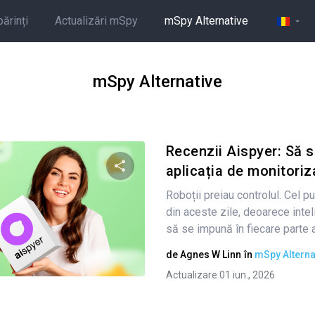
părinți
Actualizări mSpy
mSpy Alternative
mSpy Alternative
Recenzii Aispyer: Să 
aplicația de monitoriz
Roboții preiau controlul. Cel pu
Condividi questo articolo
din aceste zile, deoarece inteli
să se impună în fiecare parte a.
de
Agnes W Linn
în
mSpy Alterna
Twitter
Facebook
Copiați linkul
Actualizare 01 iun., 2026