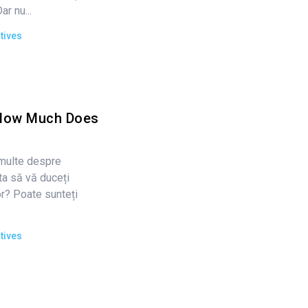
ar nu...
tives
How Much Does
 multe despre
a să vă duceți
or? Poate sunteți
tives