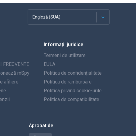
Engleză (SUA)
Franceză
Informații juridice
Español
Termeni de utilizare
Deutsch
I FRECVENTE
EULA
ionează mSpy
Politica de confidențialitate
Portugheză
 afiliere
Politica de rambursare
-ne
Italiană
Politica privind cookie-urile
nzii
Politica de compatibilitate
العربية
한국의
Aprobat de
Türkçe