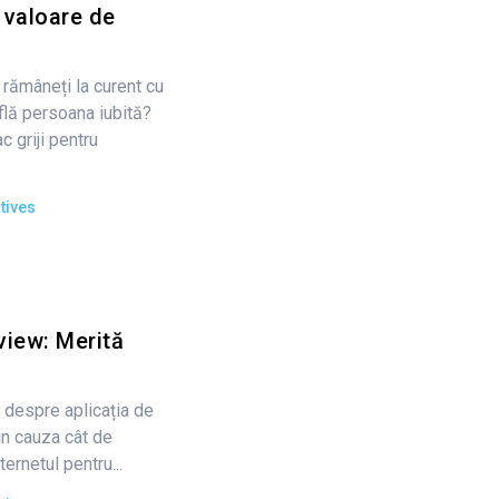
 valoare de
 rămâneți la curent cu
 află persoana iubită?
ac griji pentru
tives
view: Merită
 despre aplicația de
in cauza cât de
ternetul pentru...