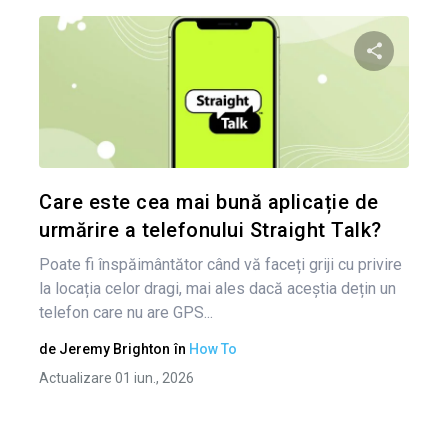
Nav
în
Condividi 
art
Twitter
Care este cea mai bună aplicație de
urmărire a telefonului Straight Talk?
Poate fi înspăimântător când vă faceți griji cu privire
la locația celor dragi, mai ales dacă aceștia dețin un
telefon care nu are GPS...
de
Jeremy Brighton
în
How To
Actualizare 01 iun., 2026