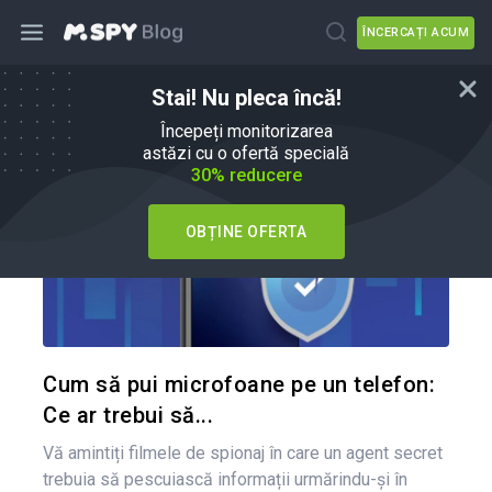
ÎNCERCAȚI ACUM
Stai! Nu pleca încă!
Cum să
Începeți monitorizarea
astăzi cu o ofertă specială
30% reducere
OBȚINE OFERTA
Condividi 
Twitter
Cum să pui microfoane pe un telefon:
Ce ar trebui să...
Vă amintiți filmele de spionaj în care un agent secret
trebuia să pescuiască informații urmărindu-și în