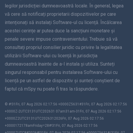
legilor jurisdicției dumneavoastră locale. În general, legea
Dansk
vă cere să notificați proprietarii dispozitivelor pe care
हिंदी
intenționați să instalați Software-ul cu licență. Încălcarea
acestei cerințe ar putea duce la sancțiuni monetare și
olandeză
penale severe impuse contravenientului. Trebuie să vă
consultați propriul consilier juridic cu privire la legalitatea
עברית
utilizării Software-ului cu licență în jurisdicția
dumneavoastră înainte de a-l instala și utiliza. Sunteți
Română
singurul responsabil pentru instalarea Software-ului cu
Ελληνικά
licență pe un astfel de dispozitiv și sunteți conștient de
faptul că mSpy nu poate fi tras la răspundere.
Việt Tiếng
© #!31Fri, 07 Aug 2026 02:17:56 +0000Z5631#31Fri, 07 Aug 2026 02:17:56
繁體中文
+0000Z-2UTC3131UTC202631 07am31am-31Fri, 07 Aug 2026 02:17:56
+0000Z2UTC3131UTC2026312026Fri, 07 Aug 2026 02:17:56
Slovenia
+0000172178amFriday=28#!31Fri, 07 Aug 2026 02:17:56
+0000ZUTC8#2026#!31Fri, 07 Aug 2026 02:17:56 +0000Z5631#/31Fri, 07