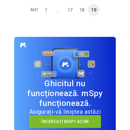
1
...
17
18
19
ANT
Ghicitul nu
funcționează. mSpy
funcționează.
Asigurați-vă liniștea astăzi
ÎNCERCAȚI MSPY ACUM