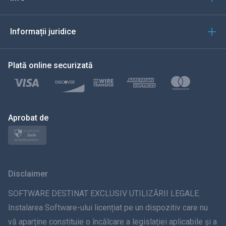
العربية
Informații juridice
한국의
Plată online securizată
Türkçe
Polski
日本
Aprobat de
Norsk
Svenska
Disclaimer
ภาษาไทย
SOFTWARE DESTINAT EXCLUSIV UTILIZĂRII LEGALE.
Instalarea Software-ului licențiat pe un dispozitiv care nu
简体中文
vă aparține constituie o încălcare a legislației aplicabile și a