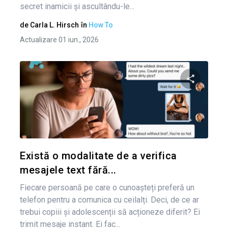
secret inamicii și ascultându-le...
de
Carla L. Hirsch
în
How To
Actualizare 01 iun., 2026
Condividi 
Twitter
Există o modalitate de a verifica
mesajele text fără...
Fiecare persoană pe care o cunoașteți preferă un
telefon pentru a comunica cu ceilalți. Deci, de ce ar
trebui copiii și adolescenții să acționeze diferit? Ei
trimit mesaje instant. Ei fac...