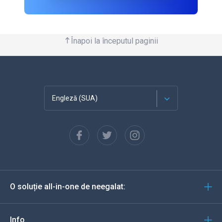
Înapoi la începutul paginii
Engleză (SUA)
Franceză
Español
Deutsch
O soluție all-in-one de neegalat:
Portugheză
Italiană
Info