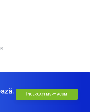
OR
ează.
ÎNCERCAȚI MSPY ACUM