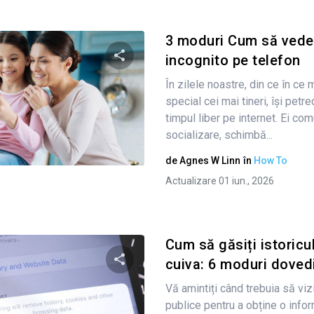
3 moduri Cum să vedeți
incognito pe telefon
În zilele noastre, din ce în ce 
Condividi questo articolo
special cei mai tineri, își petr
timpul liber pe internet. Ei co
socializare, schimbă...
Twitter
Facebook
Copiați linkul
de
Agnes W Linn
în
How To
Actualizare 01 iun., 2026
Cum să găsiți istoricul
cuiva: 6 moduri doved
Vă amintiți când trebuia să vizi
Condividi questo articolo
publice pentru a obține o info