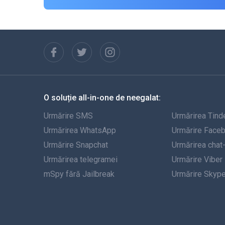
O soluție all-in-one de neegalat:
Urmărire SMS
Urmărirea Tind
Urmărirea WhatsApp
Urmărire Face
Urmărire Snapchat
Urmărirea chat
Urmărirea telegramei
Urmărire Viber
mSpy fără Jailbreak
Urmărire Skyp