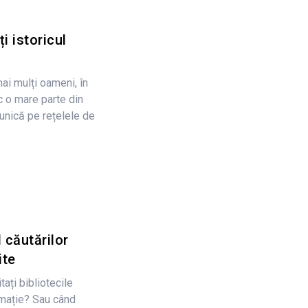
 istoricul
mai mulți oameni, în
ec o mare parte din
munică pe rețelele de
 căutărilor
ite
tați bibliotecile
rmație? Sau când