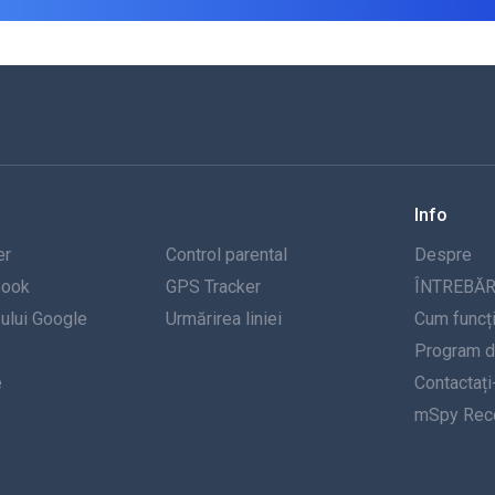
Info
er
Control parental
Despre
book
GPS Tracker
ÎNTREBĂR
-ului Google
Urmărirea liniei
Cum funcț
Program de
e
Contactați
mSpy Rece