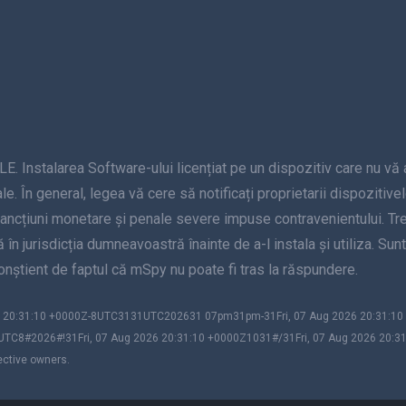
alarea Software-ului licențiat pe un dispozitiv care nu vă apar
le. În general, legea vă cere să notificați proprietarii dispozitive
sancțiuni monetare și penale severe impuse contravenientului. Treb
nță în jurisdicția dumneavoastră înainte de a-l instala și utiliza. S
 conștient de faptul că mSpy nu poate fi tras la răspundere.
026 20:31:10 +0000Z-8UTC3131UTC202631 07pm31pm-31Fri, 07 Aug 2026 20:31:
UTC8#2026#!31Fri, 07 Aug 2026 20:31:10 +0000Z1031#/31Fri, 07 Aug 2026 20:3
ective owners.