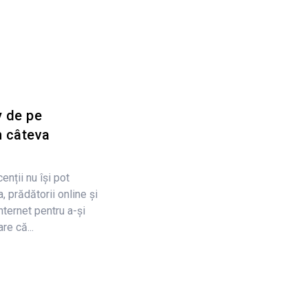
y de pe
n câteva
nții nu își pot
, prădătorii online și
nternet pentru a-și
re că...