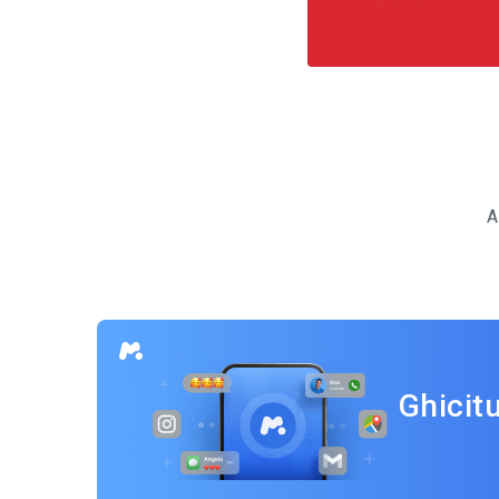
Navigare
în
A
articole
Ghicit