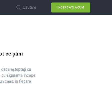
Căutare
ÎNCERCAȚI ACUM
ot ce știm
 dacă așteptați cu
, cu siguranță începe
un ceas, în fiecare