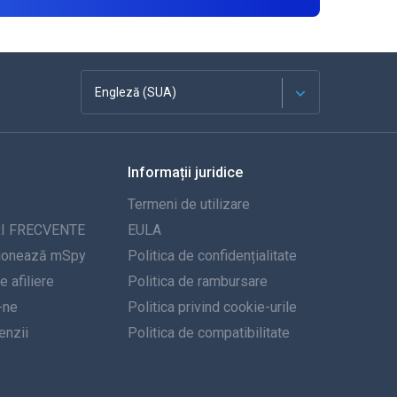
Engleză (SUA)
Franceză
Informații juridice
Español
Termeni de utilizare
Deutsch
I FRECVENTE
EULA
ionează mSpy
Politica de confidențialitate
Portugheză
 afiliere
Politica de rambursare
-ne
Italiană
Politica privind cookie-urile
nzii
Politica de compatibilitate
العربية
한국의