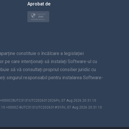
Aprobat de
Türkçe
Polski
日本
ține constituie o încălcare a legislației
Norsk
lor pe care intenționați să instalați Software-ul cu
Svenska
uie să vă consultați propriul consilier juridic cu
unteți singurul responsabil pentru instalarea Software-
ภาษาไทย
简体中文
10 +0000Z8UTC3131UTC2026312026Fri, 07 Aug 2026 20:31:10
1:10 +0000Z-8UTC3131UTC202631#!31Fri, 07 Aug 2026 20:31:10
Dansk
हिंदी