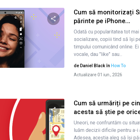
Cum să monitorizați 
părinte pe iPhone...
Odată cu popularitatea tot mai 
Condividi questo articolo
socializare, copiii tind să își 
timpului comunicând online. Ei 
vocale, dau "like" sau...
Twitter
Facebook
Copiați linkul
de
Daniel Black
în
How To
Actualizare 01 iun., 2026
Cum să urmăriți pe ci
acesta să știe pe orice
Uneori, ne confruntăm cu situaț
Condividi questo articolo
luăm decizii dificile pentru a-i 
Adesea, aceștia aleg să își p