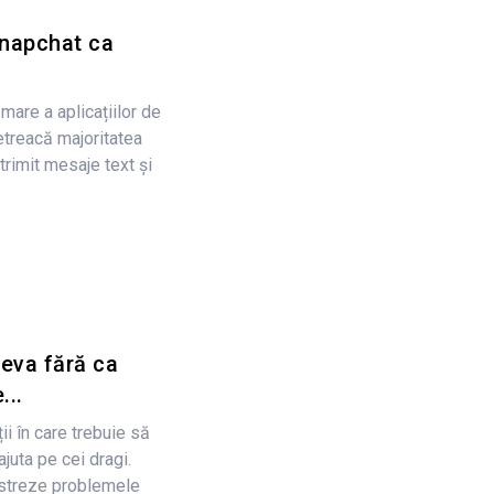
Snapchat ca
mare a aplicațiilor de
petreacă majoritatea
trimit mesaje text și
neva fără ca
...
ii în care trebuie să
ajuta pe cei dragi.
ăstreze problemele