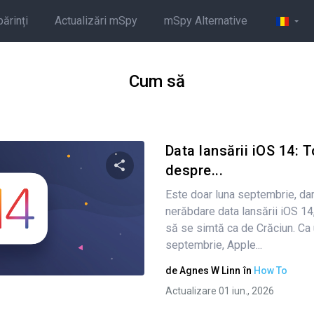
părinți
Actualizări mSpy
mSpy Alternative
Cum să
Data lansării iOS 14: T
despre...
Este doar luna septembrie, dar
Condividi questo articolo
nerăbdare data lansării iOS 14
să se simtă ca de Crăciun. Ca 
septembrie, Apple...
Twitter
Facebook
Copiați linkul
de
Agnes W Linn
în
How To
Actualizare 01 iun., 2026