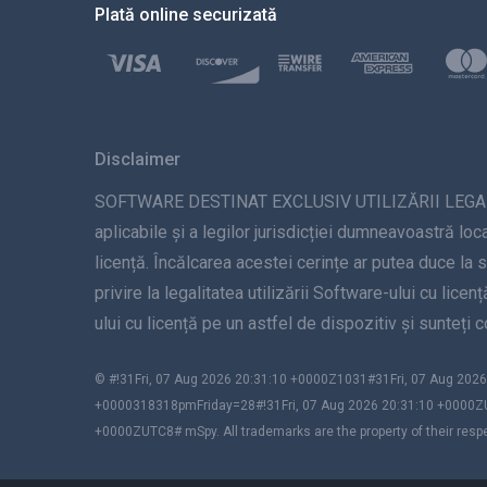
Plată online securizată
Disclaimer
SOFTWARE DESTINAT EXCLUSIV UTILIZĂRII LEGALE. Inst
aplicabile și a legilor jurisdicției dumneavoastră loca
licență. Încălcarea acestei cerințe ar putea duce la 
privire la legalitatea utilizării Software-ului cu lice
ului cu licență pe un astfel de dispozitiv și sunteți
© #!31Fri, 07 Aug 2026 20:31:10 +0000Z1031#31Fri, 07 Aug 2
+0000318318pmFriday=28#!31Fri, 07 Aug 2026 20:31:10 +0000Z
+0000ZUTC8# mSpy. All trademarks are the property of their resp