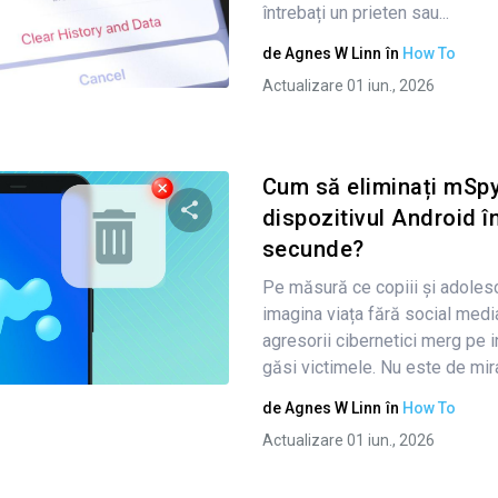
întrebați un prieten sau...
de
Agnes W Linn
în
How To
Twitter
Facebook
Copiați linkul
Actualizare 01 iun., 2026
Cum să eliminați mSp
dispozitivul Android î
secunde?
Condividi questo articolo
Pe măsură ce copiii și adolesce
imagina viața fără social media
agresorii cibernetici merg pe i
Twitter
Facebook
Copiați linkul
găsi victimele. Nu este de mira
de
Agnes W Linn
în
How To
Actualizare 01 iun., 2026