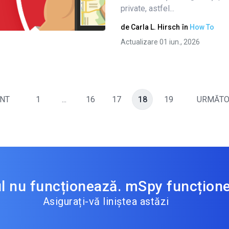
private, astfel...
Twitter
Facebook
Copiați linkul
de
Carla L. Hirsch
în
How To
Actualizare 01 iun., 2026
NT
1
...
16
17
18
19
URMĂT
ul nu funcționează. mSpy funcțion
Asigurați-vă liniștea astăzi