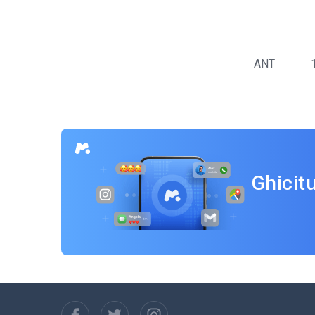
Navigare
în
ANT
articole
Ghicit