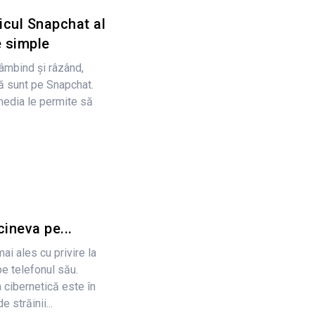
ricul Snapchat al
 simple
âmbind și râzând,
ă sunt pe Snapchat.
media le permite să
cineva pe...
mai ales cu privire la
e telefonul său.
 cibernetică este în
 străinii...