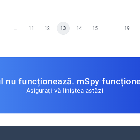
1
...
11
12
13
14
15
...
19
ul nu funcționează. mSpy funcțion
Asigurați-vă liniștea astăzi