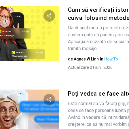
Cum să verificați isto
cuiva folosind metode
Dacă sunt mereu pe telefon, z
Condividi questo articolo
suntem gata să punem pariu c
Aplicația amuzantă de social 
trimită mesaje...
Twitter
Facebook
Copiați linkul
de
Agnes W Linn
în
How To
Actualizare 01 iun., 2026
Poți vedea ce face alt
Este normal să vă faceți griji, 
ceea ce face persoana iubită p
Condividi questo articolo
Având în vedere că intimidarea
creștere, ca să nu mai vorbim de