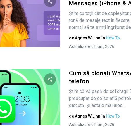
Messages (iPhone & A
Știm cu toții cât de copleșitor 
Condividi questo articolo
tonă de mesaje text în fiecare
normal să te simți îngrijorat de.
de
Agnes W Linn
în
How To
Twitter
Facebook
Copiați linkul
Actualizare 01 iun., 2026
Cum să clonați WhatsA
telefon
Știm că vă pasă de cei dragi. 
Condividi questo articolo
preocupat de ce se află pe tele
discută. Și asta e mai ales...
de
Agnes W Linn
în
How To
Twitter
Facebook
Copiați linkul
Actualizare 01 iun., 2026