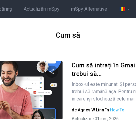
părinți
Actualizări mSpy
mSpy Alternative
Cum să
Cum să intrați în Gmail
trebui să...
Inbox-ul este minunat. Și person
Condividi questo articolo
trebui să rămână așa. Pentru mu
în care își stochează cele mai 
de
Agnes W Linn
în
How To
Twitter
Facebook
Copiați linkul
Actualizare 01 iun., 2026