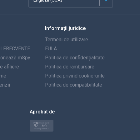
Engleză (SUA)
Franceză
Informații juridice
Español
Termeni de utilizare
Deutsch
I FRECVENTE
EULA
ionează mSpy
Politica de confidențialitate
Portugheză
 afiliere
Politica de rambursare
-ne
Italiană
Politica privind cookie-urile
nzii
Politica de compatibilitate
العربية
한국의
Aprobat de
Türkçe
Polski