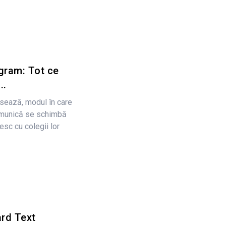
agram: Tot ce
..
sează, modul în care
comunică se schimbă
esc cu colegii lor
rd Text