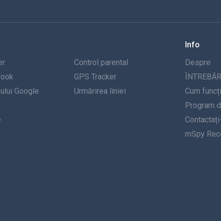
Info
er
Control parental
Despre
book
GPS Tracker
ÎNTREBĂR
-ului Google
Urmărirea liniei
Cum funcț
Program de
e
Contactați
mSpy Rece