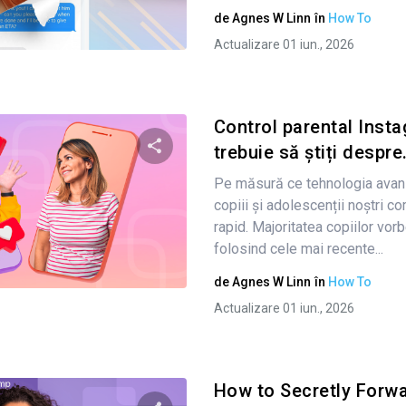
de
Agnes W Linn
în
How To
Twitter
Facebook
Copiați linkul
Actualizare 01 iun., 2026
Control parental Inst
trebuie să știți despre.
Pe măsură ce tehnologia avan
Condividi questo articolo
copiii și adolescenții noștri 
rapid. Majoritatea copiilor vorb
folosind cele mai recente...
Twitter
Facebook
Copiați linkul
de
Agnes W Linn
în
How To
Actualizare 01 iun., 2026
How to Secretly Forwa