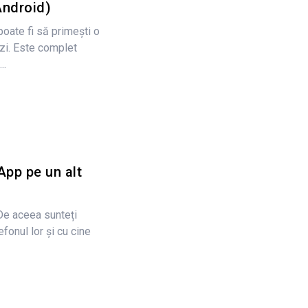
ndroid)
poate fi să primești o
 zi. Este complet
..
pp pe un alt
De aceea sunteți
fonul lor și cu cine