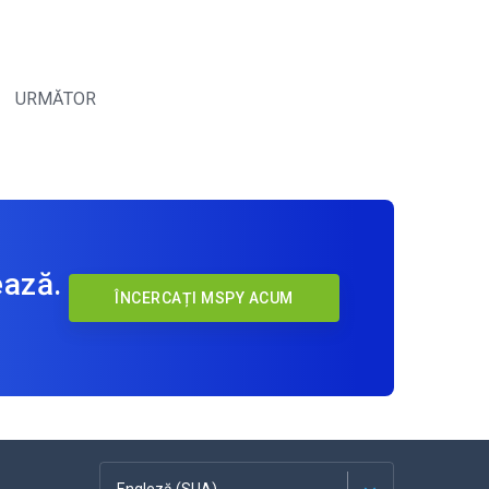
URMĂTOR
ează.
ÎNCERCAȚI MSPY ACUM