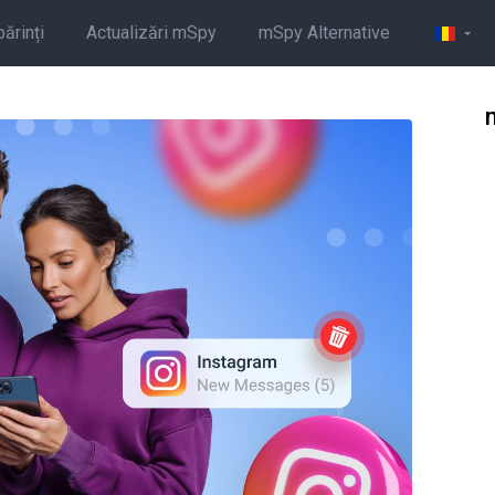
părinți
Actualizări mSpy
mSpy Alternative