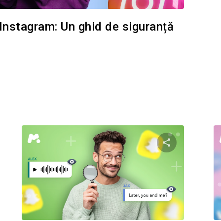
e Instagram: Un ghid de siguranță
i questo articolo
Condividi ques
Facebook
Twitter
Facebo
Copiați linkul