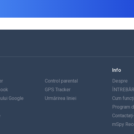
Info
er
Control parental
Despre
book
GPS Tracker
ÎNTREBĂR
-ului Google
Urmărirea liniei
Cum funcț
Program de
e
Contactați
mSpy Rece