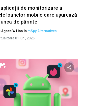
 aplicații de monitorizare a
elefoanelor mobile care ușurează
unca de părinte
e
Agnes W Linn
în
mSpy Alternatives
tualizare 01 iun., 2026
to articolo
Condividi questo art
ok
Twitter
Facebook
Copiați linkul
Copiaț