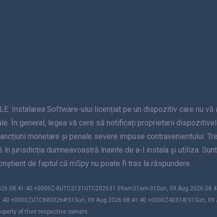
alarea Software-ului licențiat pe un dispozitiv care nu vă apar
le. În general, legea vă cere să notificați proprietarii dispozitive
sancțiuni monetare și penale severe impuse contravenientului. Treb
nță în jurisdicția dumneavoastră înainte de a-l instala și utiliza. S
 conștient de faptul că mSpy nu poate fi tras la răspundere.
 2026 08:41:40 +0000Z-8UTC3131UTC202631 09am31am-31Sun, 09 Aug 2026 08
1:40 +0000ZUTC8#2026#!31Sun, 09 Aug 2026 08:41:40 +0000Z4031#/31Sun, 09
perty of their respective owners.