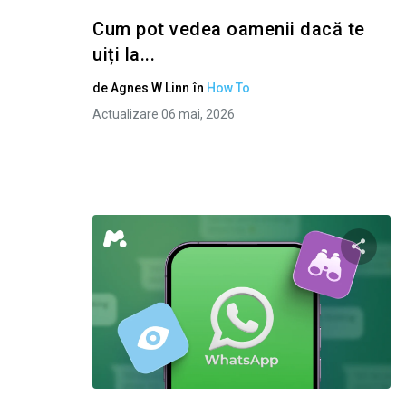
Cum pot vedea oamenii dacă te
uiți la...
de
Agnes W Linn
în
How To
Actualizare 06 mai, 2026
Condivid
Twitter