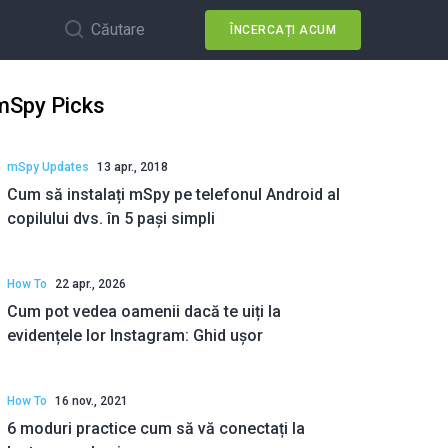
Căutare
ÎNCERCAȚI ACUM
mSpy Picks
mSpy Updates
13 apr., 2018
Cum să instalați mSpy pe telefonul Android al
copilului dvs. în 5 pași simpli
How To
22 apr., 2026
Cum pot vedea oamenii dacă te uiți la
evidențele lor Instagram: Ghid ușor
How To
16 nov., 2021
6 moduri practice cum să vă conectați la