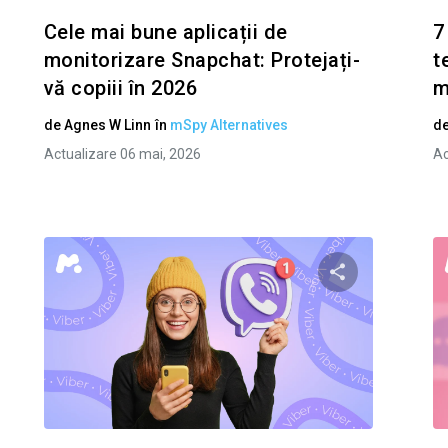
Cele mai bune aplicații de
7
monitorizare Snapchat: Protejați-
t
vă copiii în 2026
m
de
Agnes W Linn
în
mSpy Alternatives
d
Actualizare 06 mai, 2026
Ac
i questo articolo
Condividi ques
Facebook
Twitter
Facebo
Copiați linkul