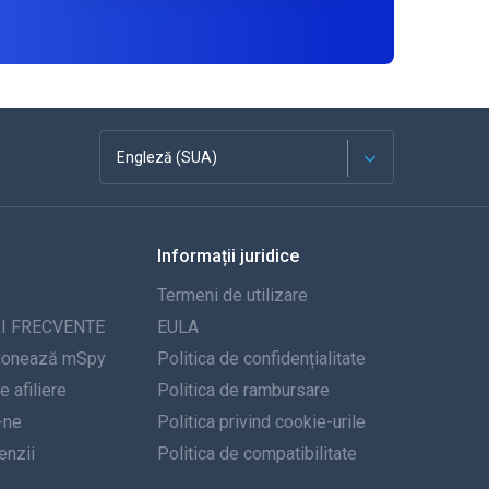
Engleză (SUA)
Franceză
Informații juridice
Español
Termeni de utilizare
Deutsch
I FRECVENTE
EULA
ionează mSpy
Politica de confidențialitate
Portugheză
 afiliere
Politica de rambursare
-ne
Italiană
Politica privind cookie-urile
nzii
Politica de compatibilitate
العربية