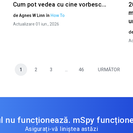
Cum pot vedea cu cine vorbesc...
2
m
de
Agnes W Linn
în
How To
u
Actualizare 01 iun., 2026
d
Ac
1
2
3
...
46
URMĂTOR
ul nu funcționează. mSpy funcțion
Asigurați-vă liniștea astăzi