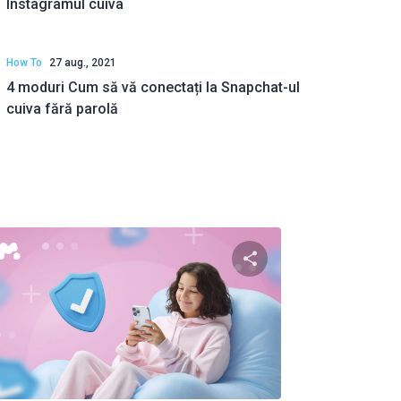
Instagramul cuiva
How To
27 aug., 2021
4 moduri Cum să vă conectați la Snapchat-ul
cuiva fără parolă
to articolo
Condividi questo art
ok
Twitter
Facebook
Copiați linkul
Copiaț