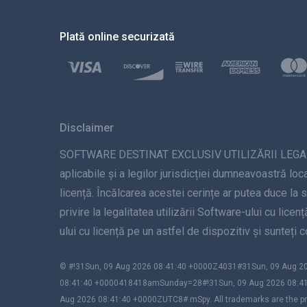
Plată online securizată
Disclaimer
SOFTWARE DESTINAT EXCLUSIV UTILIZĂRII LEGALE. Inst
aplicabile și a legilor jurisdicției dumneavoastră loca
licență. Încălcarea acestei cerințe ar putea duce la 
privire la legalitatea utilizării Software-ului cu lice
ului cu licență pe un astfel de dispozitiv și sunteți
© #!31Sun, 09 Aug 2026 08:41:40 +0000Z4031#31Sun, 09 Aug
08:41:40 +0000418418amSunday=28#!31Sun, 09 Aug 2026 08:4
Aug 2026 08:41:40 +0000ZUTC8# mSpy. All trademarks are the pro