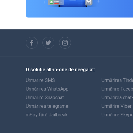
O soluție all-in-one de neegalat:
Urmărire SMS
Urmărirea Tind
Urmărirea WhatsApp
Urmărire Face
Urmărire Snapchat
Urmărirea chat
Urmărirea telegramei
Urmărire Viber
mSpy fără Jailbreak
Urmărire Skyp