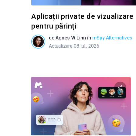
Aplicații private de vizualizar
pentru părinți
de
Agnes W Linn
în
mSpy Alternatives
Actualizare 08 iul., 2026
Condivid
Twitter