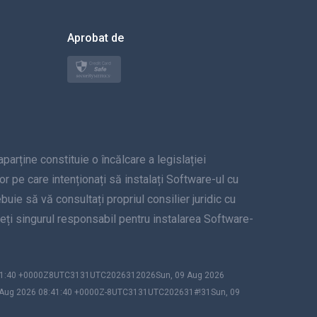
한국의
Aprobat de
Türkçe
Polski
日本
ține constituie o încălcare a legislației
Norsk
lor pe care intenționați să instalați Software-ul cu
Svenska
uie să vă consultați propriul consilier juridic cu
unteți singurul responsabil pentru instalarea Software-
ภาษาไทย
简体中文
:41:40 +0000Z8UTC3131UTC2026312026Sun, 09 Aug 2026
 Aug 2026 08:41:40 +0000Z-8UTC3131UTC202631#!31Sun, 09
Dansk