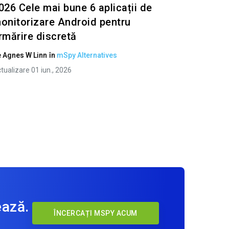
026 Cele mai bune 6 aplicații de
onitorizare Android pentru
rmărire discretă
e
Agnes W Linn
în
mSpy Alternatives
tualizare 01 iun., 2026
ează.
ÎNCERCAȚI MSPY ACUM