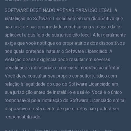
ภาษาไทย
SOFTWARE DESTINADO APENAS PARA USO LEGAL. A
instalação do Software Licenciado em um dispositivo que
简体中文
não seja de sua propriedade constitui uma violação da lei
aplicável e das leis de sua jurisdição local. A lei geralmente
Dansk
exige que você notifique os proprietários dos dispositivos
हिंदी
nos quais pretende instalar o Software Licenciado. A
violação dessa exigência pode resultar em severas
Holandês
penalidades monetárias e criminais impostas ao infrator.
Você deve consultar seu próprio consultor jurídico com
עברית
relação à legalidade do uso do Software Licenciado em
sua jurisdição antes de instalá-lo e usá-lo. Você é o único
Romãă
responsável pela instalação do Software Licenciado em tal
Ελληνικά
dispositivo e está ciente de que o mSpy não poderá ser
responsabilizado.
Como posso ajudar?