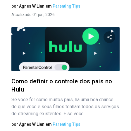
por
Agnes W Linn
em
Parenting Tips
Atualizado 01 jun, 2026
Na
por
Compartil
pos
Twitter
Como definir o controle dos pais no
Hulu
Se você for como muitos pais, há uma boa chance
de que você e seus filhos tenham todos os serviços
de streaming existentes. E se você...
por
Agnes W Linn
em
Parenting Tips