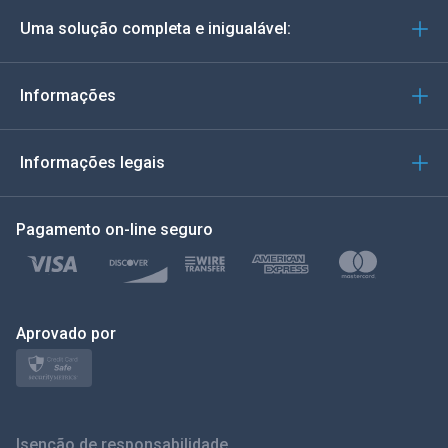
Uma solução completa e inigualável:
Português
Italiano
Informações
العربية
Informações legais
한국의
Pagamento on-line seguro
Türkçe
Polonês
日本
Aprovado por
Nórdico
Svenska
Isenção de responsabilidade