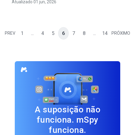
Atualizado 01 jun, 2026
1
...
4
5
6
7
8
...
14
PREV
PRÓXIMO
A suposição não
funciona. mSpy
funciona.