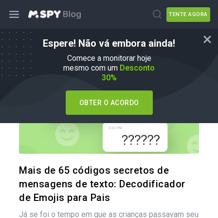
TENTE AGORA
Espere! Não vá embora ainda!
Dicas para os pais
Comece a monitorar hoje
mesmo com um
Desconto
30%
OBTER O ACORDO
Compartil
Twitter
Mais de 65 códigos secretos de
mensagens de texto: Decodificador
de Emojis para Pais
Já se foi o tempo em que as crianças passavam seu