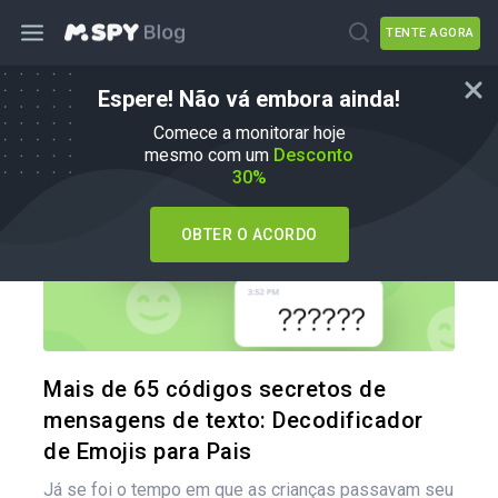
TENTE AGORA
Espere! Não vá embora ainda!
Dicas para os pais
Comece a monitorar hoje
mesmo com um
Desconto
30%
OBTER O ACORDO
Compartil
Twitter
Mais de 65 códigos secretos de
mensagens de texto: Decodificador
de Emojis para Pais
Já se foi o tempo em que as crianças passavam seu