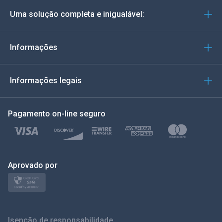
Uma solução completa e inigualável:
Português
Italiano
Informações
العربية
Informações legais
한국의
Pagamento on-line seguro
Türkçe
Polonês
日本
Aprovado por
Nórdico
Svenska
Isenção de responsabilidade