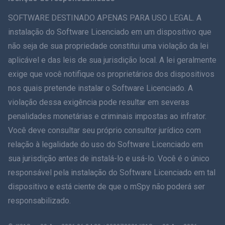
ภาษาไทย
SOFTWARE DESTINADO APENAS PARA USO LEGAL. A
instalação do Software Licenciado em um dispositivo que
简体中文
não seja de sua propriedade constitui uma violação da lei
aplicável e das leis de sua jurisdição local. A lei geralmente
Dansk
exige que você notifique os proprietários dos dispositivos
हिंदी
nos quais pretende instalar o Software Licenciado. A
violação dessa exigência pode resultar em severas
Holandês
penalidades monetárias e criminais impostas ao infrator.
Você deve consultar seu próprio consultor jurídico com
עברית
relação à legalidade do uso do Software Licenciado em
sua jurisdição antes de instalá-lo e usá-lo. Você é o único
Romãă
responsável pela instalação do Software Licenciado em tal
Ελληνικά
dispositivo e está ciente de que o mSpy não poderá ser
responsabilizado.
Como posso ajudar?