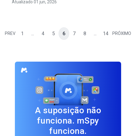
Atualizado 01 jun, 2026
1
...
4
5
6
7
8
...
14
PREV
PRÓXIMO
A suposição não
funciona. mSpy
funciona.