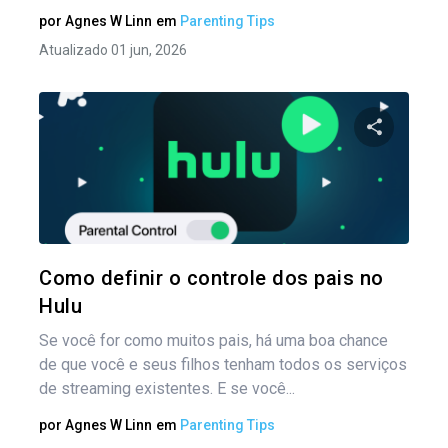
por
Agnes W Linn
em
Parenting Tips
Atualizado 01 jun, 2026
Na
por
Compartil
pos
Twitter
Como definir o controle dos pais no
Hulu
Se você for como muitos pais, há uma boa chance
de que você e seus filhos tenham todos os serviços
de streaming existentes. E se você...
por
Agnes W Linn
em
Parenting Tips