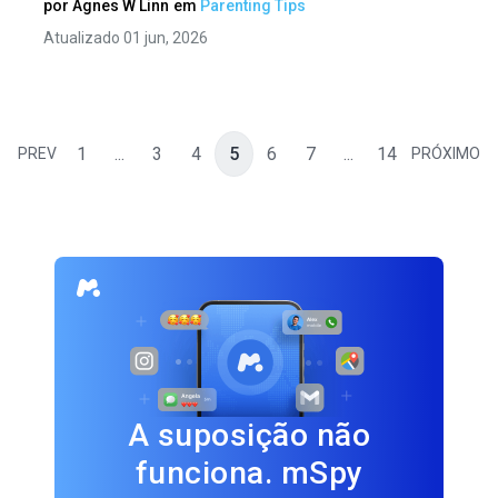
por
Agnes W Linn
em
Parenting Tips
Atualizado 01 jun, 2026
1
...
3
4
5
6
7
...
14
PREV
PRÓXIMO
A suposição não
funciona. mSpy