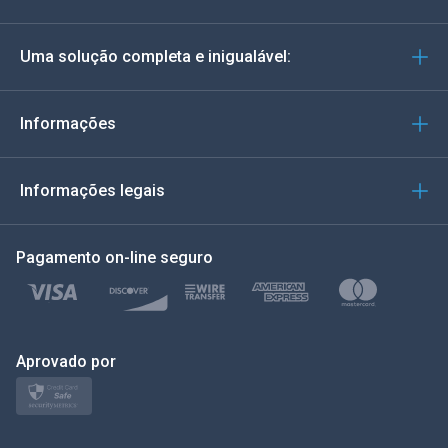
Alemão
Uma solução completa e inigualável:
Português
Italiano
Informações
العربية
Informações legais
한국의
Pagamento on-line seguro
Türkçe
Polonês
日本
Aprovado por
Nórdico