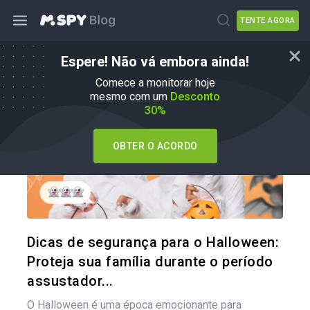
TENTE AGORA
Espere! Não vá embora ainda!
Dicas para os pais
Comece a monitorar hoje
mesmo com um
Desconto
30%
OBTER O ACORDO
Compartil
Twitter
Dicas de segurança para o Halloween:
Proteja sua família durante o período
assustador...
O Halloween é uma época emocionante para