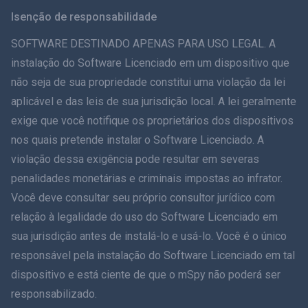
Svenska
Isenção de responsabilidade
ภาษาไทย
SOFTWARE DESTINADO APENAS PARA USO LEGAL. A
instalação do Software Licenciado em um dispositivo que
简体中文
não seja de sua propriedade constitui uma violação da lei
aplicável e das leis de sua jurisdição local. A lei geralmente
Dansk
exige que você notifique os proprietários dos dispositivos
हिंदी
nos quais pretende instalar o Software Licenciado. A
violação dessa exigência pode resultar em severas
Holandês
penalidades monetárias e criminais impostas ao infrator.
Você deve consultar seu próprio consultor jurídico com
עברית
relação à legalidade do uso do Software Licenciado em
sua jurisdição antes de instalá-lo e usá-lo. Você é o único
Romãă
responsável pela instalação do Software Licenciado em tal
Ελληνικά
dispositivo e está ciente de que o mSpy não poderá ser
responsabilizado.
Como posso ajudar?