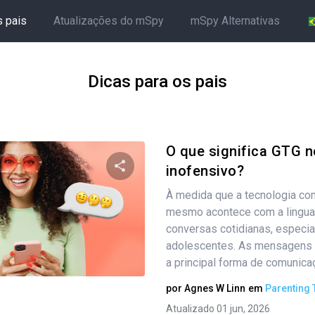
s pais
Atualizações do mSpy
mSpy Alternativas
Dicas para os pais
O que significa GTG n
inofensivo?
À medida que a tecnologia con
Compartilhe este artigo
mesmo acontece com a lingu
conversas cotidianas, especia
adolescentes. As mensagens 
Twitter
a principal forma de comunicaç
Facebook
Copiar link
por
Agnes W Linn
em
Parenting 
Atualizado 01 jun, 2026