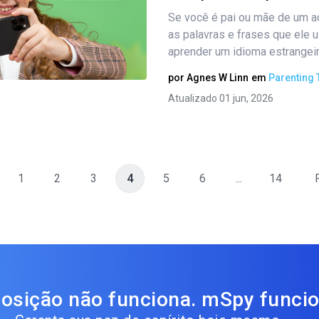
Compartilhe este artigo
Se você é pai ou mãe de um a
as palavras e frases que ele
aprender um idioma estrangeiro
Twitter
Facebook
Copiar link
por
Agnes W Linn
em
Parenting 
Atualizado 01 jun, 2026
1
2
3
4
5
6
...
14
osição não funciona. mSpy funcio