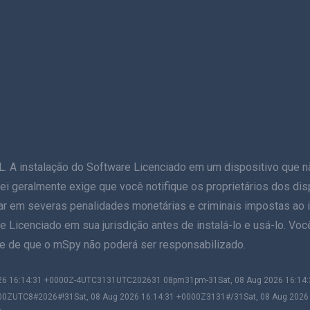
stalação do Software Licenciado em um dispositivo que não s
 A lei geralmente exige que você notifique os proprietários dos d
ar em severas penalidades monetárias e criminais impostas ao in
e Licenciado em sua jurisdição antes de instalá-lo e usá-lo. Voc
nte de que o mSpy não poderá ser responsabilizado.
2026 16:14:31 +0000Z-4UTC3131UTC202631 08pm31pm-31Sat, 08 Aug 2026 16:1
00ZUTC8#2026#!31Sat, 08 Aug 2026 16:14:31 +0000Z3131#/31Sat, 08 Aug 202