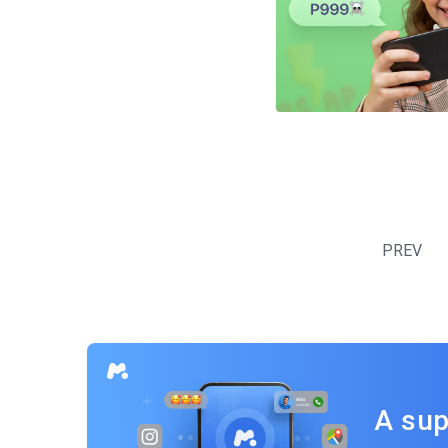
Navegação
por
PREV
posts
A sup