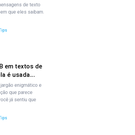
mensagens de texto
sem que eles saibam.
Tips
WB em textos de
a é usada...
jargão enigmático e
ução que parece
ocê já sentiu que
Tips