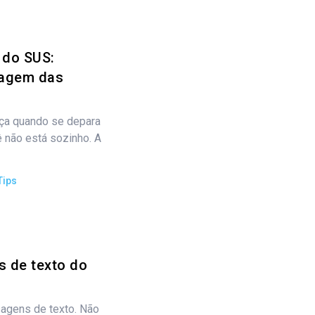
s do SUS:
uagem das
ça quando se depara
 não está sozinho. A
Tips
s de texto do
agens de texto. Não