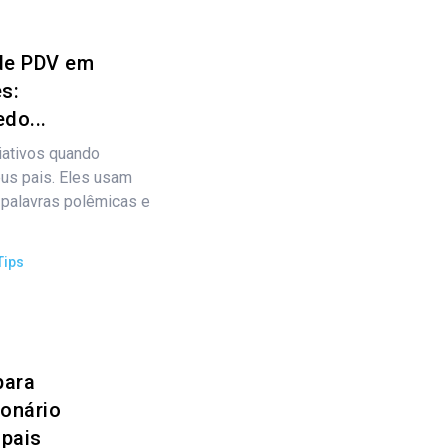
 de PDV em
s:
do...
iativos quando
us pais. Eles usam
r palavras polêmicas e
Tips
para
ionário
 pais