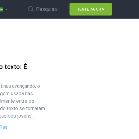
Pesquisa
TENTE AGORA
o texto: É
tinua avançando, o
agem usada nas
lmente entre os
de texto se tornaram
ão dos jovens,...
Tips