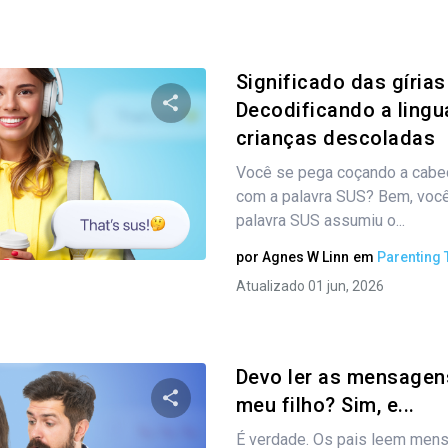
Significado das gíria
Decodificando a ling
crianças descoladas
Compartilhe este artigo
Você se pega coçando a cabe
com a palavra SUS? Bem, você
palavra SUS assumiu o...
Twitter
Facebook
Copiar link
por
Agnes W Linn
em
Parenting 
Atualizado 01 jun, 2026
Devo ler as mensagen
meu filho? Sim, e...
É verdade. Os pais leem mens