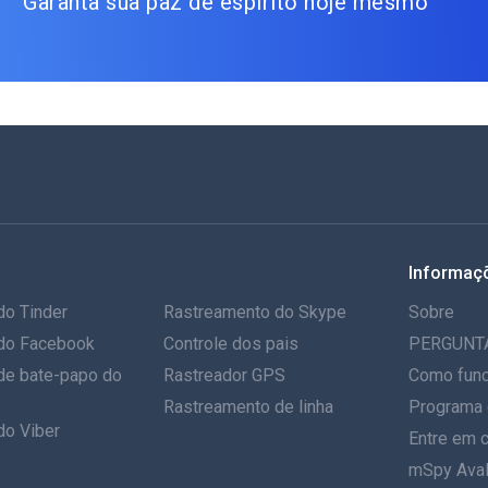
Garanta sua paz de espírito hoje mesmo
Informaç
do Tinder
Rastreamento do Skype
Sobre
do Facebook
Controle dos pais
PERGUNT
de bate-papo do
Rastreador GPS
Como func
Rastreamento de linha
Programa 
do Viber
Entre em 
mSpy Aval