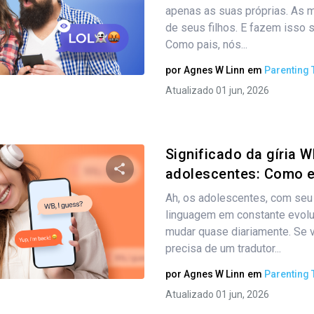
Compartilhe este artigo
apenas as suas próprias. As 
de seus filhos. E fazem isso 
Como pais, nós...
Twitter
Facebook
Copiar link
por
Agnes W Linn
em
Parenting 
Atualizado 01 jun, 2026
Significado da gíria 
adolescentes: Como el
Ah, os adolescentes, com seu 
Compartilhe este artigo
linguagem em constante evol
mudar quase diariamente. Se v
precisa de um tradutor...
Twitter
Facebook
Copiar link
por
Agnes W Linn
em
Parenting 
Atualizado 01 jun, 2026