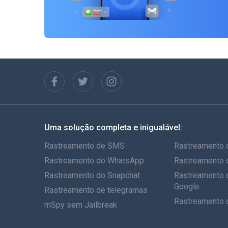
Uma solução completa e inigualável:
Rastreamento de SMS
Rastreamento 
Rastreamento do WhatsApp
Rastreamento 
Rastreamento do Snapchat
Rastreamento 
Google
Rastreamento de telegramas
Rastreamento 
mSpy sem Jailbreak