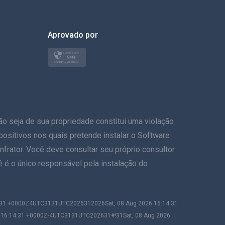
العربية
한국의
Aprovado por
Türkçe
Polonês
日本
eja de sua propriedade constitui uma violação
Nórdico
ispositivos nos quais pretende instalar o Software
Svenska
frator. Você deve consultar seu próprio consultor
ê é o único responsável pela instalação do
ภาษาไทย
简体中文
4:31 +0000Z4UTC3131UTC2026312026Sat, 08 Aug 2026 16:14:31
6 16:14:31 +0000Z-4UTC3131UTC202631#!31Sat, 08 Aug 2026
Dansk