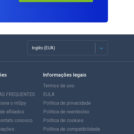
Inglês (EUA)
Francês
ões
Informações legais
Espanhol
Termos de uso
Alemão
AS FREQUENTES
EULA
iona o mSpy
Política de privacidade
Português
de afiliados
Política de reembolso
contato conosco
Italiano
Política de cookies
iações
Política de compatibilidade