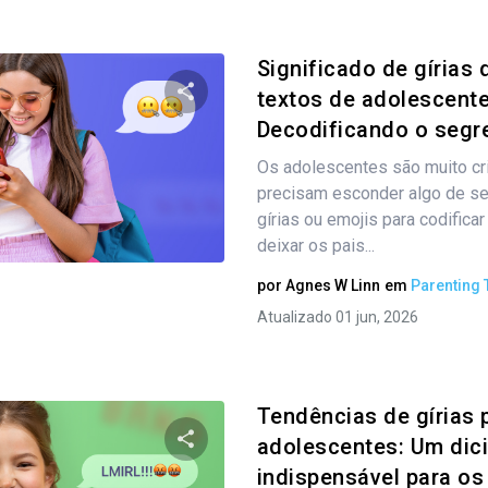
Significado de gírias
textos de adolescente
Decodificando o segre
Compartilhe este artigo
Os adolescentes são muito cr
precisam esconder algo de se
gírias ou emojis para codifica
Twitter
Facebook
Copiar link
deixar os pais...
por
Agnes W Linn
em
Parenting 
Atualizado 01 jun, 2026
Tendências de gírias 
adolescentes: Um dic
indispensável para os