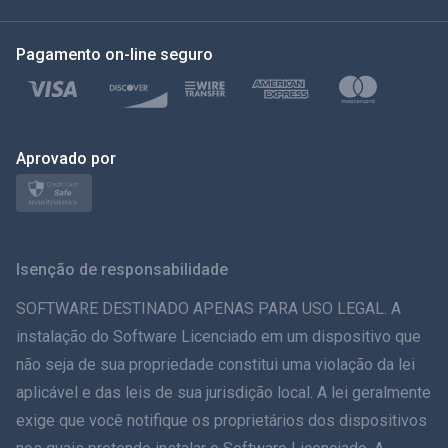
한국의
Pagamento on-line seguro
Türkçe
Polonês
日本
Aprovado por
Nórdico
Svenska
Isenção de responsabilidade
ภาษาไทย
SOFTWARE DESTINADO APENAS PARA USO LEGAL. A
instalação do Software Licenciado em um dispositivo que
简体中文
não seja de sua propriedade constitui uma violação da lei
aplicável e das leis de sua jurisdição local. A lei geralmente
Dansk
exige que você notifique os proprietários dos dispositivos
हिंदी