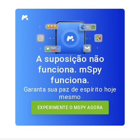
A suposição não
funciona. mSpy
funciona.
Garanta sua paz de espírito hoje
mesmo
EXPERIMENTE O MSPY AGORA