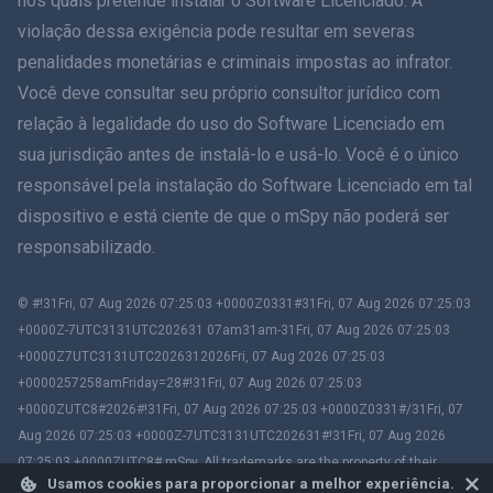
nos quais pretende instalar o Software Licenciado. A
violação dessa exigência pode resultar em severas
Holandês
penalidades monetárias e criminais impostas ao infrator.
Você deve consultar seu próprio consultor jurídico com
עברית
relação à legalidade do uso do Software Licenciado em
sua jurisdição antes de instalá-lo e usá-lo. Você é o único
Romãă
responsável pela instalação do Software Licenciado em tal
Ελληνικά
dispositivo e está ciente de que o mSpy não poderá ser
responsabilizado.
Como posso ajudar?
© #!31Fri, 07 Aug 2026 07:25:03 +0000Z0331#31Fri, 07 Aug 2026 07:25:03
繁體中文
+0000Z-7UTC3131UTC202631 07am31am-31Fri, 07 Aug 2026 07:25:03
+0000Z7UTC3131UTC2026312026Fri, 07 Aug 2026 07:25:03
Eslovênia
+0000257258amFriday=28#!31Fri, 07 Aug 2026 07:25:03
+0000ZUTC8#2026#!31Fri, 07 Aug 2026 07:25:03 +0000Z0331#/31Fri, 07
Bahasa Melayu
Aug 2026 07:25:03 +0000Z-7UTC3131UTC202631#!31Fri, 07 Aug 2026
07:25:03 +0000ZUTC8# mSpy. All trademarks are the property of their
Página inicial
Usamos cookies para proporcionar a melhor experiência.
respective owners.