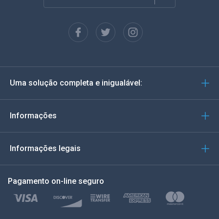
Francês
Espanhol
Alemão
Uma solução completa e inigualável:
Português
Italiano
Informações
العربية
Informações legais
한국의
Pagamento on-line seguro
Türkçe
Polonês