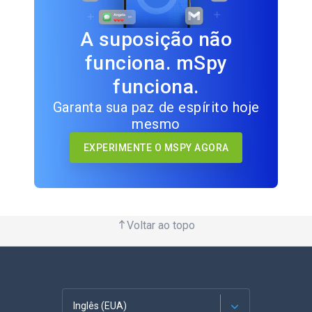
A suposição não
funciona. mSpy
funciona.
Garanta sua paz de espírito hoje
mesmo
EXPERIMENTE O MSPY AGORA
Voltar ao topo
Inglês (EUA)