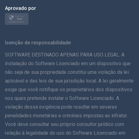
日本
Aprovado por
Nórdico
Svenska
Isenção de responsabilidade
ภาษาไทย
SOFTWARE DESTINADO APENAS PARA USO LEGAL. A
instalação do Software Licenciado em um dispositivo que
简体中文
não seja de sua propriedade constitui uma violação da lei
aplicável e das leis de sua jurisdição local. A lei geralmente
Dansk
exige que você notifique os proprietários dos dispositivos
हिंदी
nos quais pretende instalar o Software Licenciado. A
violação dessa exigência pode resultar em severas
Holandês
penalidades monetárias e criminais impostas ao infrator.
Você deve consultar seu próprio consultor jurídico com
עברית
relação à legalidade do uso do Software Licenciado em