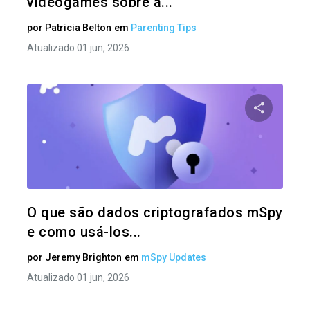
videogames sobre a...
por
Patricia Belton
em
Parenting Tips
Atualizado 01 jun, 2026
Compartil
Twitter
O que são dados criptografados mSpy
e como usá-los...
por
Jeremy Brighton
em
mSpy Updates
Atualizado 01 jun, 2026