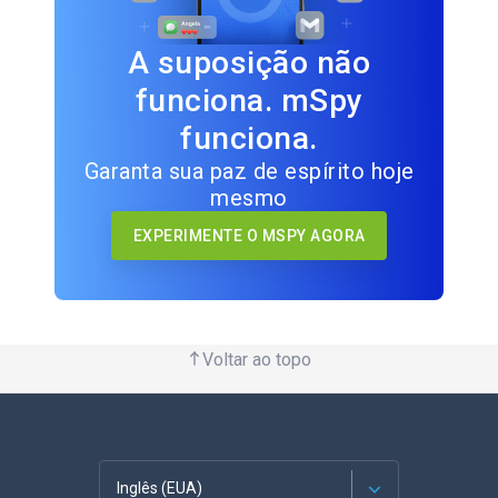
A suposição não
funciona. mSpy
funciona.
Garanta sua paz de espírito hoje
mesmo
EXPERIMENTE O MSPY AGORA
Voltar ao topo
Inglês (EUA)