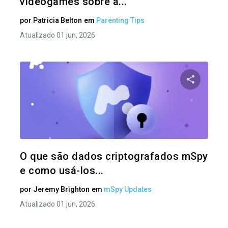
videogames sobre a...
por
Patricia Belton
em
Parenting Tips
Atualizado 01 jun, 2026
Compartil
Twitter
O que são dados criptografados mSpy
e como usá-los...
por
Jeremy Brighton
em
mSpy Updates
Atualizado 01 jun, 2026