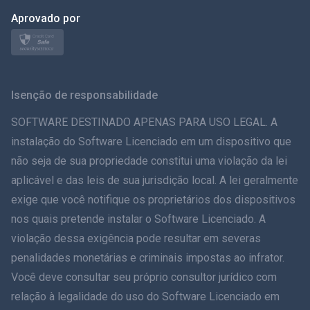
日本
Aprovado por
Nórdico
Svenska
Isenção de responsabilidade
ภาษาไทย
SOFTWARE DESTINADO APENAS PARA USO LEGAL. A
instalação do Software Licenciado em um dispositivo que
简体中文
não seja de sua propriedade constitui uma violação da lei
aplicável e das leis de sua jurisdição local. A lei geralmente
Dansk
exige que você notifique os proprietários dos dispositivos
हिंदी
nos quais pretende instalar o Software Licenciado. A
violação dessa exigência pode resultar em severas
Holandês
penalidades monetárias e criminais impostas ao infrator.
Você deve consultar seu próprio consultor jurídico com
עברית
relação à legalidade do uso do Software Licenciado em