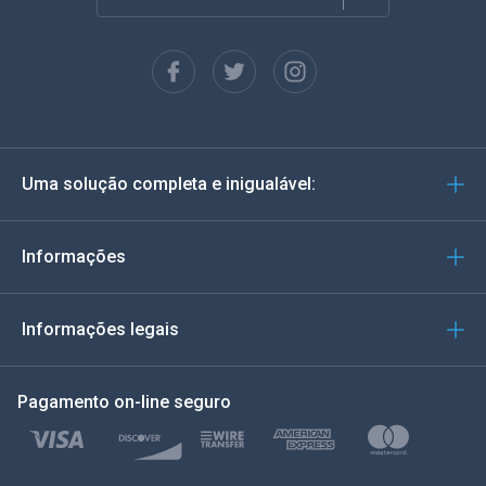
Francês
Espanhol
Alemão
Uma solução completa e inigualável:
Português
Italiano
Informações
العربية
Informações legais
한국의
Pagamento on-line seguro
Türkçe
Polonês