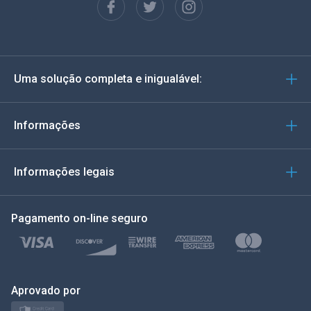
Espanhol
Alemão
Uma solução completa e inigualável:
Português
Italiano
Informações
العربية
Informações legais
한국의
Pagamento on-line seguro
Türkçe
Polonês
日本
Aprovado por