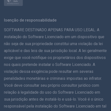
Nórdico
Svenska
Isenção de responsabilidade
ภาษาไทย
SOFTWARE DESTINADO APENAS PARA USO LEGAL. A
instalação do Software Licenciado em um dispositivo que
简体中文
não seja de sua propriedade constitui uma violação da lei
aplicável e das leis de sua jurisdição local. A lei geralmente
Dansk
exige que você notifique os proprietários dos dispositivos
हिंदी
nos quais pretende instalar o Software Licenciado. A
violação dessa exigência pode resultar em severas
Holandês
penalidades monetárias e criminais impostas ao infrator.
Você deve consultar seu próprio consultor jurídico com
עברית
relação à legalidade do uso do Software Licenciado em
sua jurisdição antes de instalá-lo e usá-lo. Você é o único
Romãă
responsável pela instalação do Software Licenciado em tal