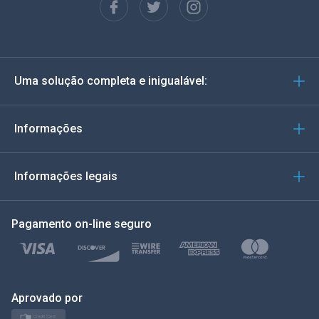
Espanhol
Alemão
Uma solução completa e inigualável:
Português
Italiano
Informações
العربية
Informações legais
한국의
Pagamento on-line seguro
Türkçe
Polonês
日本
Aprovado por