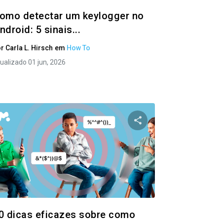
omo detectar um keylogger no
ndroid: 5 sinais...
or
Carla L. Hirsch
em
How To
ualizado 01 jun, 2026
ste artigo
Compartilhe este ar
ok
Twitter
Facebook
Copiar link
Copi
0 dicas eficazes sobre como