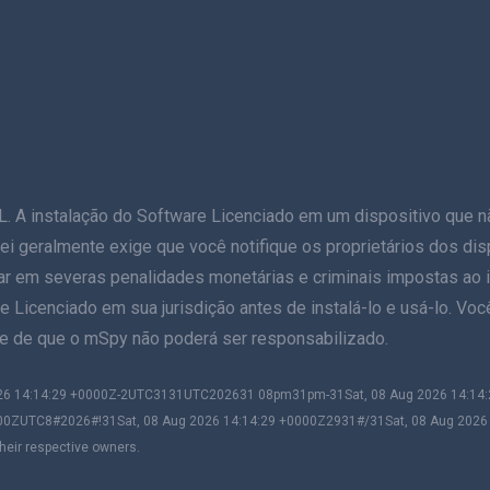
stalação do Software Licenciado em um dispositivo que não s
 A lei geralmente exige que você notifique os proprietários dos d
ar em severas penalidades monetárias e criminais impostas ao in
e Licenciado em sua jurisdição antes de instalá-lo e usá-lo. Voc
nte de que o mSpy não poderá ser responsabilizado.
2026 14:14:29 +0000Z-2UTC3131UTC202631 08pm31pm-31Sat, 08 Aug 2026 14:1
00ZUTC8#2026#!31Sat, 08 Aug 2026 14:14:29 +0000Z2931#/31Sat, 08 Aug 202
heir respective owners.