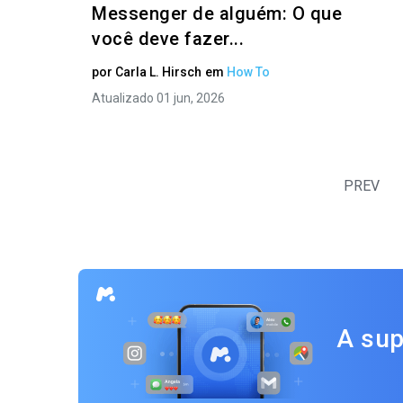
Messenger de alguém: O que
você deve fazer...
por
Carla L. Hirsch
em
How To
Atualizado 01 jun, 2026
PREV
A sup