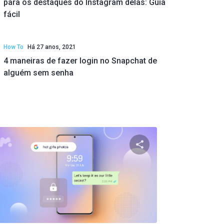
para os destaques do Instagram delas: Guia
fácil
How To
Há 27 anos, 2021
4 maneiras de fazer login no Snapchat de
alguém sem senha
ste artigo
Compartilhe este ar
ok
Twitter
Facebook
Copiar link
Copi