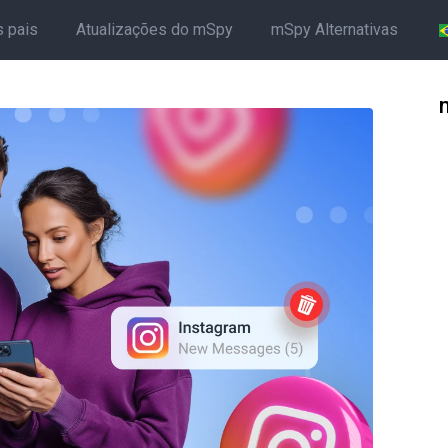
s pais
Atualizações do mSpy
mSpy Alternativas