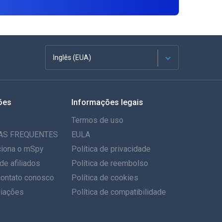
Inglês (EUA)
Francês
ões
Informações legais
Espanhol
Termos de uso
Alemão
AS FREQUENTES
EULA
iona o mSpy
Política de privacidade
Português
de afiliados
Política de reembolso
contato conosco
Italiano
Política de cookies
iações
Política de compatibilidade
العربية