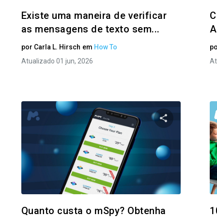
Existe uma maneira de verificar
C
as mensagens de texto sem...
A
por
Carla L. Hirsch
em
How To
p
Atualizado 01 jun, 2026
At
ilhe este artigo
Compartilhe e
Facebook
Twitter
Facebo
Copiar link
Quanto custa o mSpy? Obtenha
1