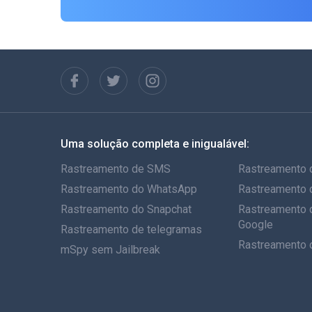
Uma solução completa e inigualável:
Rastreamento de SMS
Rastreamento 
Rastreamento do WhatsApp
Rastreamento 
Rastreamento do Snapchat
Rastreamento 
Google
Rastreamento de telegramas
Rastreamento 
mSpy sem Jailbreak