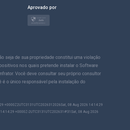
한국의
Aprovado por
Türkçe
Polonês
日本
eja de sua propriedade constitui uma violação
Nórdico
ispositivos nos quais pretende instalar o Software
Svenska
frator. Você deve consultar seu próprio consultor
ê é o único responsável pela instalação do
ภาษาไทย
简体中文
4:29 +0000Z2UTC3131UTC2026312026Sat, 08 Aug 2026 14:14:29
6 14:14:29 +0000Z-2UTC3131UTC202631#!31Sat, 08 Aug 2026
Dansk
हिंदी