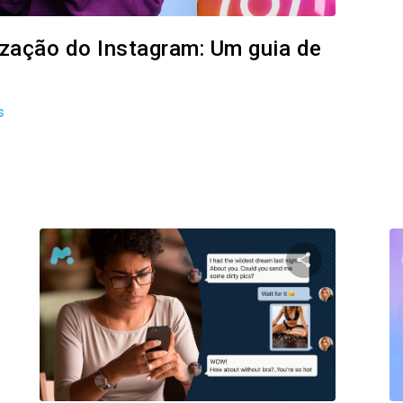
lização do Instagram: Um guia de
s
ilhe este artigo
Compartilhe e
Facebook
Twitter
Facebo
Copiar link