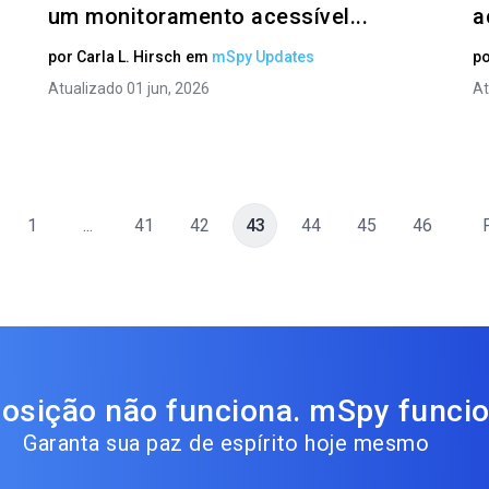
um monitoramento acessível...
a
por
Carla L. Hirsch
em
mSpy Updates
p
Atualizado 01 jun, 2026
At
1
...
41
42
43
44
45
46
osição não funciona. mSpy funcio
Garanta sua paz de espírito hoje mesmo