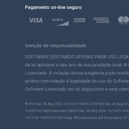
Pagamento on-line seguro
Isenção de responsabilidade
SOFTWARE DESTINADO APENAS PARA USO LEGAL. A in
da lei aplicável e das leis de sua jurisdição local.
Licenciado. A violação dessa exigência pode result
jurídico com relação à legalidade do uso do Softwar
Software Licenciado em tal dispositivo e está cie
© #!31Sat, 08 Aug 2026 14:14:29 +0000Z2931#31Sat, 08 Aug 
+0000142148pmSaturday=28#!31Sat, 08 Aug 2026 14:14:29 +00
14:14:29 +0000ZUTC8# mSpy. All trademarks are the property of t