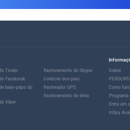
Informaç
do Tinder
Rastreamento do Skype
Sobre
do Facebook
Controle dos pais
PERGUNT
de bate-papo do
Rastreador GPS
Como func
Rastreamento de linha
Programa 
do Viber
Entre em 
mSpy Aval