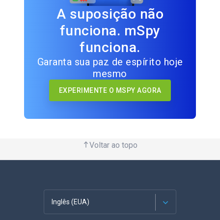
A suposição não
funciona. mSpy
funciona.
Garanta sua paz de espírito hoje
mesmo
EXPERIMENTE O MSPY AGORA
Voltar ao topo
Inglês (EUA)