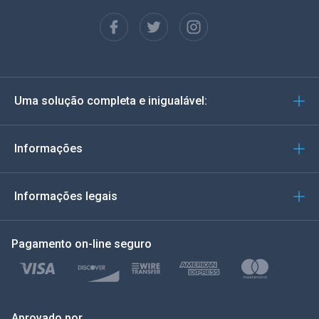
Francês
Espanhol
Alemão
Uma solução completa e inigualável:
Português
Italiano
Informações
العربية
Informações legais
한국의
Pagamento on-line seguro
Türkçe
Polonês
日本
Aprovado por