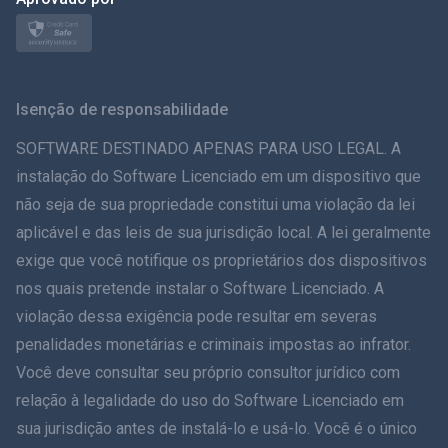
Nórdico
Svenska
Isenção de responsabilidade
ภาษาไทย
SOFTWARE DESTINADO APENAS PARA USO LEGAL. A
instalação do Software Licenciado em um dispositivo que
简体中文
não seja de sua propriedade constitui uma violação da lei
aplicável e das leis de sua jurisdição local. A lei geralmente
Dansk
exige que você notifique os proprietários dos dispositivos
हिंदी
nos quais pretende instalar o Software Licenciado. A
violação dessa exigência pode resultar em severas
Holandês
penalidades monetárias e criminais impostas ao infrator.
Você deve consultar seu próprio consultor jurídico com
עברית
relação à legalidade do uso do Software Licenciado em
sua jurisdição antes de instalá-lo e usá-lo. Você é o único
Romãă