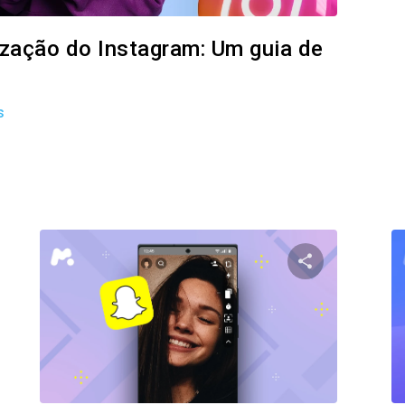
lização do Instagram: Um guia de
s
ilhe este artigo
Compartilhe e
Facebook
Twitter
Facebo
Copiar link