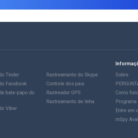
Informaç
do Tinder
Rastreamento do Skype
Sobre
do Facebook
Controle dos pais
PERGUNT
de bate-papo do
Rastreador GPS
Como func
Rastreamento de linha
Programa 
do Viber
Entre em 
mSpy Aval