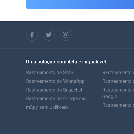
Uma solução completa e inigualável:
Rastreamento de SMS
Rastreamento 
Rastreamento do WhatsApp
Rastreamento 
Rastreamento do Snapchat
Rastreamento 
Google
Rastreamento de telegramas
Rastreamento 
mSpy sem Jailbreak