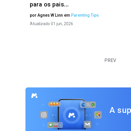
para os pais...
por
Agnes W Linn
em
Parenting Tips
Atualizado 01 jun, 2026
PREV
A sup