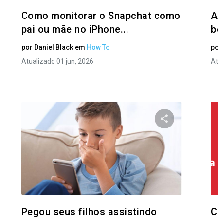
Como monitorar o Snapchat como
A
pai ou mãe no iPhone...
b
por
Daniel Black
em
How To
p
Atualizado 01 jun, 2026
At
ilhe este artigo
Compartilhe e
Facebook
Twitter
Facebo
Copiar link
Pegou seus filhos assistindo
C