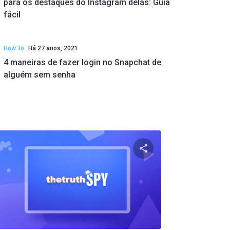
para os destaques do Instagram delas: Guia
fácil
How To
Há 27 anos, 2021
4 maneiras de fazer login no Snapchat de
alguém sem senha
ste artigo
Compartilhe este ar
ok
Twitter
Facebook
Copiar link
Copi