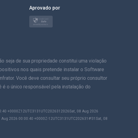
한국의
Aprovado por
Türkçe
Polonês
日本
eja de sua propriedade constitui uma violação
Nórdico
ispositivos nos quais pretende instalar o Software
Svenska
frator. Você deve consultar seu próprio consultor
ê é o único responsável pela instalação do
ภาษาไทย
简体中文
:00:40 +0000Z12UTC3131UTC2026312026Sat, 08 Aug 2026
8 Aug 2026 00:00:40 +0000Z-12UTC3131UTC202631#!31Sat, 08
Dansk
हिंदी