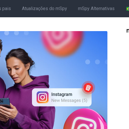
s pais
Atualizações do mSpy
mSpy Alternativas