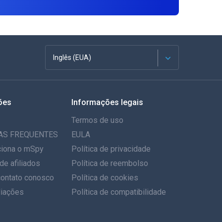
Inglês (EUA)
Francês
ões
Informações legais
Espanhol
Termos de uso
Alemão
AS FREQUENTES
EULA
iona o mSpy
Política de privacidade
Português
de afiliados
Política de reembolso
contato conosco
Italiano
Política de cookies
iações
Política de compatibilidade
العربية