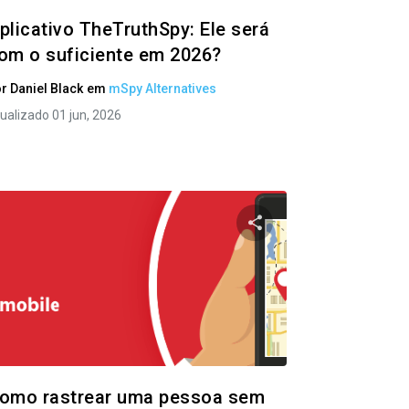
plicativo TheTruthSpy: Ele será
om o suficiente em 2026?
or
Daniel Black
em
mSpy Alternatives
ualizado 01 jun, 2026
ste artigo
Compartilhe este ar
ok
Twitter
Facebook
Copiar link
Copi
omo rastrear uma pessoa sem