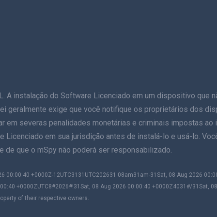
stalação do Software Licenciado em um dispositivo que não s
 A lei geralmente exige que você notifique os proprietários dos d
ar em severas penalidades monetárias e criminais impostas ao in
e Licenciado em sua jurisdição antes de instalá-lo e usá-lo. Voc
nte de que o mSpy não poderá ser responsabilizado.
 2026 00:00:40 +0000Z-12UTC3131UTC202631 08am31am-31Sat, 08 Aug 2026 00
:00:40 +0000ZUTC8#2026#!31Sat, 08 Aug 2026 00:00:40 +0000Z4031#/31Sat, 0
perty of their respective owners.