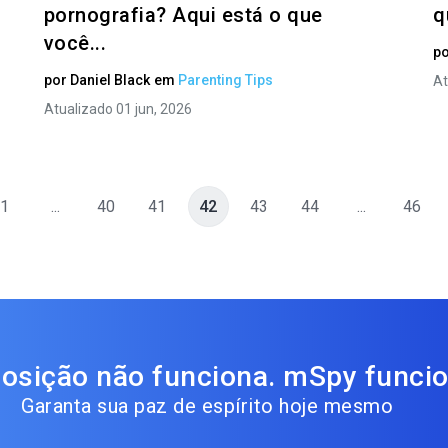
pornografia? Aqui está o que
q
você...
p
por
Daniel Black
em
Parenting Tips
At
Atualizado 01 jun, 2026
1
...
40
41
42
43
44
...
46
osição não funciona. mSpy funcio
Garanta sua paz de espírito hoje mesmo