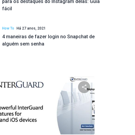
para os destaques do Instagram delas: Guia
fácil
How To
Há 27 anos, 2021
4 maneiras de fazer login no Snapchat de
alguém sem senha
ste artigo
Compartilhe este ar
ok
Twitter
Facebook
Copiar link
Copi