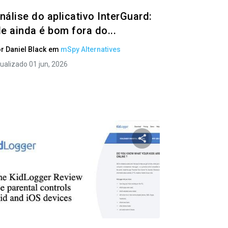
nálise do aplicativo InterGuard:
le ainda é bom fora do...
or
Daniel Black
em
mSpy Alternatives
ualizado 01 jun, 2026
ste artigo
Compartilhe este ar
ok
Twitter
Facebook
Copiar link
Copi