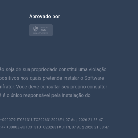
한국의
Aprovado por
Türkçe
Polonês
日本
eja de sua propriedade constitui uma violação
Nórdico
ispositivos nos quais pretende instalar o Software
Svenska
frator. Você deve consultar seu próprio consultor
ê é o único responsável pela instalação do
ภาษาไทย
简体中文
47 +0000Z9UTC3131UTC2026312026Fri, 07 Aug 2026 21:38:47
8:47 +0000Z-9UTC3131UTC202631#!31Fri, 07 Aug 2026 21:38:47
Dansk