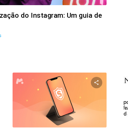
lização do Instagram: Um guia de
s
ilhe este artigo
Compartilhe e
Facebook
Twitter
Facebo
Copiar link