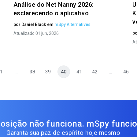
Análise do Net Nanny 2026:
U
esclarecendo o aplicativo
K
v
por
Daniel Black
em
mSpy Alternatives
p
Atualizado 01 jun, 2026
At
1
...
38
39
40
41
42
...
46
osição não funciona. mSpy funcio
Garanta sua paz de espírito hoje mesmo