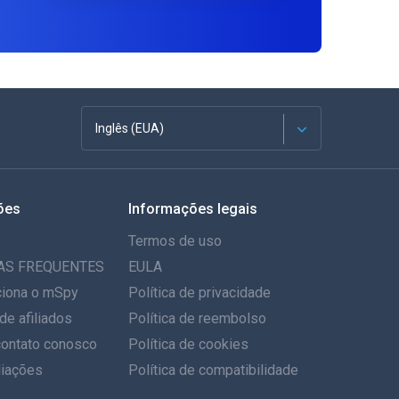
Inglês (EUA)
Francês
ões
Informações legais
Espanhol
Termos de uso
Alemão
AS FREQUENTES
EULA
iona o mSpy
Política de privacidade
Português
de afiliados
Política de reembolso
contato conosco
Italiano
Política de cookies
iações
Política de compatibilidade
العربية