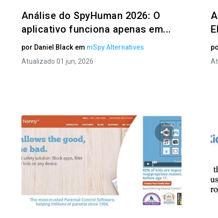
Análise do SpyHuman 2026: O
A
aplicativo funciona apenas em...
E
por
Daniel Black
em
mSpy Alternatives
p
Atualizado 01 jun, 2026
At
ilhe este artigo
Compartilhe e
Facebook
Twitter
Facebo
Copiar link