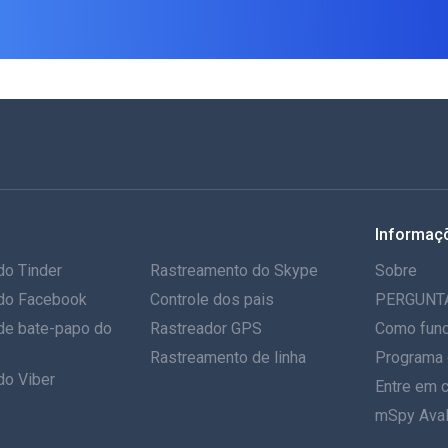
Informaç
do Tinder
Rastreamento do Skype
Sobre
do Facebook
Controle dos pais
PERGUNT
de bate-papo do
Rastreador GPS
Como func
Rastreamento de linha
Programa 
do Viber
Entre em 
mSpy Aval