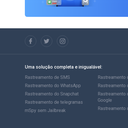
Uma solução completa e inigualável:
Rastreamento de SMS
Rastreamento 
Rastreamento do WhatsApp
Rastreamento 
Rastreamento do Snapchat
Rastreamento 
Google
Rastreamento de telegramas
Rastreamento 
mSpy sem Jailbreak