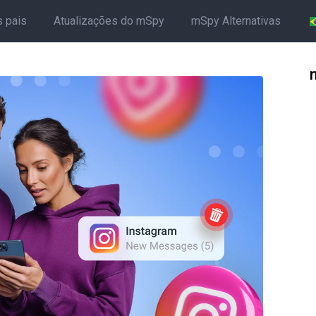
s pais
Atualizações do mSpy
mSpy Alternativas