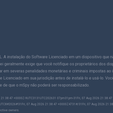
stalação do Software Licenciado em um dispositivo que não s
 A lei geralmente exige que você notifique os proprietários dos d
ar em severas penalidades monetárias e criminais impostas ao in
e Licenciado em sua jurisdição antes de instalá-lo e usá-lo. Voc
nte de que o mSpy não poderá ser responsabilizado.
026 21:38:47 +0000Z-9UTC3131UTC202631 07pm31pm-31Fri, 07 Aug 2026 21:38:
UTC8#2026#!31Fri, 07 Aug 2026 21:38:47 +0000Z4731#/31Fri, 07 Aug 2026 21:3
ective owners.