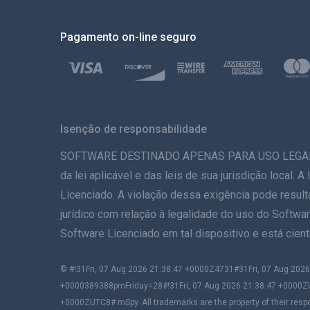
Pagamento on-line seguro
Isenção de responsabilidade
SOFTWARE DESTINADO APENAS PARA USO LEGAL. A in
da lei aplicável e das leis de sua jurisdição local.
Licenciado. A violação dessa exigência pode result
jurídico com relação à legalidade do uso do Softwar
Software Licenciado em tal dispositivo e está cie
© #!31Fri, 07 Aug 2026 21:38:47 +0000Z4731#31Fri, 07 Aug 2
+0000389388pmFriday=28#!31Fri, 07 Aug 2026 21:38:47 +0000Z
+0000ZUTC8# mSpy. All trademarks are the property of their resp