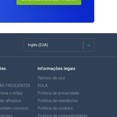
Inglês (EUA)
Francês
ões
Informações legais
Espanhol
Termos de uso
Alemão
AS FREQUENTES
EULA
iona o mSpy
Política de privacidade
Português
de afiliados
Política de reembolso
contato conosco
Italiano
Política de cookies
iações
Política de compatibilidade