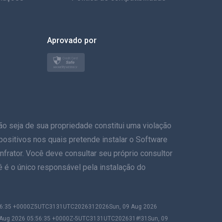
العربية
한국의
Aprovado por
Türkçe
Polonês
日本
eja de sua propriedade constitui uma violação
Nórdico
ispositivos nos quais pretende instalar o Software
Svenska
frator. Você deve consultar seu próprio consultor
ê é o único responsável pela instalação do
ภาษาไทย
简体中文
:56:35 +0000Z5UTC3131UTC2026312026Sun, 09 Aug 2026
 Aug 2026 05:56:35 +0000Z-5UTC3131UTC202631#!31Sun, 09
Dansk