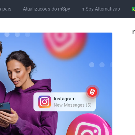
s pais
Atualizações do mSpy
mSpy Alternativas