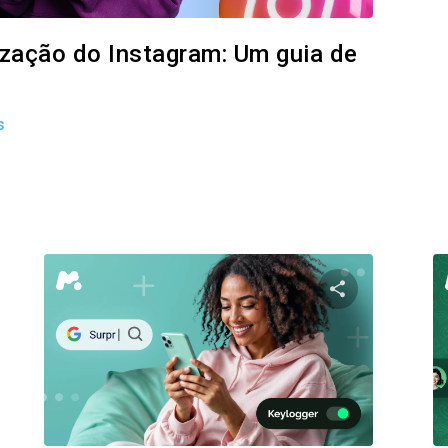
lização do Instagram: Um guia de
s
ilhe este artigo
Compartilhe e
Facebook
Twitter
Facebo
Copiar link