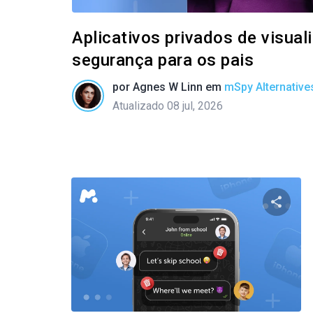
Aplicativos privados de visua
segurança para os pais
por
Agnes W Linn
em
mSpy Alternative
Atualizado 08 jul, 2026
Compart
Twitter