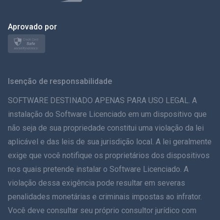
Polonês
日本
Aprovado por
Nórdico
Svenska
Isenção de responsabilidade
ภาษาไทย
SOFTWARE DESTINADO APENAS PARA USO LEGAL. A
instalação do Software Licenciado em um dispositivo que
简体中文
não seja de sua propriedade constitui uma violação da lei
aplicável e das leis de sua jurisdição local. A lei geralmente
Dansk
exige que você notifique os proprietários dos dispositivos
हिंदी
nos quais pretende instalar o Software Licenciado. A
violação dessa exigência pode resultar em severas
Holandês
penalidades monetárias e criminais impostas ao infrator.
Você deve consultar seu próprio consultor jurídico com
עברית