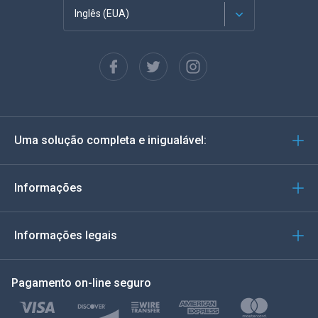
Inglês (EUA)
Francês
Espanhol
Alemão
Uma solução completa e inigualável:
Português
Italiano
Informações
العربية
Informações legais
한국의
Pagamento on-line seguro
Türkçe