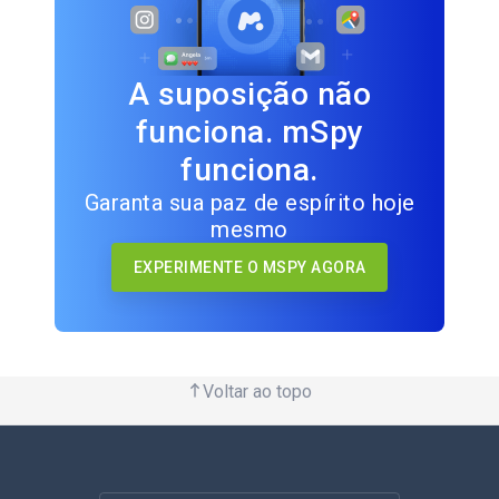
A suposição não
funciona. mSpy
funciona.
Garanta sua paz de espírito hoje
mesmo
EXPERIMENTE O MSPY AGORA
Voltar ao topo