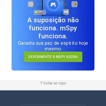
A suposição não
funciona. mSpy
funciona.
Garanta sua paz de espírito hoje
mesmo
EXPERIMENTE O MSPY AGORA
Voltar ao topo