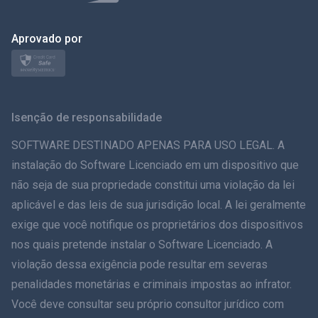
Polonês
日本
Aprovado por
Nórdico
Svenska
Isenção de responsabilidade
ภาษาไทย
SOFTWARE DESTINADO APENAS PARA USO LEGAL. A
instalação do Software Licenciado em um dispositivo que
简体中文
não seja de sua propriedade constitui uma violação da lei
aplicável e das leis de sua jurisdição local. A lei geralmente
Dansk
exige que você notifique os proprietários dos dispositivos
हिंदी
nos quais pretende instalar o Software Licenciado. A
violação dessa exigência pode resultar em severas
Holandês
penalidades monetárias e criminais impostas ao infrator.
Você deve consultar seu próprio consultor jurídico com
עברית