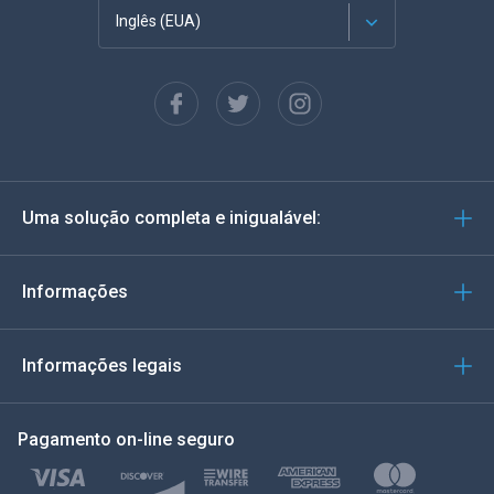
Inglês (EUA)
Francês
Espanhol
Alemão
Uma solução completa e inigualável:
Português
Italiano
Informações
العربية
Informações legais
한국의
Pagamento on-line seguro
Türkçe