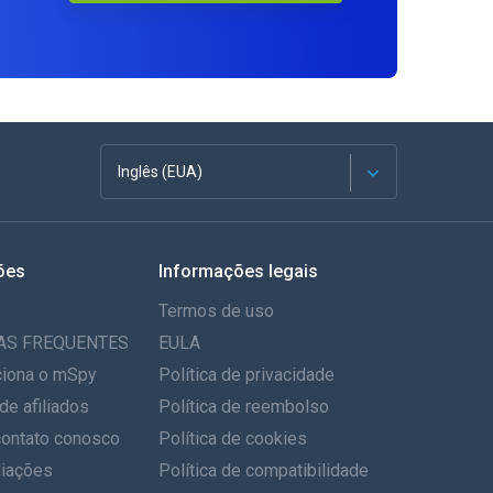
Inglês (EUA)
Francês
ões
Informações legais
Espanhol
Termos de uso
Alemão
AS FREQUENTES
EULA
iona o mSpy
Política de privacidade
Português
de afiliados
Política de reembolso
contato conosco
Italiano
Política de cookies
iações
Política de compatibilidade
العربية