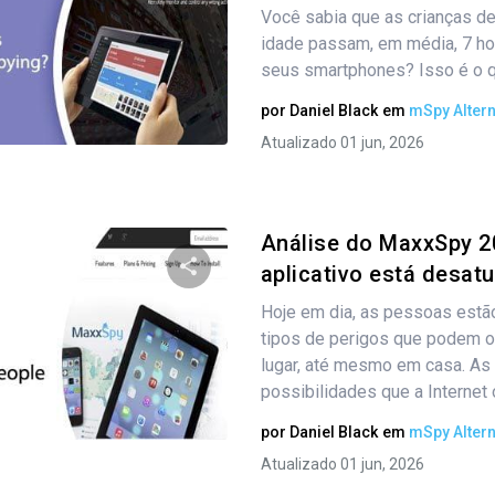
Você sabia que as crianças de
Compartilhe este artigo
idade passam, em média, 7 ho
seus smartphones? Isso é o qu
por
Daniel Black
em
mSpy Altern
Twitter
Facebook
Copiar link
Atualizado 01 jun, 2026
Análise do MaxxSpy 2
aplicativo está desat
Hoje em dia, as pessoas estã
Compartilhe este artigo
tipos de perigos que podem o
lugar, até mesmo em casa. As
possibilidades que a Internet 
Twitter
Facebook
Copiar link
por
Daniel Black
em
mSpy Altern
Atualizado 01 jun, 2026