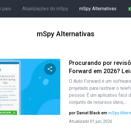
s pais
Atualizações do mSpy
mSpy Alternativas
mSpy Alternativas
Procurando por revis
Forward em 2026? Leia 
O Auto Forward é um softwar
Compartilhe este artigo
projetado para rastrear o telef
pessoa. É um aplicativo fácil 
conjunto de recursos úteis,...
Twitter
Facebook
Copiar link
por
Daniel Black
em
mSpy Altern
Atualizado 01 jun, 2026