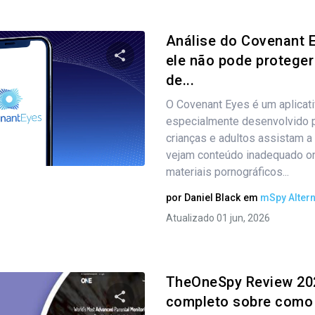
Análise do Covenant E
ele não pode proteger
de...
Compartilhe este artigo
O Covenant Eyes é um aplicat
especialmente desenvolvido p
crianças e adultos assistam a 
Twitter
Facebook
Copiar link
vejam conteúdo inadequado on-
materiais pornográficos...
por
Daniel Black
em
mSpy Altern
Atualizado 01 jun, 2026
TheOneSpy Review 20
completo sobre como u