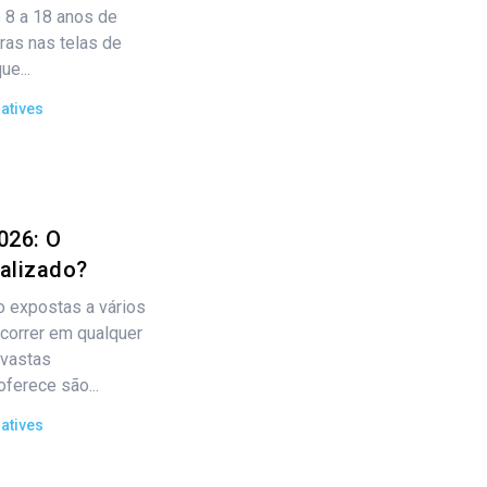
 8 a 18 anos de
ras nas telas de
e...
atives
026: O
ualizado?
o expostas a vários
correr em qualquer
 vastas
oferece são...
atives