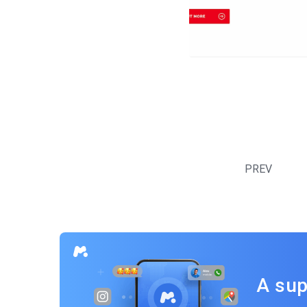
Navegação
por
PREV
posts
A sup