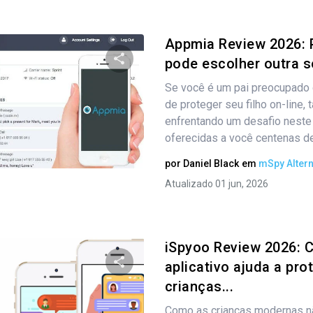
Appmia Review 2026: 
pode escolher outra 
Se você é um pai preocupado 
Compartilhe este artigo
de proteger seu filho on-line, 
enfrentando um desafio nest
oferecidas a você centenas de.
Twitter
Facebook
Copiar link
por
Daniel Black
em
mSpy Altern
Atualizado 01 jun, 2026
iSpyoo Review 2026: 
aplicativo ajuda a pro
crianças...
Compartilhe este artigo
Como as crianças modernas 