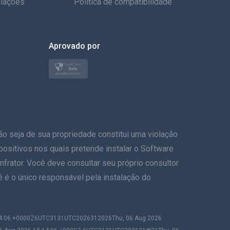
iações
Política de compatibilidade
العربية
한국의
Aprovado por
Türkçe
Polonês
日本
eja de sua propriedade constitui uma violação
Nórdico
ispositivos nos quais pretende instalar o Software
Svenska
frator. Você deve consultar seu próprio consultor
ê é o único responsável pela instalação do
ภาษาไทย
简体中文
:14:06 +0000Z6UTC3131UTC2026312026Thu, 06 Aug 2026