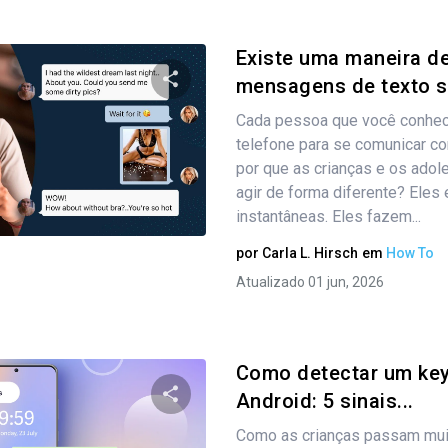
Existe uma maneira de
mensagens de texto s
Cada pessoa que você conhec
Compartilhe este artigo
telefone para se comunicar co
por que as crianças e os ado
agir de forma diferente? Ele
Twitter
instantâneas. Eles fazem...
Facebook
Copiar link
por
Carla L. Hirsch
em
How To
Atualizado 01 jun, 2026
Como detectar um key
Android: 5 sinais...
Como as crianças passam muit
Compartilhe este artigo