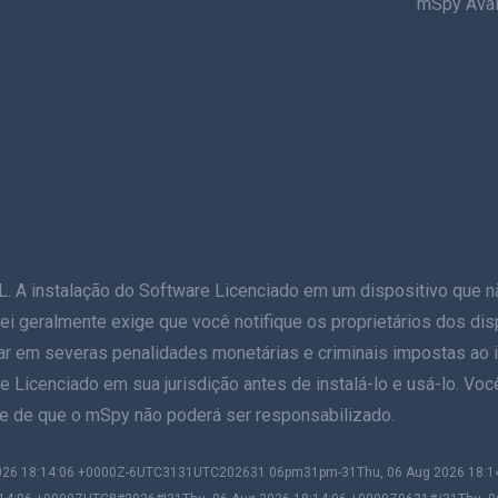
mSpy Aval
stalação do Software Licenciado em um dispositivo que não s
 A lei geralmente exige que você notifique os proprietários dos d
ar em severas penalidades monetárias e criminais impostas ao in
e Licenciado em sua jurisdição antes de instalá-lo e usá-lo. Voc
nte de que o mSpy não poderá ser responsabilizado.
 2026 18:14:06 +0000Z-6UTC3131UTC202631 06pm31pm-31Thu, 06 Aug 2026 18