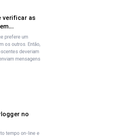
 verificar as
em...
e prefere um
m os outros. Então,
lescentes deveriam
s enviam mensagens
logger no
o tempo on-line e