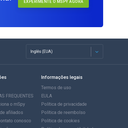
EXPERIMENTE O MSPY AGORA
Inglês (EUA)
Francês
ões
Informações legais
Espanhol
Termos de uso
Alemão
AS FREQUENTES
EULA
iona o mSpy
Política de privacidade
Português
de afiliados
Política de reembolso
contato conosco
Italiano
Política de cookies