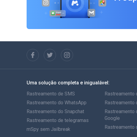
Uma solução completa e inigualável:
Rastreamento de SMS
Rastreamento 
Rastreamento do WhatsApp
Rastreamento 
Rastreamento do Snapchat
Rastreamento 
Google
Rastreamento de telegramas
Rastreamento 
mSpy sem Jailbreak