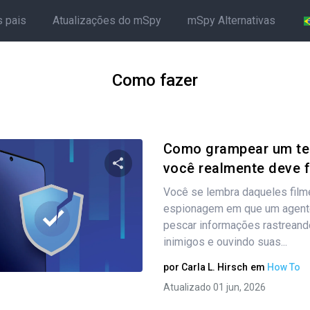
s pais
Atualizações do mSpy
mSpy Alternativas
Como fazer
Como grampear um tel
você realmente deve fa
Você se lembra daqueles film
Compartilhe este artigo
espionagem em que um agente
pescar informações rastrean
inimigos e ouvindo suas...
Twitter
Facebook
Copiar link
por
Carla L. Hirsch
em
How To
Atualizado 01 jun, 2026