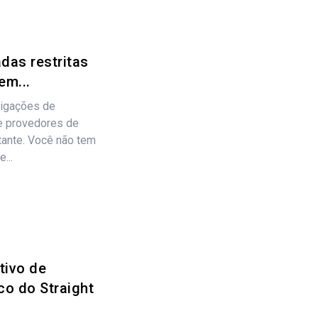
as restritas
em...
ligações de
e provedores de
itante. Você não tem
...
tivo de
co do Straight