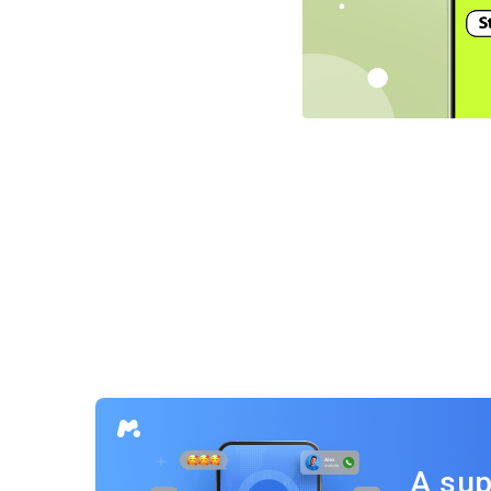
Navegação
por
posts
A sup