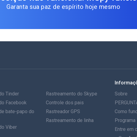
Garanta sua paz de espírito hoje mesmo
Informaç
do Tinder
Rastreamento do Skype
Sobre
do Facebook
Controle dos pais
PERGUNT
de bate-papo do
Rastreador GPS
Como func
Rastreamento de linha
Programa 
do Viber
Entre em 