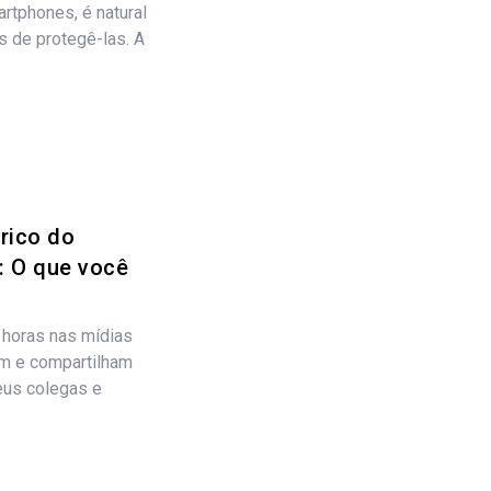
tphones, é natural
 de protegê-las. A
órico do
: O que você
 horas nas mídias
m e compartilham
us colegas e