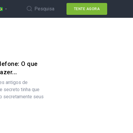
Pesquisa
TENTE AGORA
efone: O que
zer...
es antigos de
 secreto tinha que
do secretamente seus