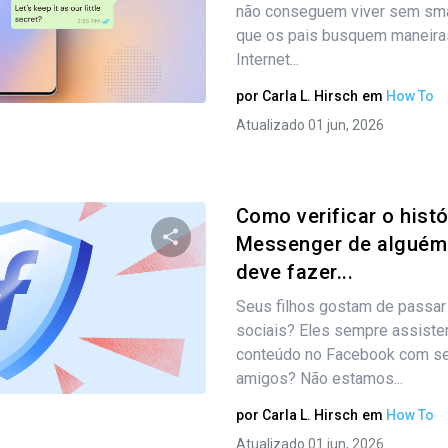
não conseguem viver sem smar
que os pais busquem maneiras
Internet...
Twitter
Facebook
Copiar link
por
Carla L. Hirsch
em
How To
Atualizado 01 jun, 2026
Como verificar o hist
Messenger de alguém
deve fazer...
Compartilhe este artigo
Seus filhos gostam de passar
sociais? Eles sempre assiste
conteúdo no Facebook com se
Twitter
Facebook
Copiar link
amigos? Não estamos...
por
Carla L. Hirsch
em
How To
Atualizado 01 jun, 2026