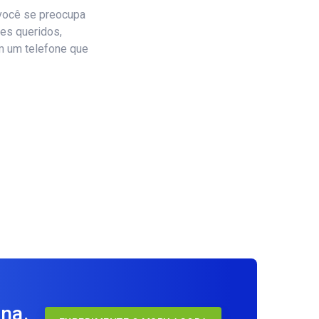
você se preocupa
es queridos,
m um telefone que
o
na.