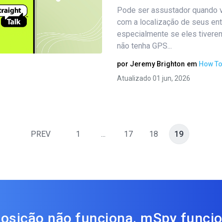
Compartilhe este artigo
Pode ser assustador quando 
com a localização de seus ent
especialmente se eles tivere
Twitter
Facebook
Copiar link
não tenha GPS...
por
Jeremy Brighton
em
How T
Atualizado 01 jun, 2026
PREV
1
...
17
18
19
osição não funciona. mSpy funcio