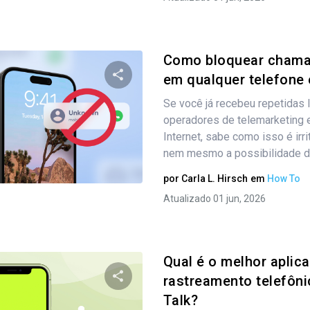
Como bloquear chamad
em qualquer telefone 
Se você já recebeu repetidas 
Compartilhe este artigo
operadores de telemarketing 
Internet, sabe como isso é irr
nem mesmo a possibilidade de
Twitter
Facebook
Copiar link
por
Carla L. Hirsch
em
How To
Atualizado 01 jun, 2026
Qual é o melhor aplica
rastreamento telefôni
Talk?