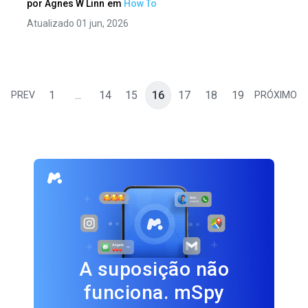
por
Agnes W Linn
em
How To
Atualizado 01 jun, 2026
1
...
14
15
16
17
18
19
PREV
PRÓXIMO
A suposição não
funciona. mSpy