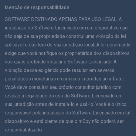
Svenska
Isenção de responsabilidade
ภาษาไทย
SOFTWARE DESTINADO APENAS PARA USO LEGAL. A
instalação do Software Licenciado em um dispositivo que
简体中文
não seja de sua propriedade constitui uma violação da lei
aplicável e das leis de sua jurisdição local. A lei geralmente
Dansk
exige que você notifique os proprietários dos dispositivos
हिंदी
nos quais pretende instalar o Software Licenciado. A
violação dessa exigência pode resultar em severas
Holandês
penalidades monetárias e criminais impostas ao infrator.
Você deve consultar seu próprio consultor jurídico com
עברית
relação à legalidade do uso do Software Licenciado em
sua jurisdição antes de instalá-lo e usá-lo. Você é o único
Romãă
responsável pela instalação do Software Licenciado em tal
Ελληνικά
dispositivo e está ciente de que o mSpy não poderá ser
responsabilizado.
Como posso ajudar?