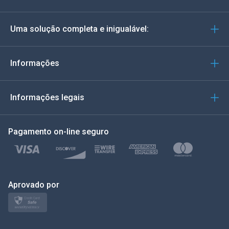
Alemão
Uma solução completa e inigualável:
Português
Italiano
Informações
العربية
Informações legais
한국의
Pagamento on-line seguro
Türkçe
Polonês
日本
Aprovado por
Nórdico