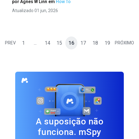
por
Agnes W Linn
em
How To
Atualizado 01 jun, 2026
1
...
14
15
16
17
18
19
PREV
PRÓXIMO
A suposição não
funciona. mSpy