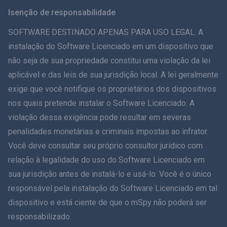
Svenska
Isenção de responsabilidade
ภาษาไทย
SOFTWARE DESTINADO APENAS PARA USO LEGAL. A
instalação do Software Licenciado em um dispositivo que
简体中文
não seja de sua propriedade constitui uma violação da lei
aplicável e das leis de sua jurisdição local. A lei geralmente
Dansk
exige que você notifique os proprietários dos dispositivos
हिंदी
nos quais pretende instalar o Software Licenciado. A
violação dessa exigência pode resultar em severas
Holandês
penalidades monetárias e criminais impostas ao infrator.
Você deve consultar seu próprio consultor jurídico com
עברית
relação à legalidade do uso do Software Licenciado em
sua jurisdição antes de instalá-lo e usá-lo. Você é o único
Romãă
responsável pela instalação do Software Licenciado em tal
Ελληνικά
dispositivo e está ciente de que o mSpy não poderá ser
responsabilizado.
Como posso ajudar?