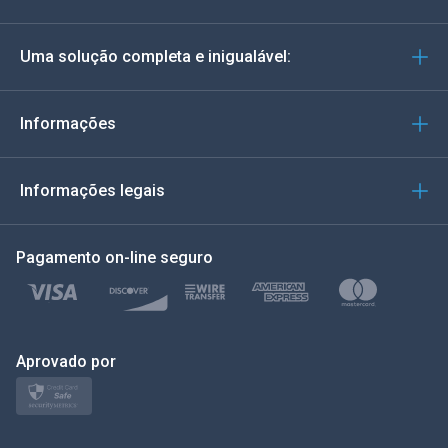
Alemão
Uma solução completa e inigualável:
Português
Italiano
Informações
العربية
Informações legais
한국의
Pagamento on-line seguro
Türkçe
Polonês
日本
Aprovado por
Nórdico