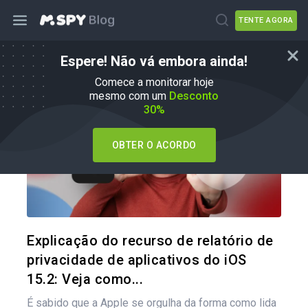
TENTE AGORA
Espere! Não vá embora ainda!
Como fazer
Comece a monitorar hoje
mesmo com um
Desconto
30%
OBTER O ACORDO
Compartil
Twitter
Explicação do recurso de relatório de
privacidade de aplicativos do iOS
15.2: Veja como...
É sabido que a Apple se orgulha da forma como lida