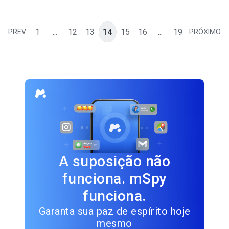
1
...
12
13
14
15
16
...
19
PREV
PRÓXIMO
A suposição não
funciona. mSpy
funciona.
Garanta sua paz de espírito hoje
mesmo