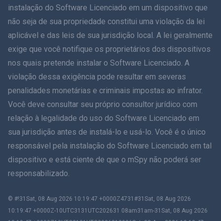
instalação do Software Licenciado em um dispositivo que
简体中文
não seja de sua propriedade constitui uma violação da lei
aplicável e das leis de sua jurisdição local. A lei geralmente
Dansk
exige que você notifique os proprietários dos dispositivos
हिंदी
nos quais pretende instalar o Software Licenciado. A
violação dessa exigência pode resultar em severas
Holandês
penalidades monetárias e criminais impostas ao infrator.
Você deve consultar seu próprio consultor jurídico com
עברית
relação à legalidade do uso do Software Licenciado em
sua jurisdição antes de instalá-lo e usá-lo. Você é o único
Romãă
responsável pela instalação do Software Licenciado em tal
Ελληνικά
dispositivo e está ciente de que o mSpy não poderá ser
responsabilizado.
Como posso ajudar?
© #!31Sat, 08 Aug 2026 10:19:47 +0000Z4731#31Sat, 08 Aug 2026
繁體中文
10:19:47 +0000Z-10UTC3131UTC202631 08am31am-31Sat, 08 Aug 2026