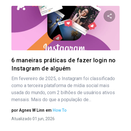
Na
por
Compartil
pos
Twitter
6 maneiras práticas de fazer login no
Instagram de alguém
Em fevereiro de 2025, o Instagram foi classificado
como a terceira plataforma de mídia social mais
usada do mundo, com 2 bilhões de usuários ativos
mensais. Mais do que a população de...
por
Agnes W Linn
em
How To
Atualizado 01 jun, 2026