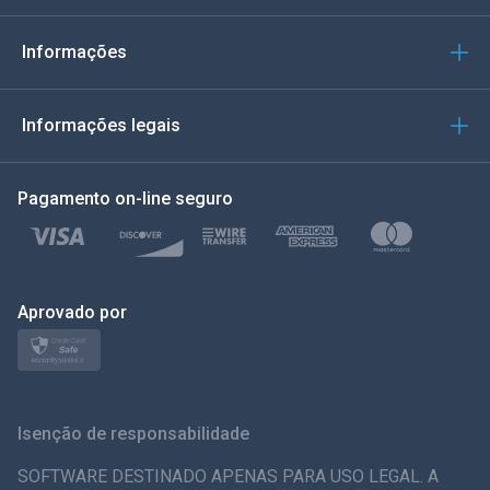
Italiano
Informações
العربية
Informações legais
한국의
Pagamento on-line seguro
Türkçe
Polonês
日本
Aprovado por
Nórdico
Svenska
Isenção de responsabilidade
ภาษาไทย
SOFTWARE DESTINADO APENAS PARA USO LEGAL. A