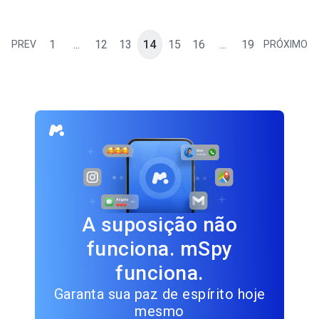
1
...
12
13
14
15
16
...
19
PREV
PRÓXIMO
A suposição não
funciona. mSpy
funciona.
Garanta sua paz de espírito hoje
mesmo