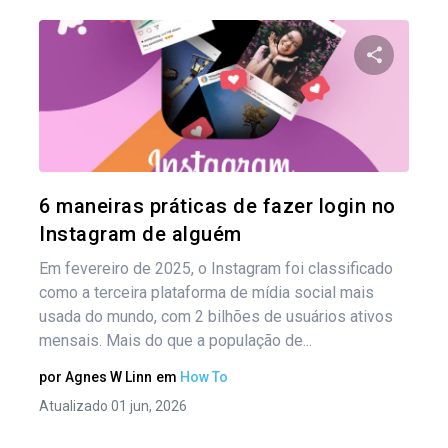
Na
por
Compartil
pos
Twitter
6 maneiras práticas de fazer login no
Instagram de alguém
Em fevereiro de 2025, o Instagram foi classificado
como a terceira plataforma de mídia social mais
usada do mundo, com 2 bilhões de usuários ativos
mensais. Mais do que a população de...
por
Agnes W Linn
em
How To
Atualizado 01 jun, 2026