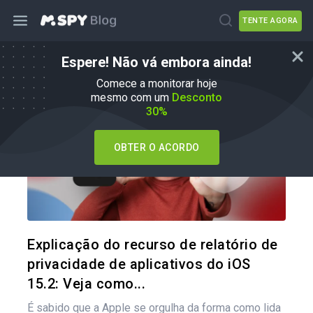
TENTE AGORA
Espere! Não vá embora ainda!
Como fazer
Comece a monitorar hoje
mesmo com um
Desconto
30%
OBTER O ACORDO
Compartil
Twitter
Explicação do recurso de relatório de
privacidade de aplicativos do iOS
15.2: Veja como...
É sabido que a Apple se orgulha da forma como lida