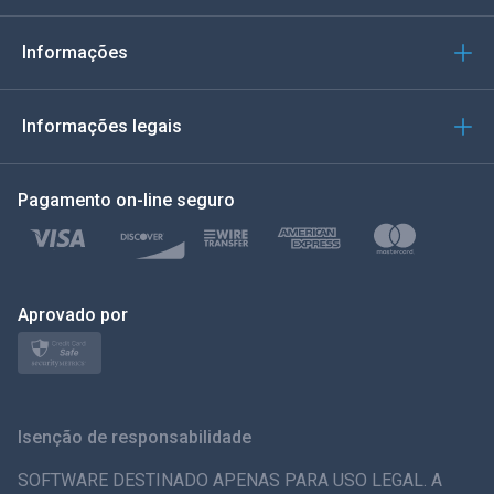
Italiano
Informações
العربية
Informações legais
한국의
Pagamento on-line seguro
Türkçe
Polonês
日本
Aprovado por
Nórdico
Svenska
Isenção de responsabilidade
ภาษาไทย
SOFTWARE DESTINADO APENAS PARA USO LEGAL. A