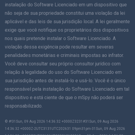
instalação do Software Licenciado em um dispositivo que
简体中文
não seja de sua propriedade constitui uma violação da lei
aplicável e das leis de sua jurisdição local. A lei geralmente
Dansk
exige que você notifique os proprietários dos dispositivos
हिंदी
nos quais pretende instalar o Software Licenciado. A
violação dessa exigência pode resultar em severas
Holandês
penalidades monetárias e criminais impostas ao infrator.
Você deve consultar seu próprio consultor jurídico com
עברית
relação à legalidade do uso do Software Licenciado em
sua jurisdição antes de instalá-lo e usá-lo. Você é o único
Romãă
responsável pela instalação do Software Licenciado em tal
Ελληνικά
dispositivo e está ciente de que o mSpy não poderá ser
responsabilizado.
Como posso ajudar?
© #!31Sun, 09 Aug 2026 14:36:32 +0000Z3231#31Sun, 09 Aug 2026
繁體中文
14:36:32 +0000Z-2UTC3131UTC202631 09pm31pm-31Sun, 09 Aug 2026